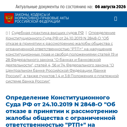
Актуальные документы по состоянию на:
06 августа 2026
ЗАКОНЫ, КОДЕКСЫ И
НОРМАТИВНО-ПРАВОВЫЕ АКТЫ
РОССИЙСКОЙ ФЕДЕРАЦИИ
|
Судебная практика высших судов РФ
|
Определение
Конституционного Суда РФ от 24.10.2019 N 2848-О "Об
отказе в принятии к рассмотрению жалобы общества с
ограниченной ответственностью "РТП+" на нарушение
конституционных прав и свобод положениями статей 19 и
28 Федерального закона "О банках и банковской
деятельности", статей 4, 56 и 74 Федерального закона "О
Центральном банке Российской Федерации (Банке
России)", а также пунктов 1.4 и 3.8 Положения о платежной
системе Банка России"
Определение Конституционного
Суда РФ от 24.10.2019 N 2848-О "Об
отказе в принятии к рассмотрению
жалобы общества с ограниченной
ответственностью "РТП+" на