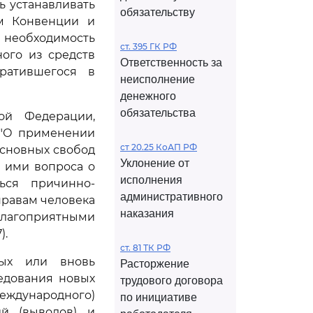
ь устанавливать
обязательству
м Конвенции и
необходимость
ст. 395 ГК РФ
ого из средств
Ответственность за
ратившегося в
неисполнение
денежного
обязательства
ой Федерации,
 "О применении
ст 20.25 КоАП РФ
сновных свобод
Уклонение от
и ими вопроса о
исполнения
ься причинно-
административного
правам человека
наказания
агоприятными
).
ст. 81 ТК РФ
вых или вновь
Расторжение
едования новых
трудового договора
международного)
по инициативе
ий (выводов) и