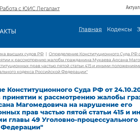
Актуа
Работа с ЮИС Легалакт
Главная
Кодексы
АКТЫ
И
ика высших судов РФ
|
Определение Конституционного Суда РФ от 
инятии к рассмотрению жалобы гражданина Мукаева Арсана Маг
титуционных прав частью пятой статьи 415 и иными положениям
ального кодекса Российской Федерации"
 Конституционного Суда РФ от 24.10.20
 в принятии к рассмотрению жалобы гр
сана Магомедовича на нарушение его
нных прав частью пятой статьи 415 и 
и главы 49 Уголовно-процессуального
 Федерации"