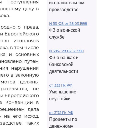
я поступления
исполнительном
ловному делу в
производстве
ека.
N 53-ФЗ от 28.03.1998
родного права,
ФЗ о воинской
и Европейского
службе
ство исполнять
ка, в том числе
N 395-1 от 02.12.1990
ка и основных
ФЗ о банках и
ановлено путем
банковской
ения нарушения
деятельности
шего в законную
смотра должны
ст. 333 ГК РФ
рательства, не
Уменьшение
и Европейского
неустойки
ие Конвенции в
зрешением дела
ст. 317.1 ГК РФ
 на его исход.
Проценты по
зводстве таких
денежному