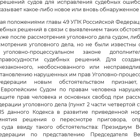
 решений судов для исправления судебных ошибо
азывает какое-либо новое или вновь обнаруженное 
ая положениями главы 49 УПК Российской Федерац
ебных решений в связи с выявлением таких обстоят
уже после рассмотрения уголовного дела судом, ли
мотрения уголовного дела, но не были известны с
уголовно-процессуальном законе дополнит
правосудности судебных решений. Для созда
езаконного, необоснованного или несправедли
становлению нарушенных им прав Уголовно-процес
едерации новым обстоятельством признает,
 Европейским Судом по правам человека наруш
ащите прав человека и основных свобод при расс
рации уголовного дела (пункт 2 части четвертой ст
415 данного Кодекса в развитие приведенной но
инятия решения о пересмотре приговора, оп
 суда ввиду такого обстоятельства: Президиум В
едерации по представлению Председателя Ве