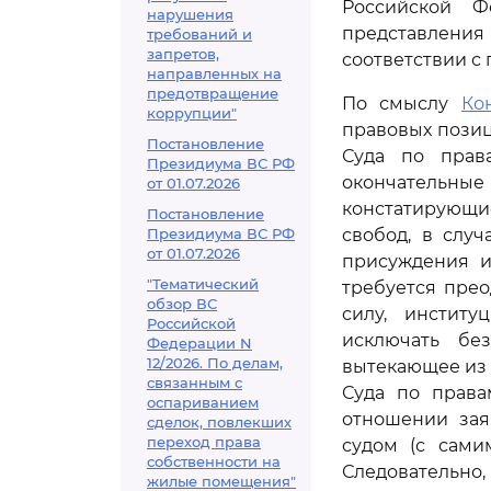
Российской Ф
нарушения
представления
требований и
запретов,
соответствии с
направленных на
предотвращение
По смыслу
Ко
коррупции"
правовых пози
Постановление
Суда по права
Президиума ВС РФ
окончательные 
от 01.07.2026
констатирующ
Постановление
Президиума ВС РФ
свобод, в слу
от 01.07.2026
присуждения и
"Тематический
требуется прео
обзор ВС
силу, инстит
Российской
исключать без
Федерации N
12/2026. По делам,
вытекающее из
связанным с
Суда по права
оспариванием
отношении зая
сделок, повлекших
переход права
судом (с сами
собственности на
Следовательно
жилые помещения"