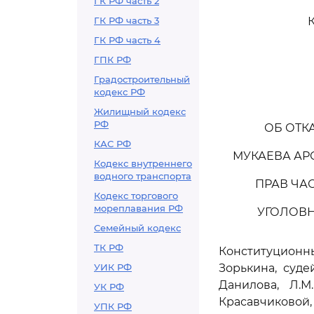
ГК РФ часть 2
ГК РФ часть 3
ГК РФ часть 4
ГПК РФ
Градостроительный
кодекс РФ
Жилищный кодекс
РФ
ОБ ОТК
КАС РФ
МУКАЕВА АР
Кодекс внутреннего
водного транспорта
ПРАВ ЧА
Кодекс торгового
мореплавания РФ
УГОЛОВН
Семейный кодекс
ТК РФ
Конституцион
УИК РФ
Зорькина, судей
Данилова, Л.М
УК РФ
Красавчиковой, 
УПК РФ