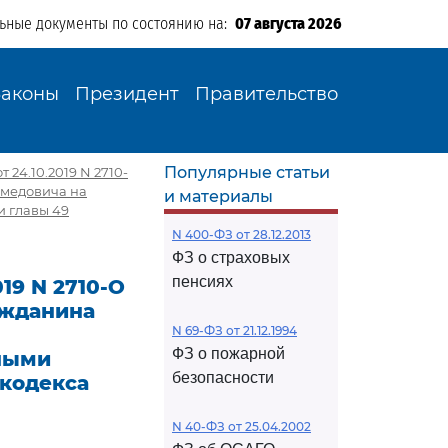
льные документы по состоянию на:
07 августа 2026
Законы
Президент
Правительство
Популярные статьи
24.10.2019 N 2710-
омедовича на
и материалы
и главы 49
N 400-ФЗ от 28.12.2013
ФЗ о страховых
пенсиях
19 N 2710-О
ажданина
N 69-ФЗ от 21.12.1994
ФЗ о пожарной
иными
безопасности
 кодекса
N 40-ФЗ от 25.04.2002