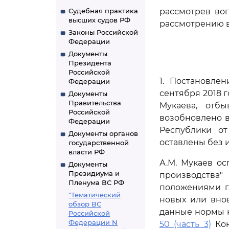
Судебная практика
рассмотрев во
высших судов РФ
рассмотрению в
Законы Российской
Федерации
Документы
Президента
Российской
1. Постановле
Федерации
сентября 2018 
Документы
Правительства
Мукаева, отб
Российской
возобновлено в
Федерации
Республики о
Документы органов
оставлены без 
государственной
власти РФ
А.М. Мукаев ос
Документы
Президиума и
производств
Пленума ВС РФ
положениями г
"Тематический
новых или внов
обзор ВС
данные нормы 
Российской
Федерации N
50 (часть 3)
Кон