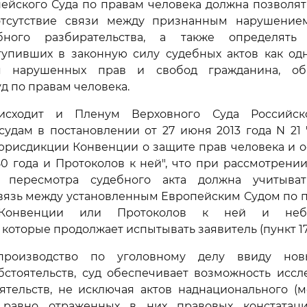
йского Суда по правам человека должна позволят
отсутствие связи между признанным нарушение
бного разбирательства, а также определять 
тупивших в законную силу судебных актов как одн
ия нарушенных прав и свобод гражданина, об
д по правам человека.
сходит и Пленум Верховного Суда Российск
судам в постановлении от 27 июня 2013 года N 21
юрисдикции Конвенции о защите прав человека и о
50 года и Протоколов к ней", что при рассмотрени
и пересмотра судебного акта должна учитыват
вязь между установленным Европейским Судом по 
Конвенции или Протоколов к ней и небл
которые продолжает испытывать заявитель (пункт 17
производство по уголовному делу ввиду но
бстоятельств, суд обеспечивает возможность иссл
ятельств, не исключая актов наднационального (
 равно отраженных в них правовых констатац