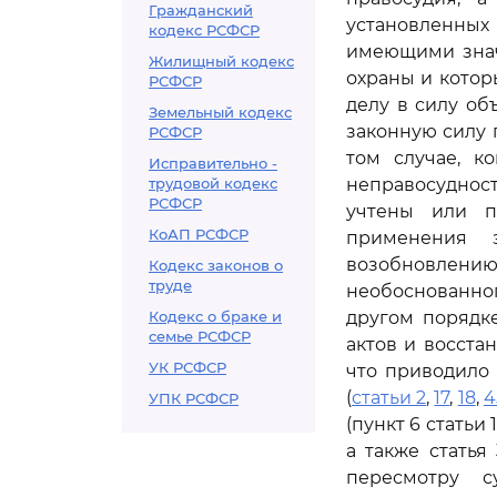
Гражданский
установленных 
кодекс РСФСР
имеющими знач
Жилищный кодекс
охраны и котор
РСФСР
делу в силу об
Земельный кодекс
законную силу 
РСФСР
том случае, к
Исправительно -
трудовой кодекс
неправосудност
РСФСР
учтены или п
КоАП РСФСР
применения 
возобновлению 
Кодекс законов о
труде
необоснованно
Кодекс о браке и
другом порядк
семье РСФСР
актов и восста
УК РСФСР
что приводило
(
статьи 2
,
17
,
18
,
4
УПК РСФСР
(пункт 6 статьи
а также статья
пересмотру 