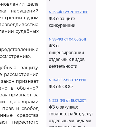
бновлении дела
ека нарушений
N 135-ФЗ от 26.07.2006
мотрении судом
ФЗ о защите
раведливостью
конкуренции
влении судебных
N 99-ФЗ от 04.05.2011
ФЗ о
редставленные
лицензировании
ассмотрению.
отдельных видов
деятельности
ебную защиту,
е рассмотрения
N 14-ФЗ от 08.02.1998
 закон признает
ФЗ об ООО
ено в обычной
орая признает за
N 223-ФЗ от 18.07.2011
ми договорами
ФЗ о закупках
 прав и свобод
товаров, работ, услуг
енные средства
отдельными видами
ают пересмотр