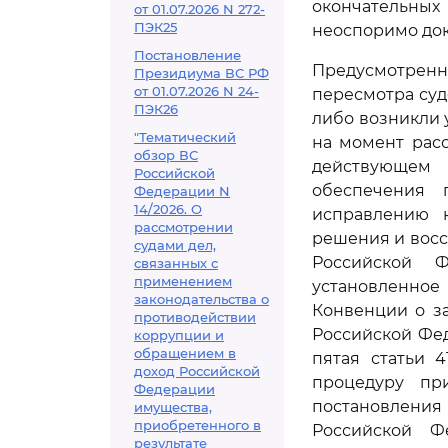
окончательных
от 01.07.2026 N 272-
ПЭК25
неоспоримо док
Постановление
Предусмотренн
Президиума ВС РФ
от 01.07.2026 N 24-
пересмотра суд
ПЭК26
либо возникли 
"Тематический
на момент расс
обзор ВС
действующем 
Российской
обеспечения 
Федерации N
14/2026. О
исправлению н
рассмотрении
решения и вос
судами дел,
Российской Ф
связанных с
применением
установленное
законодательства о
Конвенции о з
противодействии
Российской Феде
коррупции и
обращением в
пятая статьи 
доход Российской
процедуру пр
Федерации
постановления
имущества,
приобретенного в
Российской Ф
результате