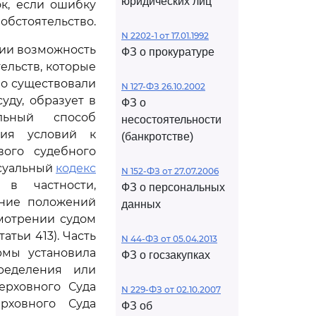
юридических лиц
к, если ошибку
обстоятельство.
N 2202-1 от 17.01.1992
ии возможность
ФЗ о прокуратуре
ельств, которые
бо существовали
N 127-ФЗ 26.10.2002
уду, образует в
ФЗ о
ельный способ
несостоятельности
ния условий к
(банкротстве)
вого судебного
суальный
кодекс
N 152-ФЗ от 27.07.2006
 в частности,
ФЗ о персональных
ение положений
данных
мотрении судом
атьи 413). Часть
N 44-ФЗ от 05.04.2013
рмы установила
ФЗ о госзакупках
ределения или
ерховного Суда
N 229-ФЗ от 02.10.2007
рховного Суда
ФЗ об