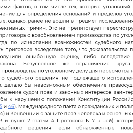
ими фактов, в том числе тех, которые уголовный
ение для определения оснований и пределов уго
ые, однако, ранее не вошли в предмет исследовани
ъективных причин. Это не препятствует пересмотр
приговора с возобновлением производства по угол
огда по исчерпании возможностей судебного на
ь приговора вследствие того, что доказательства 
олучили ошибочную оценку, либо вследствие 
закона. Безусловное же ограничение круга
производства по уголовному делу для пересмотра 
го судебного решения, не подлежащего исправле
е, делало бы невозможным обеспечение правосуд
новление судом прав и законных интересов заинте
 бы к нарушению положений Конституции Россий
5
и
46
), Международного пакта о гражданских и поли
 14) и Конвенции о защите прав человека и основных с
 3 и пункт 2 статьи 4 Протокола N 7 к ней), кото
судебного решения, если обнаруженные нов