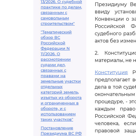
13/2026. О судебной
Президиуму Ве
практике по делам,
ввиду устано
связанным с
самовольным
Конвенции о з
строительством"
Российской Ф
"Тематический
судебного разб
обзор ВС
актов без изме
Российской
Федерации N
2. Конституц
11/2026. О
рассмотрении
материалы, не 
судами дел,
связанных с
Конституция
Ро
правами на
предполагает 
земельные участки
отдельных
дела в той суд
категорий земель,
окончательны
изъятых из оборота
процедуре, - эт
и ограниченных в
обороте, и с
каждым право
использованием
Российской Фе
таких участков"
человека, есл
Постановление
правовой защ
Президиума ВС РФ