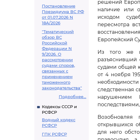
решений Европе
Постановление
наличие или 
Президиума ВС РФ
исходом суде
от 01.07.2026 N
18А/2026
пересмотра вс
"Тематический
восстановлен
обзор ВС
Европейский Су
Российской
Федерации N
Из того же и
9/2026. О
разъяснивший 
рассмотрении
судами споров,
судами общей 
связанных с
от 4 ноября 19
применением
необходимост
таможенного
законодательства"
следственная с
Подробнее...
нарушением 
последствиями, 
Кодексы СССР и
РСФСР
Возобновляя 
Водный кодекс
открывшихся о
РСФСР
для него обсто
ГПК РСФСР
правосудия, а