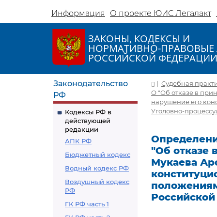
Информация
О проекте ЮИС Легалакт
ЗАКОНЫ, КОДЕКСЫ И
НОРМАТИВНО-ПРАВОВЫЕ 
РОССИЙСКОЙ ФЕДЕРАЦИ
Законодательство
|
Судебная практ
О "Об отказе в пр
РФ
нарушение его конс
Уголовно-процессу
Кодексы РФ в
действующей
редакции
Определение
АПК РФ
"Об отказе
Бюджетный кодекс
Мукаева Ар
Водный кодекс РФ
конституцио
Воздушный кодекс
положениям
РФ
Российской
ГК РФ часть 1