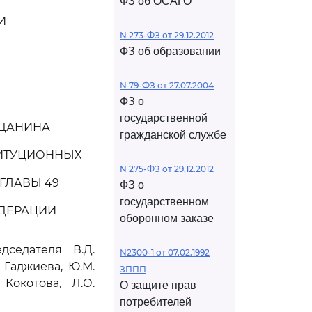
ФЗ об ОСАГО
И
N 273-ФЗ от 29.12.2012
ФЗ об образовании
N 79-ФЗ от 27.07.2004
ФЗ о
государственной
ЖДАНИНА
гражданской службе
ТИТУЦИОННЫХ
N 275-ФЗ от 29.12.2012
ГЛАВЫ 49
ФЗ о
государственном
ЕДЕРАЦИИ
оборонном заказе
седателя В.Д.
N2300-1 от 07.02.1992
. Гаджиева, Ю.М.
ЗППП
Кокотова, Л.О.
О защите прав
потребителей