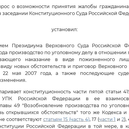
прос о возможности принятия жалобы гражданина 
 заседании Конституционного Суда Российской Фед
установил:
нием Президиума Верховного Суда Российской Ф
года производство по уголовному делу в отношении 
ывающего наказание в виде пожизненного лиш
виду новых обстоятельств и приговор Верховного
т 22 мая 2007 года, а также последующие суд
изменения.
паривает конституционность части пятой статьи 4
а" УПК Российской Федерации в ее взаимос
лавы 49 "Возобновление производства по уголовн
ь открывшихся обстоятельств" того же Кодекса и 
не соответствуют
статьям 15 (часть 4)
, 17 (
части 1
и
2
),
ституции Российской Федерации в той мере, в к