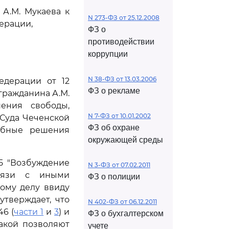
А.М. Мукаева к
N 273-ФЗ от 25.12.2008
ерации,
ФЗ о
противодействии
коррупции
N 38-ФЗ от 13.03.2006
едерации от 12
ФЗ о рекламе
гражданина А.М.
ения свободы,
N 7-ФЗ от 10.01.2002
 Суда Чеченской
ФЗ об охране
ебные решения
окружающей среды
15 "Возбуждение
N 3-ФЗ от 07.02.2011
вязи с иными
ФЗ о полиции
ому делу ввиду
утверждает, что
N 402-ФЗ от 06.12.2011
 46 (
части 1
и
3
) и
ФЗ о бухгалтерском
акой позволяют
учете