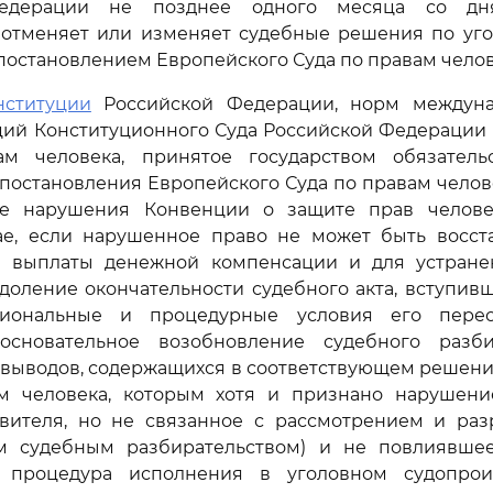
едерации не позднее одного месяца со дн
 отменяет или изменяет судебные решения по уго
 постановлением Европейского Суда по правам челов
нституции
Российской Федерации, норм междуна
ций Конституционного Суда Российской Федерации 
м человека, принятое государством обязатель
постановления Европейского Суда по правам челове
ие нарушения Конвенции о защите прав челове
чае, если нарушенное право не может быть восст
 выплаты денежной компенсации и для устран
доление окончательности судебного акта, вступив
уциональные и процедурные условия его пере
основательное возобновление судебного разби
 выводов, содержащихся в соответствующем решени
м человека, которым хотя и признано нарушен
вителя, но не связанное с рассмотрением и ра
м судебным разбирательством) и не повлиявшее
, процедура исполнения в уголовном судопрои