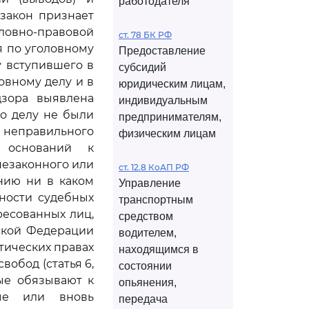
работодателя
 закон признает
ловно-правовой
ст. 78 БК РФ
я по уголовному
Предоставление
у вступившего в
субсидий
овному делу и в
юридическим лицам,
дзора выявлена
индивидуальным
по делу не были
предпринимателям,
неправильного
физическим лицам
 оснований к
незаконного или
ст. 12.8 КоАП РФ
нию ни в каком
Управление
ности судебных
транспортным
ресованных лиц,
средством
ской Федерации
водителем,
тических правах
находящимся в
вобод (статья 6,
состоянии
рые обязывают к
опьянения,
ые или вновь
передача