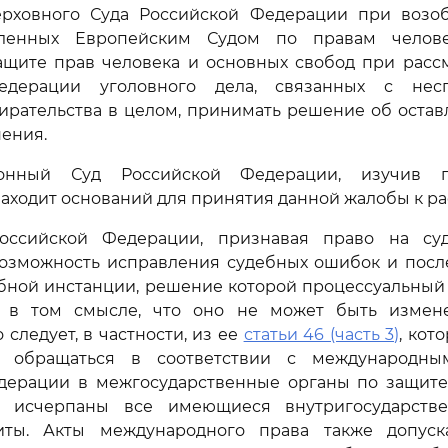
рховного Суда Российской Федерации при возо
вленных Европейским Судом по правам челов
ащите прав человека и основных свобод при расс
едерации уголовного дела, связанных с несп
ирательства в целом, принимать решение об оста
нения.
ионный Суд Российской Федерации, изучив п
находит оснований для принятия данной жалобы к р
ссийской Федерации, признавая право на суд
возможность исправления судебных ошибок и посл
ебной инстанции, решение которой процессуальный
м в том смысле, что оно не может быть измен
о следует, в частности, из ее
статьи 46 (часть 3)
, кот
 обращаться в соответствии с международны
дерации в межгосударственные органы по защите
и исчерпаны все имеющиеся внутригосударств
иты. Акты международного права также допуск