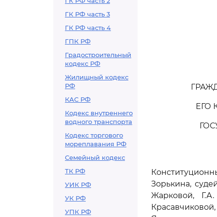
ГК РФ часть 2
ГК РФ часть 3
ГК РФ часть 4
ГПК РФ
Градостроительный
кодекс РФ
Жилищный кодекс
РФ
ГРАЖ
КАС РФ
ЕГО
Кодекс внутреннего
водного транспорта
ГОС
Кодекс торгового
мореплавания РФ
Семейный кодекс
ТК РФ
Конституцион
Зорькина, судей
УИК РФ
Жарковой, Г.А
УК РФ
Красавчиковой, 
УПК РФ