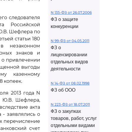
N 135-ФЗ от 26.07.2006
его следователя
ФЗ о защите
та Российской
конкуренции
Ю.В. Шефлера по
тьей статьи 180
N 99-ФЗ от 04.05.2011
 в незаконном
ФЗ о
арных знаков и
лицензировании
а о привлечении
отдельных видов
ущенной выгоды
деятельности
му казенному
8 копеек.
N 14-ФЗ от 08.02.1998
ФЗ об ООО
юля 2013 года N
 Ю.В. Шефлера,
N 223-ФЗ от 18.07.2011
вследствие акта
ФЗ о закупках
а - заявлялись о
товаров, работ, услуг
их перечисление
отдельными видами
анковский счет