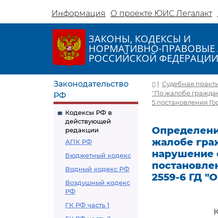
Информация
О проекте ЮИС Легалакт
ЗАКОНЫ, КОДЕКСЫ И
НОРМАТИВНО-ПРАВОВЫЕ 
РОССИЙСКОЙ ФЕДЕРАЦИ
Законодательство
|
Судебная практ
"По жалобе гражда
РФ
5 постановления Го
Кодексы РФ в
действующей
Определение
редакции
жалобе гра
АПК РФ
нарушение 
Бюджетный кодекс
постановлен
Водный кодекс РФ
2559-6 ГД "
Воздушный кодекс
РФ
ГК РФ часть 1