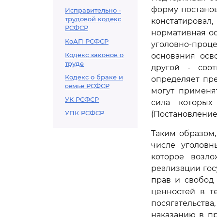
форму постано
Исправительно -
трудовой кодекс
констатировал
РСФСР
нормативная ос
КоАП РСФСР
уголовно-проц
Кодекс законов о
основания осв
труде
другой - соот
Кодекс о браке и
определяет пре
семье РСФСР
могут применя
УК РСФСР
сила которых
УПК РСФСР
(Постановление о
Таким образом
числе уголовн
которое возл
реализации гос
прав и свобод
ценностей в те
посягательств
наказанию в п