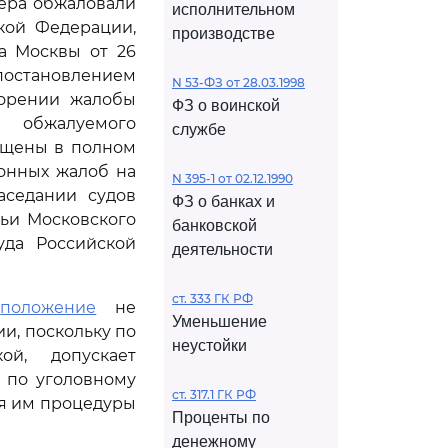
ера обжаловали
исполнительном
ой Федерации,
производстве
а Москвы от 26
постановлением
N 53-ФЗ от 28.03.1998
ворении жалобы
ФЗ о воинской
 обжалуемого
службе
мещены в полном
онных жалоб на
N 395-1 от 02.12.1990
аседании судов
ФЗ о банках и
дьи Московского
банковской
уда Российской
деятельности
ст. 333 ГК РФ
е
положение
не
Уменьшение
и, поскольку по
неустойки
ой, допускает
 по уголовному
ст. 317.1 ГК РФ
ия им процедуры
Проценты по
денежному