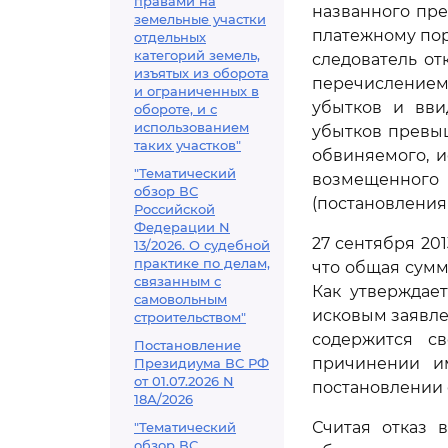
правами на
названного пре
земельные участки
платежному пору
отдельных
категорий земель,
следователь от
изъятых из оборота
перечислением
и ограниченных в
убытков и вви
обороте, и с
использованием
убытков превыш
таких участков"
обвиняемого, и
"Тематический
возмещенног
обзор ВС
(постановления о
Российской
Федерации N
27 сентября 20
13/2026. О судебной
практике по делам,
что общая сумм
связанным с
Как утверждае
самовольным
исковым заявле
строительством"
содержится с
Постановление
причинении и
Президиума ВС РФ
от 01.07.2026 N
постановлении 
18А/2026
Считая отказ 
"Тематический
обзор ВС