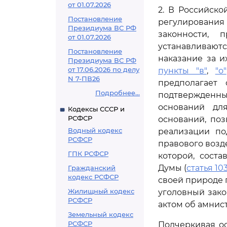
от 01.07.2026
2. В Российск
Постановление
регулирования
Президиума ВС РФ
законности, 
от 01.07.2026
устанавливают
Постановление
наказание за и
Президиума ВС РФ
от 17.06.2026 по делу
пункты "в"
,
"о"
N 7-ПВ26
предполагает
Подробнее...
подтвержденных
оснований дл
Кодексы СССР и
РСФСР
оснований, поз
Водный кодекс
реализации п
РСФСР
правового возд
ГПК РСФСР
которой, сост
Думы (
статья 103
Гражданский
кодекс РСФСР
своей природе
Жилищный кодекс
уголовный зако
РСФСР
актом об амнист
Земельный кодекс
РСФСР
Подчеркивая о