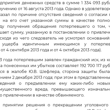
дприятия денежных средств в сумме 1 334 093 руб
чению от 16 августа 2013 года. Однако в удовлетво
казал по причине отсутствия сведений о согласии
 на его счет указанной суммы в качестве полн
ду получения обращения потерпевшего о том, 
ает сумму, указанную в постановлении о привлеч
сходя из чего следователь не усмотрел основани
о ущерба идентичным имеющимся у потерпев
т 4 сентября 2013 года и от 4 октября 2013 года).
13 года потерпевшим заявлен гражданский иск, из ко
а понесенных им убытков составляет 192 700 117 руб
тся в жалобе Ю.В. Шефлера, сторона защиты была
нием 2 декабря 2013 года; при этом в представленны
ведений о предъявлении ему каких-либо новы
мущественного вреда, превышающего изначальн
о привлечении в качестве обвиняемого.
в принятии решения о прекращении уголовного