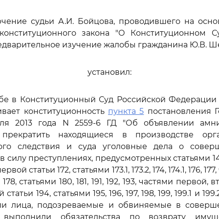
чение судьи А.И. Бойцова, проводившего на осно
конституционного закона "О Конституционном С
дварительное изучение жалобы гражданина Ю.В. Ш
установил:
обе в Конституционный Суд Российской Федерации
вает конституционность
пункта 5
постановления Г
я 2013 года N 2559-6 ГД "Об объявлении амни
 прекратить находящиеся в производстве орга
ого следствия и суда уголовные дела о сове
 силу преступлениях, предусмотренных статьями 146, 1
 первой статьи 172, статьями 173.1, 173.2, 174, 174.1, 176, 
178, статьями 180, 181, 191, 192, 193, частями первой,
 статьи 194, статьями 195, 196, 197, 198, 199, 199.1 и 1
ли лица, подозреваемые и обвиняемые в соверш
, выполнили обязательства по возврату имущ