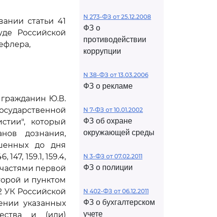
N 273-ФЗ от 25.12.2008
вании статьи 41
ФЗ о
уде Российской
противодействии
ефлера,
коррупции
N 38-ФЗ от 13.03.2006
ФЗ о рекламе
 гражданин Ю.В.
осударственной
N 7-ФЗ от 10.01.2002
ФЗ об охране
стии", который
окружающей среды
нов дознания,
ршенных до дня
47, 159.1, 159.4,
N 3-ФЗ от 07.02.2011
ФЗ о полиции
177, частями первой
 второй и пунктом
99.2 УК Российской
N 402-ФЗ от 06.12.2011
ФЗ о бухгалтерском
ении указанных
учете
ества и (или)