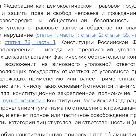
ой Федерации как демократическом правовом госуд
 и защиты прав и свобод человека и гражданин
правопорядка и общественной безопасности з
ся уголовно-правовые запреты общественно оп
х нарушение (
статья 1, часть 1
;
статья 2
;
статья 55, ч
;
статья 76, часть 1
, Конституции Российской Ф
 определение - исходя из предписаний уголов
 доказательствами фактических обстоятельств кон
я возложения на виновного уголовной ответст
воляющих государству отказаться от уголовного 
одлежащих применению или ранее примененных 
ействия. К числу таких оснований относится и амнис
авляя конституционно закрепленное полномочие Г
, пункт "ж" части 1
, Конституции Российской Федераци
 проявлением гуманизма по отношению к гражданам
н, и влечет полное или частичное освобождение 
ии категорий лиц от уголовной ответственности и (и
собую конституционную природу актов об амнистии