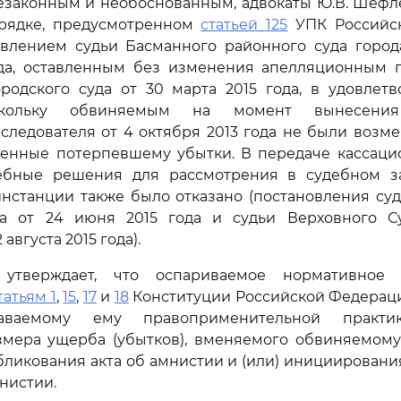
езаконным и необоснованным, адвокаты Ю.В. Шефл
орядке, предусмотренном
статьей 125
УПК Российск
овлением судьи Басманного районного суда город
ода, оставленным без изменения апелляционным 
ородского суда от 30 марта 2015 года, в удовлет
оскольку обвиняемым на момент вынесения
следователя от 4 октября 2013 года не были воз
енные потерпевшему убытки. В передаче кассаци
ебные решения для рассмотрения в судебном з
нстанции также было отказано (постановления су
да от 24 июня 2015 года и судьи Верховного С
августа 2015 года).
утверждает, что оспариваемое нормативно
татьям 1
,
15
,
17
и
18
Конституции Российской Федераци
аваемому ему правоприменительной практик
змера ущерба (убытков), вменяемого обвиняемому
убликования акта об амнистии и (или) инициирован
нистии.