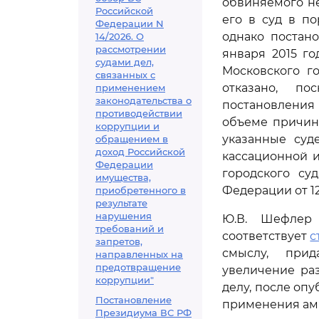
обвиняемого н
Российской
его в суд в п
Федерации N
однако постан
14/2026. О
рассмотрении
января 2015 г
судами дел,
Московского г
связанных с
отказано, п
применением
законодательства о
постановления 
противодействии
объеме причин
коррупции и
указанные суд
обращением в
доход Российской
кассационной и
Федерации
городского су
имущества,
Федерации от 12 
приобретенного в
результате
нарушения
Ю.В. Шефлер 
требований и
соответствует
с
запретов,
смыслу, прид
направленных на
предотвращение
увеличение ра
коррупции"
делу, после оп
Постановление
применения ам
Президиума ВС РФ