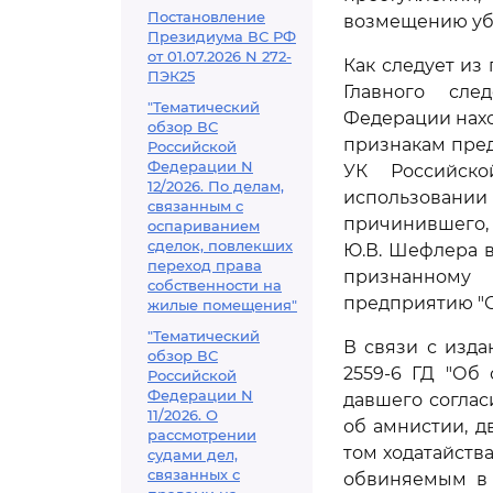
Постановление
возмещению уб
Президиума ВС РФ
от 01.07.2026 N 272-
Как следует из
ПЭК25
Главного сле
"Тематический
Федерации нахо
обзор ВС
признакам пред
Российской
Федерации N
УК Российско
12/2026. По делам,
использовании
связанным с
причинившего, 
оспариванием
сделок, повлекших
Ю.В. Шефлера 
переход права
признанному
собственности на
предприятию "С
жилые помещения"
"Тематический
В связи с изд
обзор ВС
2559-6 ГД "Об
Российской
Федерации N
давшего соглас
11/2026. О
об амнистии, дв
рассмотрении
том ходатайств
судами дел,
связанных с
обвиняемым в 