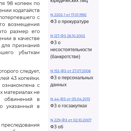
юридических лиц
ля 98 копеек по
рении ходатайств
N 2202-1 от 17.01.1992
 потерпевшего с
ФЗ о прокуратуре
ого возмещения
что размер его
N 127-ФЗ 26.10.2002
ении в качестве
ФЗ о
й для признания
несостоятельности
шего убыткам
(банкротстве)
торого следует,
N 152-ФЗ от 27.07.2006
ФЗ о персональных
лей 43 копейки.
данных
 ознакомлена с
х материалах не
х обвинений в
N 44-ФЗ от 05.04.2013
ФЗ о госзакупках
о указанный в
N 229-ФЗ от 02.10.2007
 преследования
ФЗ об