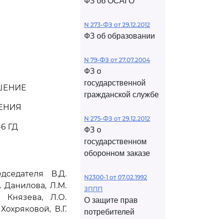
ФЗ об ОСАГО
N 273-ФЗ от 29.12.2012
ФЗ об образовании
N 79-ФЗ от 27.07.2004
ФЗ о
государственной
ШЕНИЕ
гражданской службе
ЕНИЯ
N 275-ФЗ от 29.12.2012
6 ГД
ФЗ о
государственном
оборонном заказе
седателя В.Д.
N2300-1 от 07.02.1992
. Данилова, Л.М.
ЗППП
 Князева, Л.О.
О защите прав
Хохряковой, В.Г.
потребителей