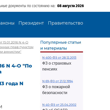
ьные документы по состоянию на:
08 августа 2026
Законы
Президент
Правительство
Популярные статьи
15.01.2016 N 4-О
онных прав пунктом
и материалы
нии амнистии"
N 400-ФЗ от 28.12.2013
ФЗ о страховых
6 N 4-О "По
пенсиях
а
N 69-ФЗ от 21.12.1994
3 года N
ФЗ о пожарной
безопасности
N 40-ФЗ от 25.04.2002
И