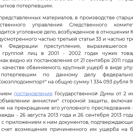
ытков потерпевшим.
 представленных материалов, в производстве старш
дственного управления Следственного комите
дится уголовное дело, возбужденное в отношении 
усмотренного частью третьей статьи 33 и частью тре
й Федерации преступления, выразившегося
 группой лиц в 2001 - 2002 годах чужих тов
как видно из постановления от 21 сентября 2011 год
в качестве обвиняемого, крупный ущерб в виде уп
 потерпевшим по данному делу федерально
оюзплодоимпорт" на общую сумму 1 334 093 рубля 9
анием
постановления
Государственной Думы от 2 и
 объявлении амнистии" стороной защиты, включая
ие на прекращение его уголовного преследования 
ажды - 26 августа 2013 года и 26 сентября 2013 год
а с приложением к ним документов, подтверждающ
счет возмещения причиненного им ущерба на б