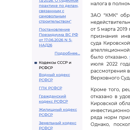
13/2026. О судебной
налога в полно
практике по делам,
связанным с
ЗАО "КМК" обр
самовольным
строительством"
недействительн
от 5 марта 201
Постановление
Президиума ВС РФ
признания инв
от 17.06.2026 N 5-
суда Кировской
НАД26
апелляционной
Подробнее...
было отказано.
Кодексы СССР и
июля 2022 год
РСФСР
рассмотрения в
Водный кодекс
Верховного Суд
РСФСР
ГПК РСФСР
Кроме того, ре
Гражданский
отказано в уд
кодекс РСФСР
Кировской обл
Жилищный кодекс
инвестиционно
РСФСР
ряда норм прил
Земельный кодекс
Однако, поско
РСФСР