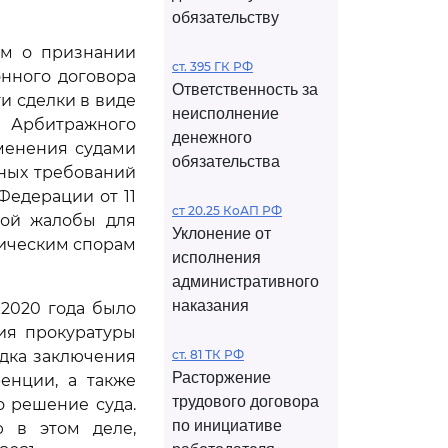
обязательству
ем о признании
ст. 395 ГК РФ
онного договора
Ответственность за
и сделки в виде
неисполнение
м Арбитражного
денежного
зменения судами
обязательства
ных требований
Федерации от 11
ст 20.25 КоАП РФ
ной жалобы для
Уклонение от
мическим спорам
исполнения
административного
наказания
 2020 года было
ия прокуратуры
дка заключения
ст. 81 ТК РФ
Расторжение
енции, а также
трудового договора
о решение суда.
по инициативе
ю в этом деле,