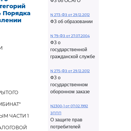
ФЗ об ОСАГО
атегорий
4 Порядка
N 273-ФЗ от 29.12.2012
влении
ФЗ об образовании
N 79-ФЗ от 27.07.2004
ФЗ о
И
государственной
гражданской службе
N 275-ФЗ от 29.12.2012
ФЗ о
государственном
оборонном заказе
РЫТОГО
МБИНАТ"
N2300-1 от 07.02.1992
ЗППП
ЫМ ЧАСТИ 1
О защите прав
потребителей
НАЛОГОВОЙ