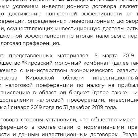
ным условием инвестиционного договора являе
по достижению конкретной эффективности от 
ференции, определенных инвестиционным договор
ий, осуществляющих инвестиционную деятельность,
джетной эффективности по итогам налогового пери
алоговая преференция.
из представленных материалов, 5 марта 2019 
щество "Кировский молочный комбинат" (далее так
лючило с министерством экономического развит
тельства Кировской области инвестиционн
и налоговой преференции по налогу на прибыл
ачислению в областной бюджет (далее также - 
доставлении налоговой преференции, инвестици
к с 1 января 2019 года по 31 декабря 2019 года.
оговора стороны установили, что общество имеет
еференцию в соответствии с нормативными пра
асти и данным инвестиционным договором. Разде