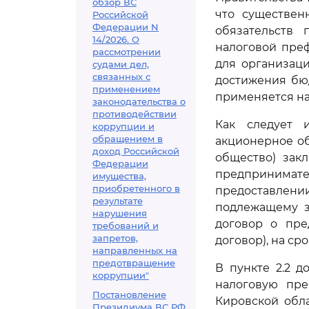
обзор ВС
что существен
Российской
Федерации N
обязательств 
14/2026. О
налоговой пре
рассмотрении
для организац
судами дел,
связанных с
достижения бю
применением
применяется н
законодательства о
противодействии
Как следует 
коррупции и
обращением в
акционерное об
доход Российской
общество) зак
Федерации
предпринима
имущества,
приобретенного в
предоставлени
результате
подлежащему з
нарушения
договор о пре
требований и
запретов,
договор), на сро
направленных на
предотвращение
В пункте 2.2 д
коррупции"
налоговую пр
Постановление
Кировской обл
Президиума ВС РФ