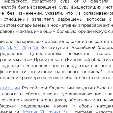
 Кировского областного суда от 8 февраля 
 жалоба была возвращена. Суды вышестоящих инста
ие без изменений, указали, что из оспариваем
 в отношении заявителя разрешены вопросы о
при этом оспариваемый нормативный правовой акт 
равовым актам, имеющим большую юридическую си
ителя, оспариваемые законоположения не соответ
57
,
71
,
72
,
75
и
76
Конституции Российской Федера
пределение существенных элементов налога
авовым актом Правительства Кировской области, п
 содержит неопределенное и неоднозначное понят
ективности по итогам налогового периода", кот
ановление размера налоговых обязательств налогоп
ституции
Российской Федерации каждый обязан п
 налоги и сборы; законы, устанавливающие но
ложение налогоплательщиков, обратной силы не 
бюджет, федеральные налоги и сборы находя
едерации
(статья 71, пункт "з")
; система налого