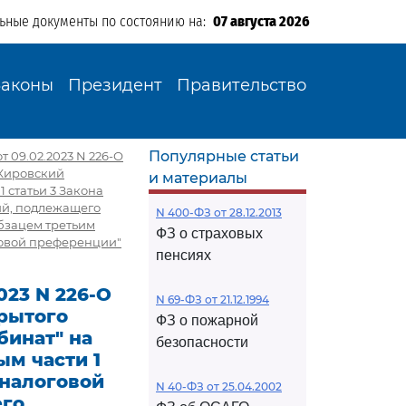
льные документы по состоянию на:
07 августа 2026
Законы
Президент
Правительство
Популярные статьи
 09.02.2023 N 226-О
"Кировский
и материалы
 статьи 3 Закона
ий, подлежащего
N 400-ФЗ от 28.12.2013
абзацем третьим
ФЗ о страховых
говой преференции"
пенсиях
023 N 226-О
N 69-ФЗ от 21.12.1994
крытого
ФЗ о пожарной
бинат" на
безопасности
м части 1
 налоговой
N 40-ФЗ от 25.04.2002
его