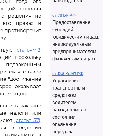
работодателя
2021 года его
нций, оставляя
ого решения не
ст. 78 БК РФ
Предоставление
 его правах и
субсидий
не противоречит
юридическим лицам,
лу.
индивидуальным
ствуют
статьям 2
,
предпринимателям,
ции, поскольку
физическим лицам
 подзаконным
ритом что такое
ст. 12.8 КоАП РФ
ие "достижение
Управление
орое оказывает
транспортным
лательщика.
средством
водителем,
латить законно
находящимся в
вые налоги или
состоянии
имеют
(статья 57)
;
опьянения,
тся в ведении
передача
в, взимаемых в