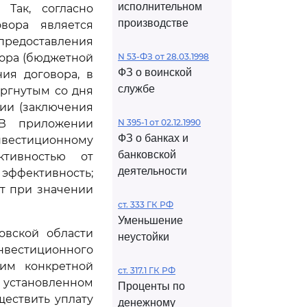
исполнительном
 Так, согласно
производстве
вора является
редоставления
вора (бюджетной
N 53-ФЗ от 28.03.1998
ФЗ о воинской
ия договора, в
службе
оргнутым со дня
ии (заключения
 В приложении
N 395-1 от 02.12.1990
ФЗ о банках и
нвестиционному
банковской
ктивностью от
деятельности
эффективность;
т при значении
ст. 333 ГК РФ
Уменьшение
овской области
неустойки
нвестиционного
им конкретной
ст. 317.1 ГК РФ
 установленном
Проценты по
ществить уплату
денежному