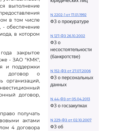
юридических лиц
тся выполнение
предоставления
N 2202-1 от 17.01.1992
ом в том числе
ФЗ о прокуратуре
 - обеспечение
ода, в котором
N 127-ФЗ 26.10.2002
ФЗ о
несостоятельности
года закрытое
(банкротстве)
же - ЗАО "КМК",
ия и поддержки
N 152-ФЗ от 27.07.2006
ый договор о
ФЗ о персональных
ь организаций,
данных
инвестиционный
онный договор,
N 44-ФЗ от 05.04.2013
ФЗ о госзакупках
 право получать
вовыми актами
N 229-ФЗ от 02.10.2007
ФЗ об
лом 4 договора