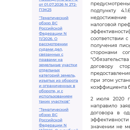
предусмотрены
от 01.07.2026 N 272-
ПЭК25
подпункту 4.
недостижение
"Тематический
обзор ВС
налоговой преф
Российской
эффективности
Федерации N
соответствии с
11/2026. О
рассмотрении
получения пис
судами дел,
сторонами со
связанных с
"Обязательств
правами на
земельные участки
договору сто
отдельных
предоставлени
категорий земель,
при этом уста
изъятых из оборота
и ограниченных в
коэффициента б
обороте, и с
использованием
2 июля 2020 г
таких участков"
направило зая
"Тематический
договора в о
обзор ВС
эффективности
Российской
Федерации N
значении не ме