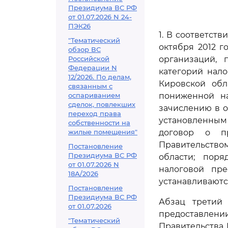
Президиума ВС РФ
от 01.07.2026 N 24-
ПЭК26
1. В соответств
"Тематический
октября 2012 г
обзор ВС
Российской
организаций, 
Федерации N
категорий нало
12/2026. По делам,
Кировской обл
связанным с
оспариванием
пониженной на
сделок, повлекших
зачислению в 
переход права
установленным
собственности на
жилые помещения"
договор о п
Правительство
Постановление
Президиума ВС РФ
области; поря
от 01.07.2026 N
налоговой пр
18А/2026
устанавливаютс
Постановление
Президиума ВС РФ
Абзац третий 
от 01.07.2026
предоставлен
"Тематический
Правительства К