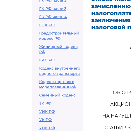
ГК РФ часть 2
зачислению
ГК РФ часть 3
налогоплате
ГК РФ часть 4
заключения
ГПК РФ
налоговой 
Градостроительный
кодекс РФ
Жилищный кодекс
РФ
КАС РФ
Кодекс внутреннего
водного транспорта
Кодекс торгового
мореплавания РФ
ОБ ОТ
Семейный кодекс
ТК РФ
АКЦИОН
УИК РФ
НА НАРУШЕ
УК РФ
СТАТЬИ 3
УПК РФ