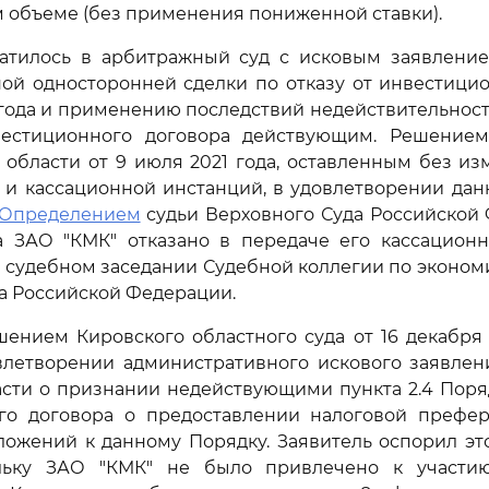
м объеме (без применения пониженной ставки).
атилось в арбитражный суд с исковым заявлени
ой односторонней сделки по отказу от инвестици
9 года и применению последствий недействительност
естиционного договора действующим. Решение
 области от 9 июля 2021 года, оставленным без и
 и кассационной инстанций, в удовлетворении дан
Определением
судьи Верховного Суда Российской 
а ЗАО "КМК" отказано в передаче его кассацион
 судебном заседании Судебной коллегии по эконо
а Российской Федерации.
шением Кировского областного суда от 16 декабря
овлетворении административного искового заявлен
асти о признании недействующими пункта 2.4 Поря
го договора о предоставлении налоговой префер
ожений к данному Порядку. Заявитель оспорил эт
льку ЗАО "КМК" не было привлечено к участи