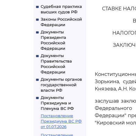
Судебная практика
СТАВКЕ НАЛ
высших судов РФ
Законы Российской
В
Федерации
Документы
НАЛОГОП
Президента
Российской
ЗАКЛЮЧ
Федерации
Документы
Правительства
Российской
Федерации
Конституцион
Документы органов
Зорькина, суде
государственной
Князева, А.Н. К
власти РФ
Документы
заслушав заклю
Президиума и
Федерального 
Пленума ВС РФ
Федерации" пр
Постановление
Президиума ВС РФ
"Кировский мол
от 01.07.2026
Постановление