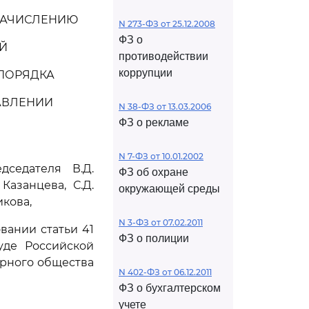
 ЗАЧИСЛЕНИЮ
N 273-ФЗ от 25.12.2008
ФЗ о
ИЙ
противодействии
коррупции
 ПОРЯДКА
АВЛЕНИИ
N 38-ФЗ от 13.03.2006
ФЗ о рекламе
N 7-ФЗ от 10.01.2002
седателя В.Д.
ФЗ об охране
Казанцева, С.Д.
окружающей среды
икова,
N 3-ФЗ от 07.02.2011
вании статьи 41
ФЗ о полиции
уде Российской
рного общества
N 402-ФЗ от 06.12.2011
ФЗ о бухгалтерском
учете