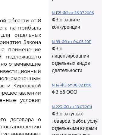
N 135-ФЗ от 26.07.2006
ФЗ о защите
кой области от 8
конкуренции
лога на прибыль
 для отдельных
принятия Закона
N 99-ФЗ от 04.05.2011
ФЗ о
 на применение
лицензировании
й, подлежащего
отдельных видов
нно отвечающие
деятельности
инвестиционный
олномоченным
асти Кировской
N 14-ФЗ от 08.02.1998
ФЗ об ООО
предоставлении
енные условия
N 223-ФЗ от 18.07.2011
ФЗ о закупках
ого договора о
товаров, работ, услуг
постановлению
отдельными видами
) устанавливает,