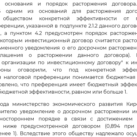
 основания и порядок расторжения договора.
1.6 одним из оснований для расторжения дого
 обществом конкретной эффективности от п
еренции, указанной в подпункте 2.1.2 данного дого
), а пунктом 4.2 предусмотрен порядок расторжен
 которым инвестиционный договор считается раст
ьменного уведомления о его досрочном расторжен
глашения о расторжении данного договора).
а организации по инвестиционному договору" к и
роны оговорили, что под конкретной эффе
я налоговой преференции понимается бюджетная 
новлено, что преференция имеет бюджетный эффек
юджетной эффективности, равном или больше 1.
ода министерство экономического развития Кир
вителю уведомление о досрочном расторжении и
дностороннем порядке в связи с достижением 
 ниже предусмотренной договором (0,894 при
нее 1). Вследствие этого обществу надлежало осу