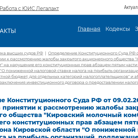
Актуа
Работа с ЮИС Легалакт
Главная
Кодексы
АКТЫ
И
ика высших судов РФ
|
Определение Конституционного Суда РФ от
ятии к рассмотрению жалобы закрытого акционерного общества 
 на нарушение его конституционных прав абзацем пятым части 1
 "О пониженной налоговой ставке налога на прибыль организац
тной бюджет, для отдельных категорий налогоплательщиков" и 
а заключения инвестиционного договора о предоставлении нало
 Конституционного Суда РФ от 09.02.2
 в принятии к рассмотрению жалобы за
го общества "Кировский молочный ком
его конституционных прав абзацем пяты
кона Кировской области "О пониженной
ога на прибыль организаций, подлежащ