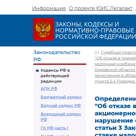
Информация
О проекте ЮИС Легалакт
ЗАКОНЫ, КОДЕКСЫ И
НОРМАТИВНО-ПРАВОВЫЕ 
РОССИЙСКОЙ ФЕДЕРАЦИ
Законодательство
|
Судебная практ
"Об отказе в прин
РФ
молочный комбинат"
Кировской области
Кодексы РФ в
зачислению в облас
действующей
редакции
пункта 2.4 Порядк
АПК РФ
Бюджетный кодекс
Определение
"Об отказе
Водный кодекс РФ
акционерно
Воздушный кодекс
РФ
нарушение 
статьи 3 За
ГК РФ часть 1
ставке нал