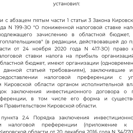
установил:
ии с абзацем пятым части 1 статьи 3 Закона Кировс
ода N 199-ЗО "О пониженной налоговой ставке на
подлежащего зачислению в областной бюджет,
гоплательщиков" (в редакции, действовавшей до 
асти от 24 ноября 2020 года N 417-ЗО) право
логовой ставки налога на прибыль организаци
областной бюджет, имеют организации (одновреме
 данной статьей требованиям), заключившие 
редоставлении налоговой преференции с уп
м Кировской области органом исполнительной вл
док заключения инвестиционного договора о 
еференции, в том числе его форма и существ
я Правительством Кировской области.
пункта 2.4 Порядка заключения инвестиционн
ии налоговой преференции (приложение к 
ировской области от 20 декабря 2016 года N 34/270