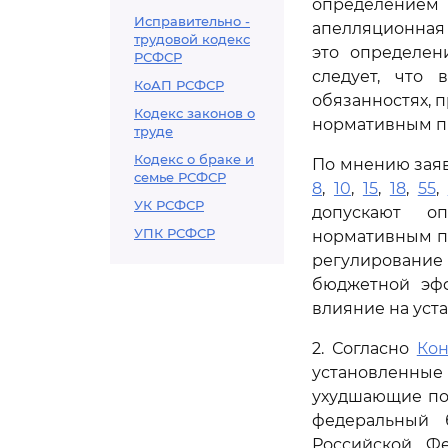
определением
Исправительно -
апелляционная
трудовой кодекс
это определен
РСФСР
следует, что
КоАП РСФСР
обязанностях, 
Кодекс законов о
нормативным п
труде
Кодекс о браке и
По мнению заяв
семье РСФСР
8
,
10
,
15
,
18
,
55
,
УК РСФСР
допускают о
УПК РСФСР
нормативным пр
регулирование
бюджетной эфф
влияние на уст
2. Согласно
Кон
установленные
ухудшающие по
федеральный 
Российской Ф