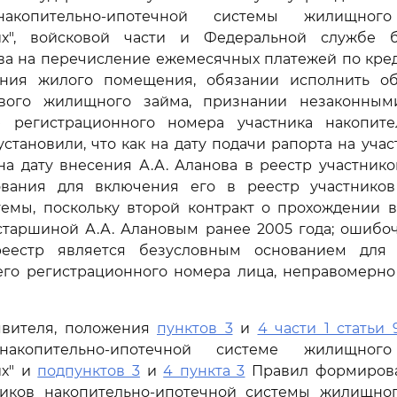
накопительно-ипотечной системы жилищного
их", войсковой части и Федеральной службе б
ва на перечисление ежемесячных платежей по кред
ния жилого помещения, обязании исполнить об
евого жилищного займа, признании незаконным
 регистрационного номера участника накопите
установили, что как на дату подачи рапорта на учас
 на дату внесения А.А. Аланова в реестр участнико
вания для включения его в реестр участников
темы, поскольку второй контракт о прохождении 
старшиной А.А. Алановым ранее 2005 года; ошибо
реестр является безусловным основанием для 
его регистрационного номера лица, неправомерно
вителя, положения
пунктов 3
и
4 части 1 статьи 
акопительно-ипотечной системе жилищного
их" и
подпунктов 3
и
4 пункта 3
Правил формирова
ников накопительно-ипотечной системы жилищно