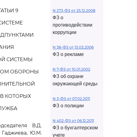
АТЬИ 9
N 273-ФЗ от 25.12.2008
ФЗ о
СИСТЕМЕ
противодействии
коррупции
ОДПУНКТАМИ
ВАНИЯ
N 38-ФЗ от 13.03.2006
ФЗ о рекламе
ОЙ СИСТЕМЫ
N 7-ФЗ от 10.01.2002
ВОМ ОБОРОНЫ
ФЗ об охране
ЛНИТЕЛЬНОЙ
окружающей среды
В КОТОРЫХ
N 3-ФЗ от 07.02.2011
ФЗ о полиции
ЛУЖБА
N 402-ФЗ от 06.12.2011
седателя В.Д.
ФЗ о бухгалтерском
. Гаджиева, Ю.М.
учете