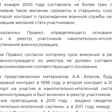
1 января 2005 года составляла не более трех ле
зъявив такое желание; сержанты и старшины, сол
торой контракт о прохождении военной службы не 
вившие желание стать участниками;
азанных Правил, определяющего основан
их в реестр участников накопительно-ипот
спечения военнослужащих;
е Правил, согласно которому срок внесения в ре
еннослужащего из реестра не должен составл
 возникновения соответствующего основания.
з представленных материалов, А.А. Аланов, буд
рвый контракт в 1998 году и второй контракт в 20
порт на участие в накопительно-ипотечной сис
еннослужащих и был включен в реестр участников. 
ние прапорщика, в 2010 году - выдано свидете
пительно-ипотечной системы, а в 2011 году межд