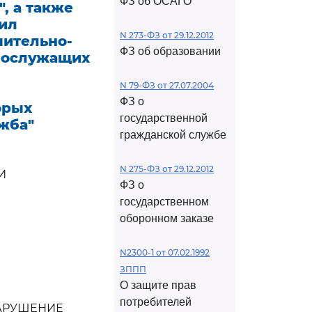
ФЗ об ОСАГО
, а также
вил
N 273-ФЗ от 29.12.2012
пительно-
ФЗ об образовании
нослужащих
N 79-ФЗ от 27.07.2004
ФЗ о
орых
государственной
жба"
гражданской службе
N 275-ФЗ от 29.12.2012
И
ФЗ о
государственном
оборонном заказе
N2300-1 от 07.02.1992
ЗППП
О защите прав
потребителей
АРУШЕНИЕ