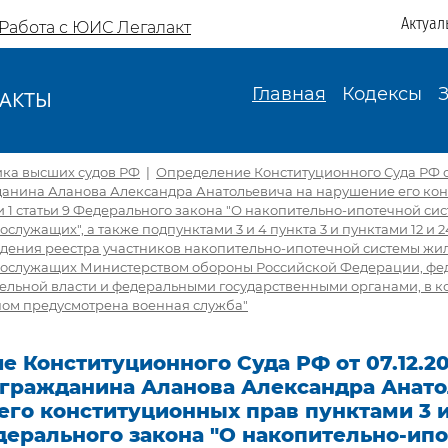
Актуал
Работа с ЮИС Легалакт
Главная
Кодексы
АКТЫ
И
ика высших судов РФ
|
Определение Конституционного Суда РФ от 
данина Аланова Александра Анатольевича на нарушение его ко
ти 1 статьи 9 Федерального закона "О накопительно-ипотечной с
служащих", а также подпунктами 3 и 4 пункта 3 и пунктами 12 и 
дения реестра участников накопительно-ипотечной системы ж
нослужащих Министерством обороны Российской Федерации, ф
ельной власти и федеральными государственными органами, в к
ом предусмотрена военная служба"
 Конституционного Суда РФ от 07.12.20
 гражданина Аланова Александра Анато
го конституционных прав пунктами 3 и 
дерального закона "О накопительно-ип