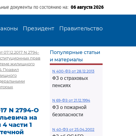
ьные документы по состоянию на:
06 августа 2026
Законы
Президент
Правительство
Популярные статьи
07.12.2017 N 2794-
нституционных прав
и материалы
истеме жилищного
24 Правил
N 400-ФЗ от 28.12.2013
илищного
ФЗ о страховых
едеральными
пенсиях
оторых
N 69-ФЗ от 21.12.1994
ФЗ о пожарной
17 N 2794-О
безопасности
льевича на
4 части 1
N 40-ФЗ от 25.04.2002
отечной