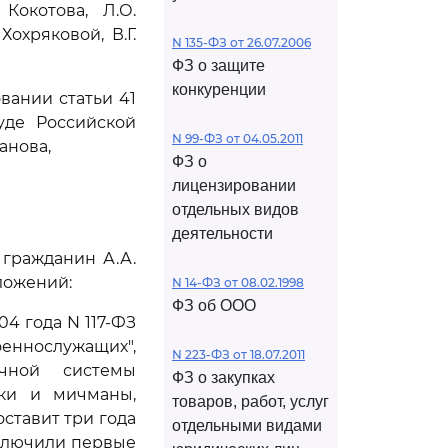
Кокотова, Л.О.
Хохряковой, В.Г.
N 135-ФЗ от 26.07.2006
ФЗ о защите
конкуренции
вании статьи 41
уде Российской
N 99-ФЗ от 04.05.2011
анова,
ФЗ о
лицензировании
отдельных видов
деятельности
 гражданин А.А.
ложений:
N 14-ФЗ от 08.02.1998
ФЗ об ООО
04 года N 117-ФЗ
еннослужащих",
N 223-ФЗ от 18.07.2011
ечной системы
ФЗ о закупках
ки и мичманы,
товаров, работ, услуг
ставит три года
отдельными видами
аключили первые