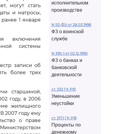
исполнительном
т, могут стать
производстве
даты и матросы,
ранее 1 января
N 53-ФЗ от 28.03.1998
ФЗ о воинской
ия включения
службе
ечной системы
N 395-1 от 02.12.1990
ФЗ о банках и
естр записи об
банковской
ять более трех
деятельности
ст. 333 ГК РФ
учи старшиной,
Уменьшение
02 году, в 2006
неустойки
теме жилищного
В 2007 году ему
ст. 317.1 ГК РФ
льство о праве
Проценты по
у Министерством
денежному