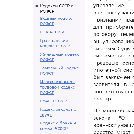
управление 
Кодексы СССР и
РСФСР
военнослужащ
Водный кодекс
признании пра
РСФСР
для приобрете
ГПК РСФСР
договору цел
Гражданский
аннулированию
кодекс РСФСР
системы. Суды 
Жилищный кодекс
системе, так и
РСФСР
правовые осно
Земельный кодекс
ипотечной сис
РСФСР
был заключен 
Исправительно -
заявителя в 
трудовой кодекс
соответствующ
РСФСР
реестр.
КоАП РСФСР
Кодекс законов о
По мнению зая
труде
закона "О н
Кодекс о браке и
военнослужащ
семье РСФСР
реестра участ