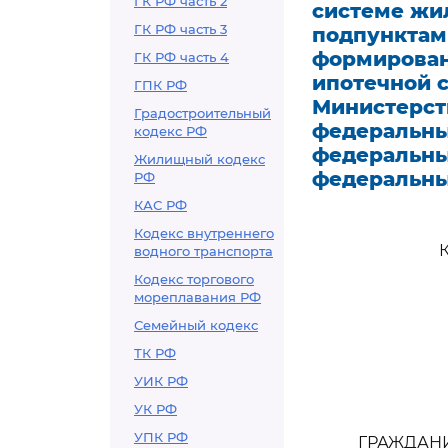
ГК РФ часть 2
системе жи
ГК РФ часть 3
подпунктами
формирован
ГК РФ часть 4
ипотечной 
ГПК РФ
Министерст
Градостроительный
федеральны
кодекс РФ
федеральны
Жилищный кодекс
федеральны
РФ
КАС РФ
Кодекс внутреннего
водного транспорта
Кодекс торгового
мореплавания РФ
Семейный кодекс
ТК РФ
УИК РФ
УК РФ
УПК РФ
ГРАЖДАН