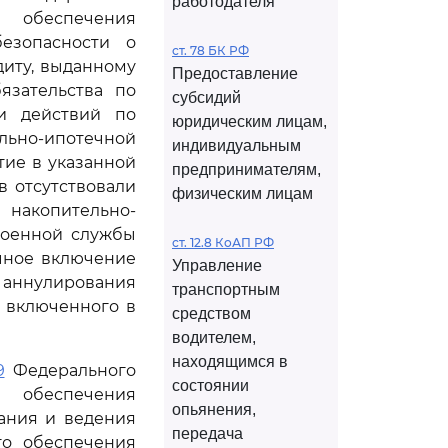
работодателя
 обеспечения
езопасности о
ст. 78 БК РФ
иту, выданному
Предоставление
язательства по
субсидий
и действий по
юридическим лицам,
льно-ипотечной
индивидуальным
тие в указанной
предпринимателям,
в отсутствовали
физическим лицам
 накопительно-
военной службы
ст. 12.8 КоАП РФ
чное включение
Управление
аннулирования
транспортным
 включенного в
средством
водителем,
находящимся в
9
Федерального
состоянии
 обеспечения
опьянения,
ния и ведения
передача
го обеспечения