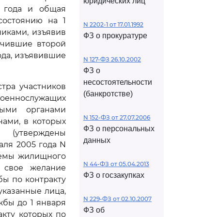
юридических лиц
 года и общая
состоянию на 1
N 2202-1 от 17.01.1992
никами, изъявив
ФЗ о прокуратуре
ючившие второй
ода, изъявившие
N 127-ФЗ 26.10.2002
ФЗ о
несостоятельности
тра участников
(банкротстве)
оеннослужащих
ными органами
N 152-ФЗ от 27.07.2006
ами, в которых
ФЗ о персональных
 (утверждены
данных
аля 2005 года N
темы жилищного
N 44-ФЗ от 05.04.2013
 свое желание
ФЗ о госзакупках
ы по контракту
 указанные лица,
N 229-ФЗ от 02.10.2007
бы до 1 января
ФЗ об
кту которых по