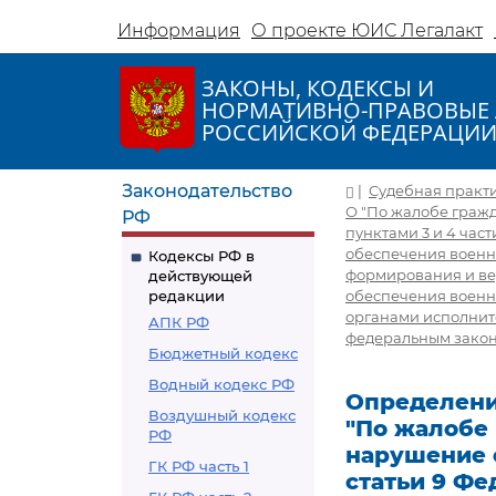
Информация
О проекте ЮИС Легалакт
ЗАКОНЫ, КОДЕКСЫ И
НОРМАТИВНО-ПРАВОВЫЕ 
РОССИЙСКОЙ ФЕДЕРАЦИ
Законодательство
|
Судебная практ
О "По жалобе граж
РФ
пунктами 3 и 4 час
обеспечения военно
Кодексы РФ в
формирования и ве
действующей
редакции
обеспечения воен
органами исполнит
АПК РФ
федеральным закон
Бюджетный кодекс
Водный кодекс РФ
Определение
Воздушный кодекс
"По жалобе
РФ
нарушение е
ГК РФ часть 1
статьи 9 Фе