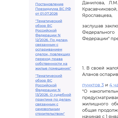
Данилова, Л.М
Постановление
Президиума ВС РФ
Красавчиковой, 
от 01.07.2026
Ярославцева,
"Тематический
обзор ВС
заслушав заклю
Российской
Федерального 
Федерации N
Федерации" пре
12/2026. По делам,
связанным с
оспариванием
сделок, повлекших
переход права
собственности на
1. В своей жал
жилые помещения"
Аланов оспарив
"Тематический
обзор ВС
пунктов 3
и
4 ч
Российской
Федерации N
"О накопитель
13/2026. О судебной
предусматрив
практике по делам,
жилищного об
связанным с
самовольным
общая продолжи
строительством"
начиная с 1 ян