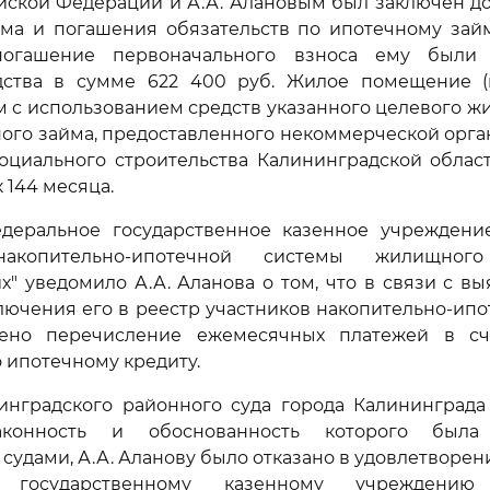
йской Федерации и А.А. Алановым был заключен до
ма и погашения обязательств по ипотечному займ
погашение первоначального взноса ему были 
ства в сумме 622 400 руб. Жилое помещение (
 с использованием средств указанного целевого ж
ного займа, предоставленного некоммерческой орг
циального строительства Калининградской област
к 144 месяца.
едеральное государственное казенное учреждени
накопительно-ипотечной системы жилищного
" уведомило А.А. Аланова о том, что в связи с в
ючения его в реестр участников накопительно-ип
ено перечисление ежемесячных платежей в сч
о ипотечному кредиту.
нградского районного суда города Калининграда 
аконность и обоснованность которого была
удами, А.А. Аланову было отказано в удовлетворен
у государственному казенному учреждению 