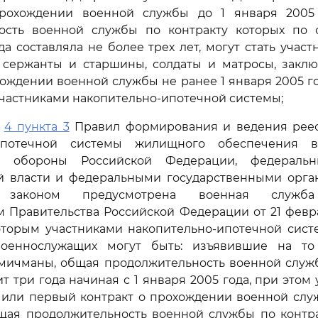
прохождении военной службы до 1 января 2005
ость военной службы по контракту которых по 
да составляла не более трех лет, могут стать участ
; сержанты и старшины, солдаты и матросы, закл
хождении военной службы не ранее 1 января 2005 г
участниками накопительно-ипотечной системы;
и
4 пункта 3
Правил формирования и ведения реес
-ипотечной системы жилищного обеспечения в
м обороны Российской Федерации, федераль
й власти и федеральными государственными орган
 законом предусмотрена военная служба
 Правительства Российской Федерации от 21 февр
 которым участниками накопительно-ипотечной сис
военнослужащих могут быть: изъявившие на то
мичманы, общая продолжительность военной служб
т три года начиная с 1 января 2005 года, при этом
чили первый контракт о прохождении военной служ
бщая продолжительность военной службы по контра