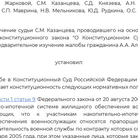
. Жарковой, С.М. Казанцева, С.Д. Князева, А.Н. 
С.П. Маврина, Н.В. Мельникова, Ю.Д. Рудкина, О.С. 
чение судьи С.М. Казанцева, проводившего на осно
конституционного закона "О Конституционном С
дварительное изучение жалобы гражданина А.А. Ал
установил:
обе в Конституционный Суд Российской Федерации
ает конституционность следующих нормативных по
асти 1 статьи 9
Федерального закона от 20 августа 20
но-ипотечной системе жилищного обеспечения во
ающих, что к участникам накопительно-ипот
еспечения военнослужащих относятся прапорщи
тельность военной службы по контракту которых со
варя 2005 года, при этом указанные лица, которые з