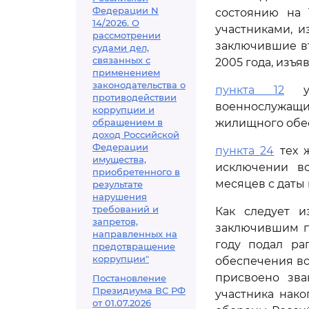
Федерации N
состоянию на 
14/2026. О
участниками, и
рассмотрении
заключившие в
судами дел,
связанных с
2005 года, изъя
применением
законодательства о
пункта 12
ук
противодействии
военнослужащ
коррупции и
обращением в
жилищного обе
доход Российской
Федерации
пункта 24
тех ж
имущества,
исключении во
приобретенного в
месяцев с даты
результате
нарушения
требований и
Как следует и
запретов,
заключившим пе
направленных на
году подал ра
предотвращение
коррупции"
обеспечения во
присвоено зва
Постановление
Президиума ВС РФ
участника нако
от 01.07.2026