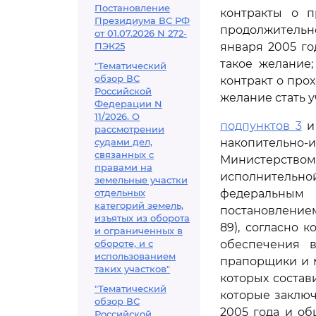
Постановление
контракты о 
Президиума ВС РФ
продолжительн
от 01.07.2026 N 272-
ПЭК25
января 2005 го
такое желание
"Тематический
обзор ВС
контракт о про
Российской
желание стать 
Федерации N
11/2026. О
подпунктов 3
рассмотрении
судами дел,
накопительно
связанных с
Министерство
правами на
исполнительно
земельные участки
отдельных
федеральным
категорий земель,
постановлением
изъятых из оборота
89), согласно
и ограниченных в
обороте, и с
обеспечения 
использованием
прапорщики и 
таких участков"
которых состави
"Тематический
которые заклю
обзор ВС
2005 года и о
Российской