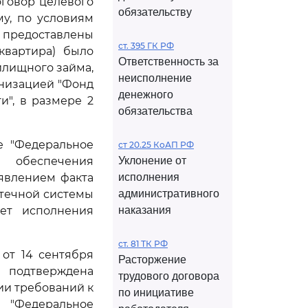
говор целевого
обязательству
у, по условиям
предоставлены
ст. 395 ГК РФ
квартира) было
Ответственность за
илищного займа,
неисполнение
анизацией "Фонд
денежного
и", в размере 2
обязательства
е "Федеральное
ст 20.25 КоАП РФ
 обеспечения
Уклонение от
ыявлением факта
исполнения
отечной системы
административного
ет исполнения
наказания
ст. 81 ТК РФ
от 14 сентября
Расторжение
 подтверждена
трудового договора
ии требований к
по инициативе
"Федеральное