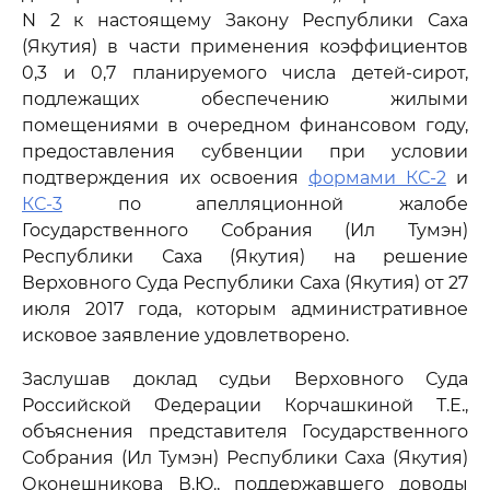
N 2 к настоящему Закону Республики Саха
(Якутия) в части применения коэффициентов
0,3 и 0,7 планируемого числа детей-сирот,
подлежащих обеспечению жилыми
помещениями в очередном финансовом году,
предоставления субвенции при условии
подтверждения их освоения
формами КС-2
и
КС-3
по апелляционной жалобе
Государственного Собрания (Ил Тумэн)
Республики Саха (Якутия) на решение
Верховного Суда Республики Саха (Якутия) от 27
июля 2017 года, которым административное
исковое заявление удовлетворено.
Заслушав доклад судьи Верховного Суда
Российской Федерации Корчашкиной Т.Е.,
объяснения представителя Государственного
Собрания (Ил Тумэн) Республики Саха (Якутия)
Оконешникова В.Ю., поддержавшего доводы