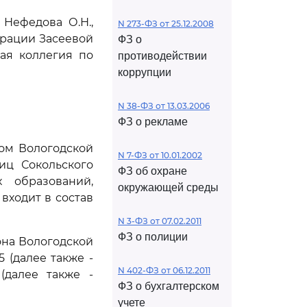
Нефедова О.Н.,
N 273-ФЗ от 25.12.2008
рации Засеевой
ФЗ о
ная коллегия по
противодействии
коррупции
N 38-ФЗ от 13.03.2006
ФЗ о рекламе
ом Вологодской
N 7-ФЗ от 10.01.2002
иц Сокольского
ФЗ об охране
 образований,
окружающей среды
входит в состав
N 3-ФЗ от 07.02.2011
ФЗ о полиции
она Вологодской
5 (далее также -
N 402-ФЗ от 06.12.2011
(далее также -
ФЗ о бухгалтерском
учете