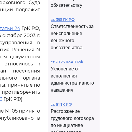
ерховного Суда
обязательству
анции подлежит
ст. 395 ГК РФ
Ответственность за
статьи 24
ГрК РФ,
неисполнение
 октября 2003 г.
денежного
оуправления в
обязательства
нятия Решения N
тся документом
ст 20.25 КоАП РФ
, относилось к
Уклонение от
лан поселения
исполнения
льного органа
административного
ты, принятые по
наказания
противоречить
3
ГрК РФ).
ст. 81 ТК РФ
е N 105 принято
Расторжение
публиковано в
трудового договора
по инициативе