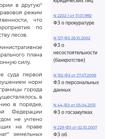
юридических лиц
ории в другую"
 правовой режим
N 2202-1 от 17.01.1992
венности, что
ФЗ о прокуратуре
ероприятия по
тву лесов.
N 127-ФЗ 26.10.2002
ФЗ о
министративное
несостоятельности
рального плана
(банкротстве)
онную силу.
ие суда первой
N 152-ФЗ от 27.07.2006
арушением норм
ФЗ о персональных
 границы города
данных
уществлялось, в
нию в порядке,
N 44-ФЗ от 05.04.2013
кой Федерации
ФЗ о госзакупках
удом не учтено
ащих на праве
N 229-ФЗ от 02.10.2007
нат" земельных
ФЗ об