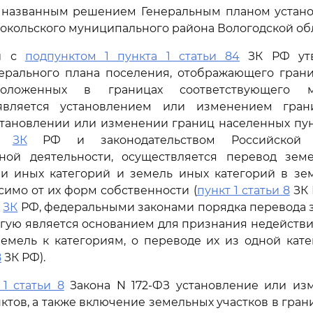
названным решением Генеральным планом устан
Сокольского муниципального района Вологодской об
ии с
подпунктом 1 пункта 1 статьи 84
ЗК РФ утв
ерального плана поселения, отображающего гран
положенных в границах соответствующего м
 является установлением или изменением гран
становлении или изменении границ населенных пун
ом
ЗК
РФ и законодательством Российской
ьной деятельности, осуществляется перевод зем
ли иных категорий и земель иных категорий в зе
симо от их форм собственности (
пункт 1 статьи 8
ЗК 
о
ЗК
РФ, федеральными законами порядка перевода 
угую является основанием для признания недейств
емель к категориям, о переводе их из одной кат
8
ЗК РФ).
 1 статьи 8
Закона N 172-ФЗ установление или из
ктов, а также включение земельных участков в гра