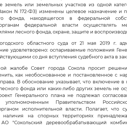
е земель или земельных участков из одной катег
 Закон N 172-ФЗ) изменены целевое назначение и
го фонда, находящегося в федеральной собст
 органам федеральной власти осуществлять м
лями лесного фонда, охране, защите и воспроизводс
годского областного суда от 21 мая 2019 г. ад
ение удовлетворено: оспариваемые положения Гене
йствующими со дня вступления судебного акта в зак
ой жалобе Совет города Сокола просит решен
енить, как необоснованное и постановленное с н
права. В обоснование указывает, что включение в
лесного фонда или каких-либо других земель не ос
роект Генерального плана не подлежал согласова
м уполномоченным Правительством Российс
рганом исполнительной власти. Полагает, что с
во наличия на спорных территориях принадлеж
 АО "Сокольский деревообрабатывающий комби