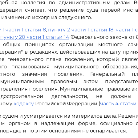
дебная коллегия по административным делам В
дерации считает, что решение суда первой инст
 изменения исходя из следующего.
 1 части 1 статьи 8
,
пункту 2 части 1 статьи 18
,
части 1 
,
пункту 20 части 1 статьи 14
Федерального закона от 6
 общих принципах организации местного сам
ерации" в редакциях, действовавших на дату при
ние генерального плана поселения, который являе
ого планирования муниципального образования
тного значения поселения. Генеральный п
 муниципальным правовым актом представите
правления поселения. Муниципальные правовые ак
достроительной деятельности, не должны 
ьному
кодексу
Российской Федерации (
часть 4 статьи 
о судом и усматривается из материалов дела, Решени
ым органом в надлежащей форме, официально о
порядке и по этим основаниям не оспаривается.