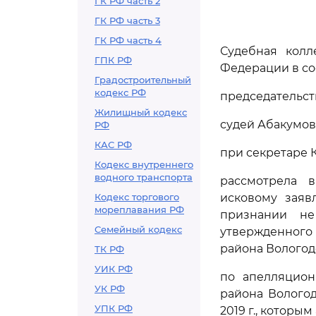
ГК РФ часть 2
ГК РФ часть 3
ГК РФ часть 4
Судебная колл
ГПК РФ
Федерации в со
Градостроительный
кодекс РФ
председательст
Жилищный кодекс
судей Абакумово
РФ
КАС РФ
при секретаре 
Кодекс внутреннего
водного транспорта
рассмотрела 
Кодекс торгового
исковому заяв
мореплавания РФ
признании не
Семейный кодекс
утвержденного
района Вологодск
ТК РФ
УИК РФ
по апелляцион
УК РФ
района Вологод
УПК РФ
2019 г., котор