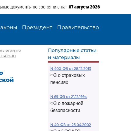
льные документы по состоянию на:
07 августа 2026
Законы
Президент
Правительство
Популярные статьи
ллегии по
АПА19-10
и материалы
N 400-ФЗ от 28.12.2013
о
ФЗ о страховых
ской
пенсиях
N 69-ФЗ от 21.12.1994
ФЗ о пожарной
безопасности
N 40-ФЗ от 25.04.2002