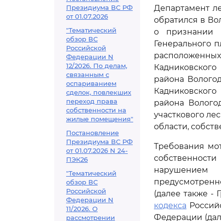
Президиума ВС РФ
Департамент ле
от 01.07.2026
обратился в Во
"Тематический
о признании 
обзор ВС
Генерального п
Российской
расположенных 
Федерации N
12/2026. По делам,
Кадниковского
связанным с
района Вологод
оспариванием
Кадниковского
сделок, повлекших
переход права
района Вологод
собственности на
участкового ле
жилые помещения"
области, собст
Постановление
Президиума ВС РФ
Требования мо
от 01.07.2026 N 24-
собственност
ПЭК26
нарушением 
"Тематический
предусмотрен
обзор ВС
Российской
(далее также -
Федерации N
кодекса
Российс
11/2026. О
Федерации (дал
рассмотрении