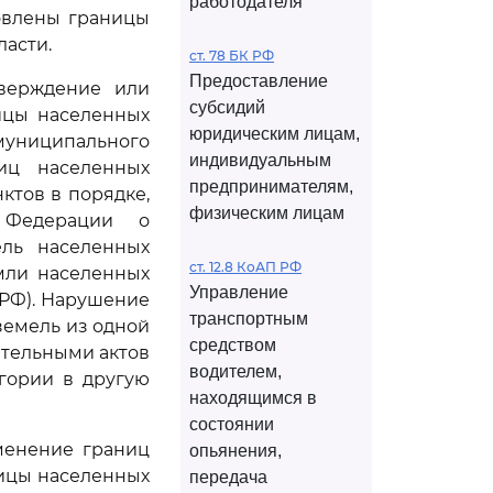
работодателя
овлены границы
ласти.
ст. 78 БК РФ
Предоставление
ерждение или
субсидий
ицы населенных
юридическим лицам,
униципального
индивидуальным
иц населенных
предпринимателям,
ктов в порядке,
физическим лицам
 Федерации о
ель населенных
ст. 12.8 КоАП РФ
мли населенных
Управление
РФ). Нарушение
транспортным
земель из одной
средством
ительными актов
водителем,
егории в другую
находящимся в
состоянии
менение границ
опьянения,
ницы населенных
передача