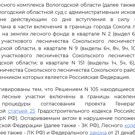
сного комплекса Вологодской области (далее также
логодский областной суд с административным иск
не действующим со дня вступления в силу с
лана в части включения в границы города Сокола л
на землях лесного фонда: в квартале N 2 (выдел 6
 участкового лесничества Сокольского лесничест
ской области, в квартале N 9 (выделы 6ч, 8ч, 9ч, 1
 участкового лесничества Сокольского лесничест
ской области; в квартале N 151 (выделы 1ч, 5ч, 6)
сничества Сокольского лесничества Сокольского рай
венником которых является Российская Федерация.
тивированы тем, что Решением N 105 находящиеся
и лесные участки включены в границы населен
процедуры согласования проекта Генерал
ной
статьей 25
Градостроительного кодекса Россий
 ГрК РФ). Оспариваемым актом в нарушение полож
кой Федерации (далее также - ЗК РФ), Лесного
код
ее также - ЛК РФ) и Федерального
закона
от 21 декаб