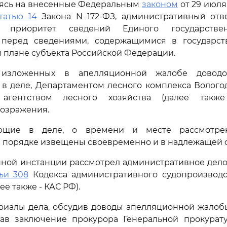
аясь на внесенные Федеральным
законом
от 29 июля 
татью 14
Закона N 172-ФЗ, административный отв
 приоритет сведений Единого государствен
перед сведениями, содержащимися в государс
м плане субъекта Российской Федерации.
 изложенных в апелляционной жалобе доводо
в деле, Департаментом лесного комплекса Волого
агентством лесного хозяйства (далее также
озражения.
ующие в деле, о времени и месте рассмотр
 порядке извещены своевременно и в надлежащей 
ной инстанции рассмотрел административное дело
тьи 308
Кодекса административного судопроизводс
е также - КАС РФ).
риалы дела, обсудив доводы апелляционной жалоб
шав заключение прокурора Генеральной прокурат