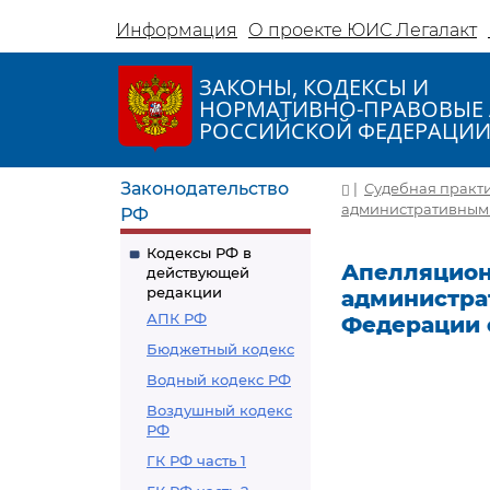
Информация
О проекте ЮИС Легалакт
ЗАКОНЫ, КОДЕКСЫ И
НОРМАТИВНО-ПРАВОВЫЕ 
РОССИЙСКОЙ ФЕДЕРАЦИ
Законодательство
|
Судебная практ
административным д
РФ
Кодексы РФ в
Апелляцион
действующей
редакции
администра
АПК РФ
Федерации о
Бюджетный кодекс
Водный кодекс РФ
Воздушный кодекс
РФ
ГК РФ часть 1