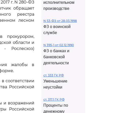
2017 г. N 280-ФЗ
исполнительном
етчик обращает
производстве
ного реестра
твенном лесном
N 53-ФЗ от 28.03.1998
ФЗ о воинской
службе
в прокурором,
дской области и
N 395-1 от 02.12.1990
 - Рослесхоз)
ФЗ о банках и
банковской
деятельности
ения жалобы в
форме.
ст. 333 ГК РФ
 в соответствии
Уменьшение
тва Российской
неустойки
ст. 317.1 ГК РФ
ы и возражений
Проценты по
уры Российской
денежному