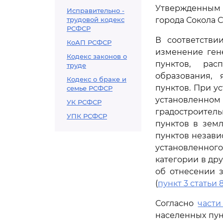
Утвержденным 
Исправительно -
трудовой кодекс
города Сокола 
РСФСР
В соответств
КоАП РСФСР
изменение ген
Кодекс законов о
пунктов, рас
труде
образования,
Кодекс о браке и
пунктов. При у
семье РСФСР
установленн
УК РСФСР
градостроител
УПК РСФСР
пунктов в зем
пунктов незави
установленног
категории в др
об отнесении з
(
пункт 3 статьи 
Согласно
части
населенных пун