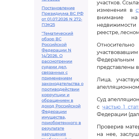
участков. Ссыл
Постановление
изменения в
с
Президиума ВС РФ
внимание на
от 01.07.2026 N 272-
ПЭК25
недвижимости 
реестре, лесно
"Тематический
обзор ВС
Российской
Относительно
Федерации N
участвовавшим 
14/2026. О
Федеральным 
рассмотрении
судами дел,
представлены в
связанных с
применением
Лица, участв
законодательства о
апелляционном
противодействии
коррупции и
Суд апелляцион
обращением в
доход Российской
с
частью 1 ста
Федерации
Федерации (дале
имущества,
приобретенного в
Проверив мате
результате
нарушения
на нее, заслу