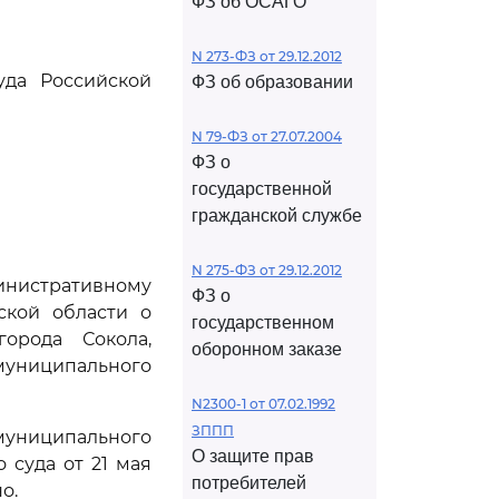
ФЗ об ОСАГО
N 273-ФЗ от 29.12.2012
уда Российской
ФЗ об образовании
N 79-ФЗ от 27.07.2004
ФЗ о
государственной
гражданской службе
N 275-ФЗ от 29.12.2012
нистративному
ФЗ о
ской области о
государственном
орода Сокола,
оборонном заказе
муниципального
N2300-1 от 07.02.1992
ЗППП
муниципального
О защите прав
 суда от 21 мая
потребителей
о.