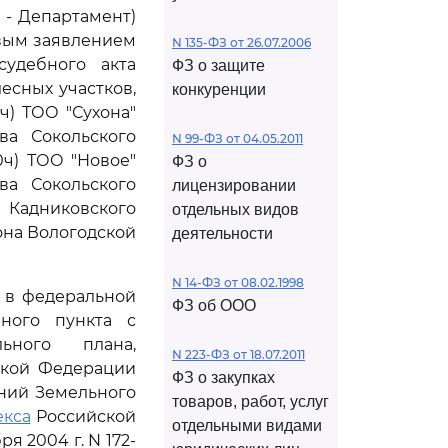
 - Департамент)
овым заявлением
N 135-ФЗ от 26.07.2006
удебного акта
ФЗ о защите
есных участков,
конкуренции
ч) ТОО "Сухона"
ва Сокольского
N 99-ФЗ от 04.05.2011
0ч) ТОО "Новое"
ФЗ о
ва Сокольского
лицензировании
, Кадниковского
отдельных видов
она Вологодской
деятельности
N 14-ФЗ от 08.02.1998
 в федеральной
ФЗ об ООО
ного пункта с
ьного плана,
N 223-ФЗ от 18.07.2011
ской Федерации
ФЗ о закупках
ений Земельного
товаров, работ, услуг
екса
Российской
отдельными видами
ря 2004 г. N 172-