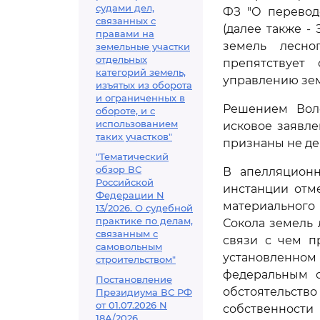
судами дел,
ФЗ "О перевод
связанных с
(далее также -
правами на
земель лесно
земельные участки
отдельных
препятствует
категорий земель,
управлению зем
изъятых из оборота
и ограниченных в
Решением Воло
обороте, и с
использованием
исковое заявл
таких участков"
признаны не де
"Тематический
обзор ВС
В апелляционн
Российской
инстанции отм
Федерации N
материального 
13/2026. О судебной
практике по делам,
Сокола земель 
связанным с
связи с чем п
самовольным
установленно
строительством"
федеральным о
Постановление
обстоятельст
Президиума ВС РФ
от 01.07.2026 N
собственности
18А/2026