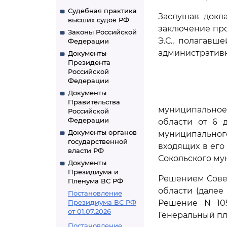
Судебная практика
Заслушав докл
высших судов РФ
заключение пр
Законы Российской
Э.С., полагавш
Федерации
административ
Документы
Президента
Российской
Федерации
Документы
Правительства
муниципальное
Российской
Федерации
области от 6 
Документы органов
муниципально
государственной
входящих в его
власти РФ
Сокольского му
Документы
Президиума и
Решением Совет
Пленума ВС РФ
области (далее 
Постановление
Президиума ВС РФ
Решение N 105
от 01.07.2026
Генеральный пл
Постановление