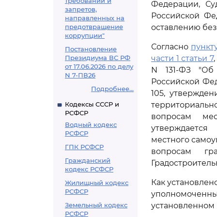
требований и
Федерации, Су
запретов,
Российской Фе
направленных на
предотвращение
оставлению без
коррупции"
Согласно
пункту
Постановление
Президиума ВС РФ
части 1 статьи 7
от 17.06.2026 по делу
N 131-ФЗ "Об
N 7-ПВ26
Российской Фед
Подробнее...
105, утвержде
Кодексы СССР и
территориальн
РСФСР
вопросам мес
Водный кодекс
утверждается
РСФСР
местного самоу
ГПК РСФСР
вопросам гра
Гражданский
Градостроител
кодекс РСФСР
Как установлен
Жилищный кодекс
РСФСР
уполномоченн
Земельный кодекс
установленном 
РСФСР