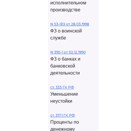
исполнительном
производстве
N 53-ФЗ от 28.03.1998
ФЗ о воинской
службе
N 395-1 от 02.12.1990
ФЗ о банках и
банковской
деятельности
ст. 333 ГК РФ
Уменьшение
неустойки
ст. 317.1 ГК РФ
Проценты по
денежному