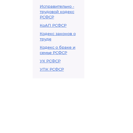
Исправительно -
трудовой кодекс
РСФСР
КоАП РСФСР
Кодекс законов о
труде
Кодекс о браке и
семье РСФСР
УК РСФСР
УПК РСФСР