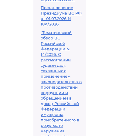
Постановление
Президиума ВС РФ
от 01.07.2026 N
18А/2026
"Тематический
обзор ВС
Российской
Федерации N
14/2026. О
рассмотрении
судами дел,
связанных с
применением
законодательства о
противодействии
коррупции и
обращением в
доход Российской
Федерации
имущества,
приобретенного в
результате
нарушения