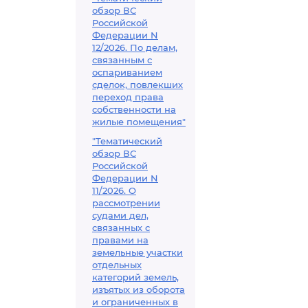
обзор ВС
Российской
Федерации N
12/2026. По делам,
связанным с
оспариванием
сделок, повлекших
переход права
собственности на
жилые помещения"
"Тематический
обзор ВС
Российской
Федерации N
11/2026. О
рассмотрении
судами дел,
связанных с
правами на
земельные участки
отдельных
категорий земель,
изъятых из оборота
и ограниченных в