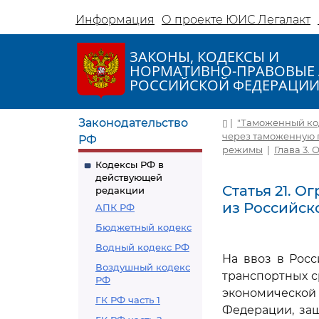
Информация
О проекте ЮИС Легалакт
ЗАКОНЫ, КОДЕКСЫ И
НОРМАТИВНО-ПРАВОВЫЕ 
РОССИЙСКОЙ ФЕДЕРАЦИ
Законодательство
|
"Таможенный коде
через таможенную 
РФ
режимы
|
Глава 3.
Кодексы РФ в
действующей
Статья 21. 
редакции
из Российск
АПК РФ
Бюджетный кодекс
Водный кодекс РФ
На ввоз в Рос
Воздушный кодекс
транспортных с
РФ
экономической
ГК РФ часть 1
Федерации, за