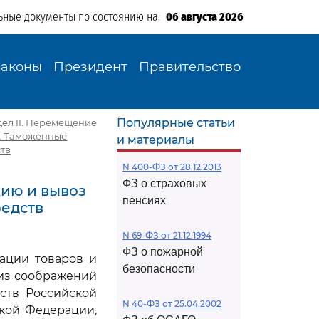
ьные документы по состоянию на:
06 августа 2026
Законы
Президент
Правительство
Популярные статьи
дел II. Перемещение
в. Таможенные
и материалы
тв
N 400-ФЗ от 28.12.2013
ФЗ о страховых
цию и вывоз
пенсиях
редств
N 69-ФЗ от 21.12.1994
ФЗ о пожарной
ации товаров и
безопасности
 из соображений
ств Российской
N 40-ФЗ от 25.04.2002
кой Федерации,