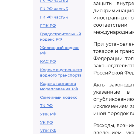
ГК РФ часть 2
защиты внутре
ГК РФ часть 3
дискриминацио
ГК РФ часть 4
иностранных го
соответстви
ГПК РФ
международным
Градостроительный
кодекс РФ
При установле
Жилищный кодекс
товаров и тран
РФ
Федерации тол
КАС РФ
законодатель
Кодекс внутреннего
Российской Фе
водного транспорта
Кодекс торгового
Акты законода
мореплавания РФ
указанные в 
Семейный кодекс
опубликованию
ТК РФ
исключением з
иной порядок вс
УИК РФ
УК РФ
Расходы, возни
УПК РФ
введением ука