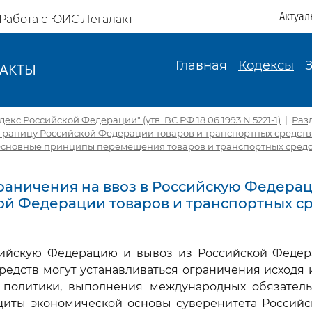
Актуал
Работа с ЮИС Легалакт
Главная
Кодексы
АКТЫ
И
кс Российской Федерации" (утв. ВС РФ 18.06.1993 N 5221-1)
|
Раз
границу Российской Федерации товаров и транспортных средст
 Основные принципы перемещения товаров и транспортных средс
Ограничения на ввоз в Российскую Федера
ой Федерации товаров и транспортных с
сийскую Федерацию и вывоз из Российской Федер
редств могут устанавливаться ограничения исходя
 политики, выполнения международных обязатель
щиты экономической основы суверенитета Российс