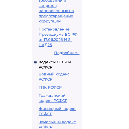
требований и
запретов,
направленных на
предотвращение
коррупции"
Постановление
Президиума ВС РФ
от 17.06.2026 N 5-
НАД26
Подробнее...
Кодексы СССР и
РСФСР
Водный кодекс
РСФСР
ГПК РСФСР
Гражданский
кодекс РСФСР
Жилищный кодекс
РСФСР
Земельный кодекс
РСФСР