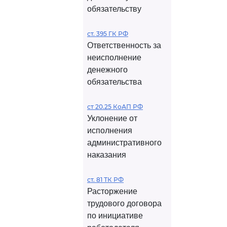
обязательству
ст. 395 ГК РФ
Ответственность за
неисполнение
денежного
обязательства
ст 20.25 КоАП РФ
Уклонение от
исполнения
административного
наказания
ст. 81 ТК РФ
Расторжение
трудового договора
по инициативе