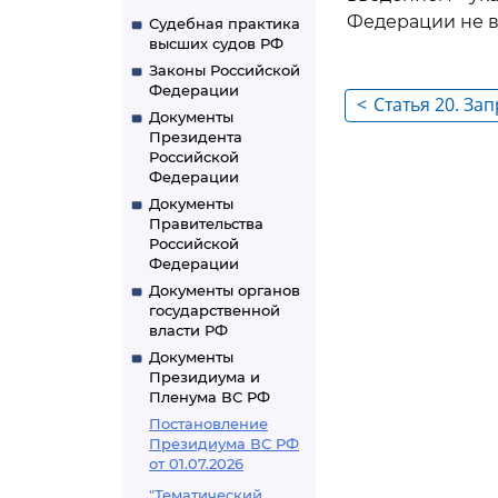
Федерации не 
Судебная практика
высших судов РФ
Законы Российской
Федерации
<
Статья 20. За
Документы
Российскую Ф
Президента
Российской
Российской Ф
Федерации
транспортных
Документы
Правительства
Российской
Федерации
Документы органов
государственной
власти РФ
Документы
Президиума и
Пленума ВС РФ
Постановление
Президиума ВС РФ
от 01.07.2026
"Тематический