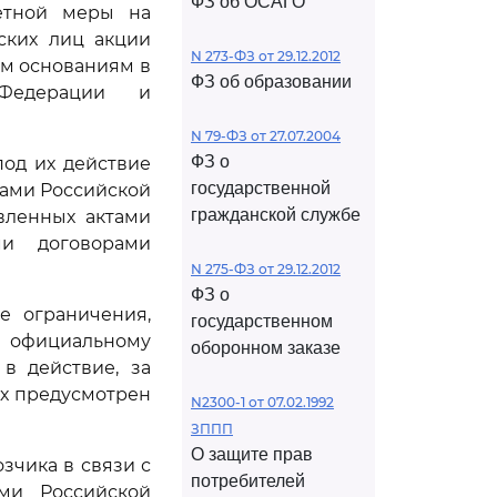
ФЗ об ОСАГО
ветной меры на
ских лиц акции
N 273-ФЗ от 29.12.2012
ым основаниям в
ФЗ об образовании
 Федерации и
N 79-ФЗ от 27.07.2004
ФЗ о
од их действие
государственной
нами Российской
гражданской службе
вленных актами
ми договорами
N 275-ФЗ от 29.12.2012
ФЗ о
е ограничения,
государственном
 официальному
оборонном заказе
в действие, за
х предусмотрен
N2300-1 от 07.02.1992
ЗППП
О защите прав
зчика в связи с
потребителей
ами Российской