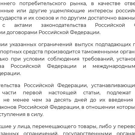
ннего потребительского рынка, в качестве от
нные или другие ущемляющие интересы россий
сударств и их союзов и по другим достаточно важн
и с актами законодательства Российской
и договорами Российской Федерации.
нии указанных ограничений выпуск подпадающих п
спортных средств производится таможенными орга
ько при условии соблюдения требований, устано
ства Российской Федерации и международны
дерации.
тельства Российской Федерации, устанавливающи
части первой настоящей статьи, подлежат
 не менее чем за десять дней до их введения 
аконов Российской Федерации, в отношении которы
тупления в силу.
кшие у лица, перемещающего товары, либо у перево
занных ограничений, государственными орган