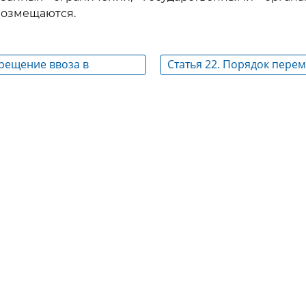
возмещаются.
прещение ввоза в
Статья 22. Порядок пере
едерацию и вывоза из
товаров и транспортных 
едерации товаров и
таможенную границу Рос
 средств
Федерации