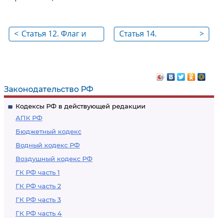
<
Статья 12. Флаг и
Статья 14.
>
опознавательный
Предоставление
знак таможенных
служебных и
органов Российской
бытовых
Федерации
помещений,
Законодательство РФ
оборудования и
Кодексы РФ в действующей редакции
средств связи
АПК РФ
таможенным
Бюджетный кодекс
органам
Водный кодекс РФ
Российской
Воздушный кодекс РФ
Федерации
ГК РФ часть 1
ГК РФ часть 2
ГК РФ часть 3
ГК РФ часть 4