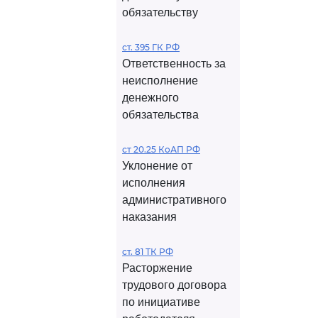
обязательству
ст. 395 ГК РФ
Ответственность за
неисполнение
денежного
обязательства
ст 20.25 КоАП РФ
Уклонение от
исполнения
административного
наказания
ст. 81 ТК РФ
Расторжение
трудового договора
по инициативе