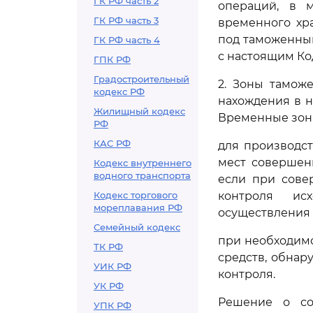
ГК РФ часть 2
операций, в м
ГК РФ часть 3
временного хр
под таможенным
ГК РФ часть 4
с настоящим Ко
ГПК РФ
Градостроительный
2. Зоны тамож
кодекс РФ
нахождения в 
Жилищный кодекс
Временные зоны
РФ
КАС РФ
для производс
мест соверше
Кодекс внутреннего
водного транспорта
если при сове
Кодекс торгового
контроля ис
мореплавания РФ
осуществления
Семейный кодекс
при необходимо
ТК РФ
средств, обна
УИК РФ
контроля.
УК РФ
Решение о со
УПК РФ