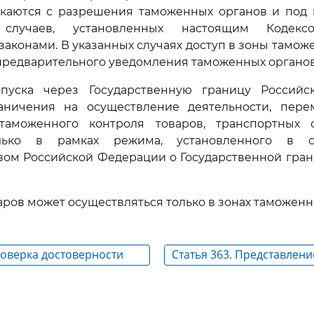
скаются с разрешения таможенных органов и под и
 случаев, установленных настоящим Коде
аконами. В указанных случаях доступ в зоны тамож
предварительного уведомления таможенных органов
пуска через Государственную границу Россий
аничения на осуществление деятельности, пер
таможенного контроля товаров, транспортных 
лько в рамках режима, установленного в с
вом Российской Федерации о Государственной гра
аров может осуществляться только в зонах таможенн
роверка достоверности
Статья 363. Представлен
е выпуска товаров и (или)
и сведений, необходимых
 средств
таможенного контроля