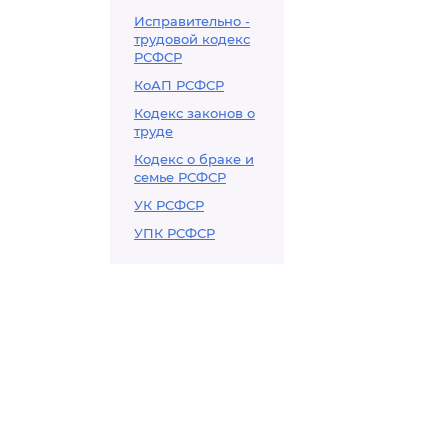
Исправительно -
трудовой кодекс
РСФСР
КоАП РСФСР
Кодекс законов о
труде
Кодекс о браке и
семье РСФСР
УК РСФСР
УПК РСФСР