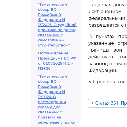
"Тематический
пределах допу
обзор ВС
исключением
Российской
федеральными з
Федерации N
13/2026. О судебной
разрешается с 
практике по делам,
связанным с
В пунктах про
самовольным
указанные огр
строительством"
границы зон 
Постановление
действуют то
Президиума ВС РФ
от 01.07.2026 N 24-
законодательст
ПЭК26
Федерации.
"Тематический
обзор ВС
5. Проверка тов
Российской
Федерации N
11/2026. О
рассмотрении
<
Статья 361. П
судами дел,
сведений посл
связанных с
транспортных
правами на
земельные участки