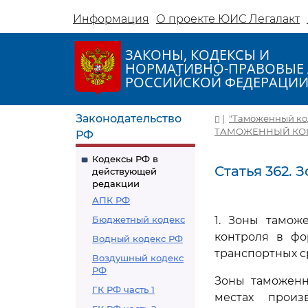
Информация
О проекте ЮИС Легалакт
ЗАКОНЫ, КОДЕКСЫ И
НОРМАТИВНО-ПРАВОВЫЕ 
РОССИЙСКОЙ ФЕДЕРАЦИ
Законодательство
|
"Таможенный коде
ТАМОЖЕННЫЙ КО
РФ
Кодексы РФ в
Статья 362.
действующей
редакции
АПК РФ
Бюджетный кодекс
1. Зоны тамож
контроля в фо
Водный кодекс РФ
транспортных с
Воздушный кодекс
РФ
Зоны таможенн
ГК РФ часть 1
местах произ