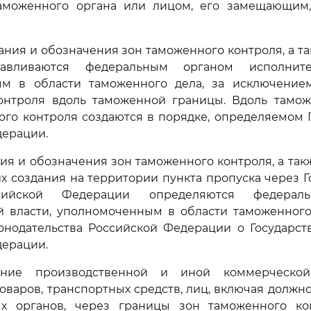
аможенного органа или лицом, его замещающим
дания и обозначения зон таможенного контроля, а т
вливаются федеральным органом исполните
м в области таможенного дела, за исключение
онтроля вдоль таможенной границы. Вдоль тамо
ого контроля создаются в порядке, определяемом 
дерации.
ия и обозначения зон таможенного контроля, а так
их создания на территории пункта пропуска через 
сийской Федерации определяются федерал
й власти, уполномоченным в области таможенного 
онодательства Российской Федерации о Государст
дерации.
ение производственной и иной коммерческой 
варов, транспортных средств, лиц, включая должн
ых органов, через границы зон таможенного к