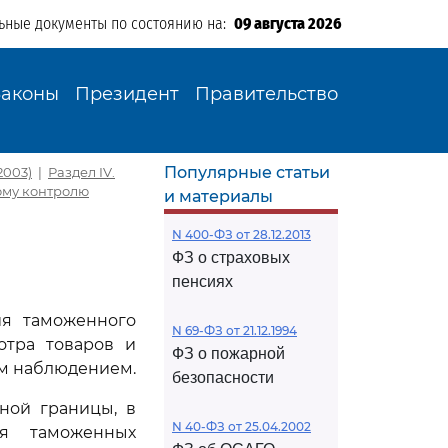
ьные документы по состоянию на:
09 августа 2026
Законы
Президент
Правительство
Популярные статьи
2003)
|
Раздел IV.
ому контролю
и материалы
N 400-ФЗ от 28.12.2013
ФЗ о страховых
пенсиях
ия таможенного
N 69-ФЗ от 21.12.1994
отра товаров и
ФЗ о пожарной
ым наблюдением.
безопасности
ной границы, в
N 40-ФЗ от 25.04.2002
ия таможенных