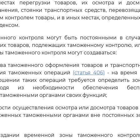
естах перегрузки товаров, их осмотра и досм
анения, стоянки транспортных средств, перевозящ
 контролем товары, и в иных местах, определенных
дексом.
енного контроля могут быть постоянными в случа
них товаров, подлежащих таможенному контролю, и
 таможенного контроля могут создаваться:
тва таможенного оформления товаров и транспортн
ния таможенных операций
(статья 406)
- на время 
ршении таких операций требуется определить зо
ходя из необходимости обеспечения беспре
 таможенными органами своих функций;
сти осуществления осмотра или досмотра товаров
руженных таможенными органами вне постоянных з
здании временной зоны таможенного контрол