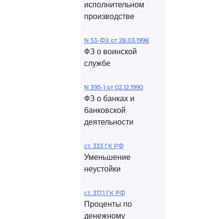
исполнительном
производстве
N 53-ФЗ от 28.03.1998
ФЗ о воинской
службе
N 395-1 от 02.12.1990
ФЗ о банках и
банковской
деятельности
ст. 333 ГК РФ
Уменьшение
неустойки
ст. 317.1 ГК РФ
Проценты по
денежному