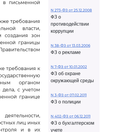
, в письменной
N 273-ФЗ от 25.12.2008
ФЗ о
акже требования
противодействии
льной власти,
коррупции
м создания зон
женной границы
N 38-ФЗ от 13.03.2006
Правительством
ФЗ о рекламе
N 7-ФЗ от 10.01.2002
же требования к
ФЗ об охране
Государственную
окружающей среды
ьным органом
дела, с учетом
N 3-ФЗ от 07.02.2011
венной границе
ФЗ о полиции
деятельности,
N 402-ФЗ от 06.12.2011
остных лиц иных
ФЗ о бухгалтерском
онтроля и в их
учете