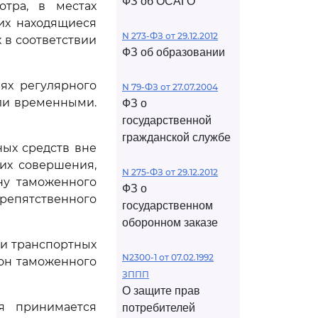
ФЗ об ОСАГО
отра, в местах
их находящиеся
N 273-ФЗ от 29.12.2012
 в соответствии
ФЗ об образовании
ях регулярного
N 79-ФЗ от 27.07.2004
ли временными.
ФЗ о
государственной
гражданской службе
ых средств вне
их совершения,
N 275-ФЗ от 29.12.2012
ну таможенного
ФЗ о
пятственного
государственном
оборонном заказе
 и транспортных
N2300-1 от 07.02.1992
он таможенного
ЗППП
О защите прав
я принимается
потребителей