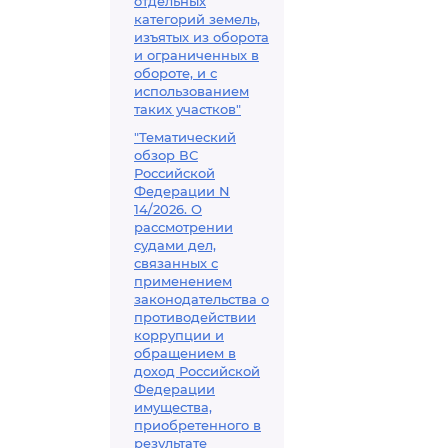
отдельных
категорий земель,
изъятых из оборота
и ограниченных в
обороте, и с
использованием
таких участков"
"Тематический
обзор ВС
Российской
Федерации N
14/2026. О
рассмотрении
судами дел,
связанных с
применением
законодательства о
противодействии
коррупции и
обращением в
доход Российской
Федерации
имущества,
приобретенного в
результате