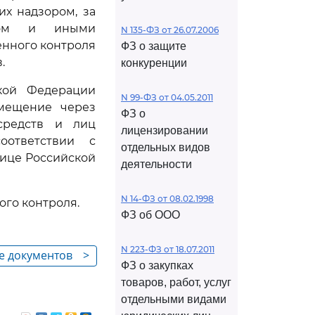
х надзором, за
ксом и иными
N 135-ФЗ от 26.07.2006
енного контроля
ФЗ о защите
.
конкуренции
ской Федерации
N 99-ФЗ от 04.05.2011
емещение через
ФЗ о
средств и лиц
лицензировании
оответствии с
отдельных видов
нице Российской
деятельности
N 14-ФЗ от 08.02.1998
ого контроля.
ФЗ об ООО
N 223-ФЗ от 18.07.2011
ие документов
>
ФЗ о закупках
 для
товаров, работ, услуг
отдельными видами