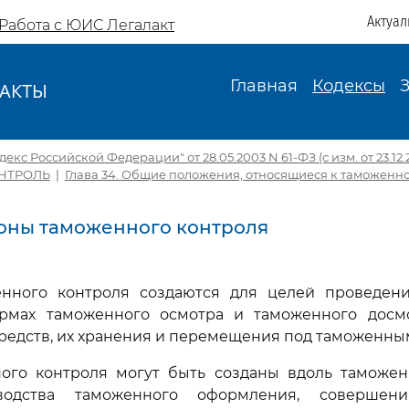
Актуал
Работа с ЮИС Легалакт
Главная
Кодексы
АКТЫ
И
кс Российской Федерации" от 28.05.2003 N 61-ФЗ (с изм. от 23.12.
НТРОЛЬ
|
Глава 34. Общие положения, относящиеся к таможенн
 Зоны таможенного контроля
енного контроля создаются для целей проведен
рмах таможенного осмотра и таможенного досм
редств, их хранения и перемещения под таможенн
ого контроля могут быть созданы вдоль таможен
водства таможенного оформления, совершен