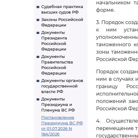
начальником т
Судебная практика
форме.
высших судов РФ
Законы Российской
3. Порядок соз
Федерации
к ним устана
Документы
уполномоченны
Президента
Российской
таможенного к
Федерации
зоны таможенн
Документы
Российской Фе
Правительства
Российской
Порядок создан
Федерации
ним в случаях 
Документы органов
государственной
границу Рос
власти РФ
исполнительно
Документы
положений зак
Президиума и
Российской Фе
Пленума ВС РФ
Постановление
4. Осуществл
Президиума ВС РФ
перемещение то
от 01.07.2026 N
18А/2026
государственн