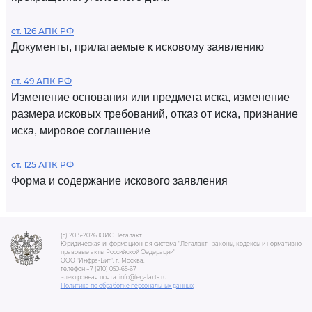
ст. 126 АПК РФ
Документы, прилагаемые к исковому заявлению
ст. 49 АПК РФ
Изменение основания или предмета иска, изменение
размера исковых требований, отказ от иска, признание
иска, мировое соглашение
ст. 125 АПК РФ
Форма и содержание искового заявления
(c) 2015-2026 ЮИС Легалакт
Юридическая информационная система "Легалакт - законы, кодексы и нормативно-
правовые акты Российской Федерации"
ООО "Инфра-Бит", г. Москва.
телефон +7 (910) 050-65-67
электронная почта: info@legalacts.ru
Политика по обработке персональных данных