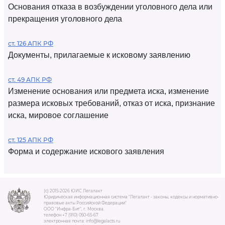
Основания отказа в возбуждении уголовного дела или
прекращения уголовного дела
ст. 126 АПК РФ
Документы, прилагаемые к исковому заявлению
ст. 49 АПК РФ
Изменение основания или предмета иска, изменение
размера исковых требований, отказ от иска, признание
иска, мировое соглашение
ст. 125 АПК РФ
Форма и содержание искового заявления
(c) 2015-2026 ЮИС Легалакт
Юридическая информационная система "Легалакт - законы, кодексы и нормативно-
правовые акты Российской Федерации"
ООО "Инфра-Бит", г. Москва.
телефон +7 (910) 050-65-67
электронная почта: info@legalacts.ru