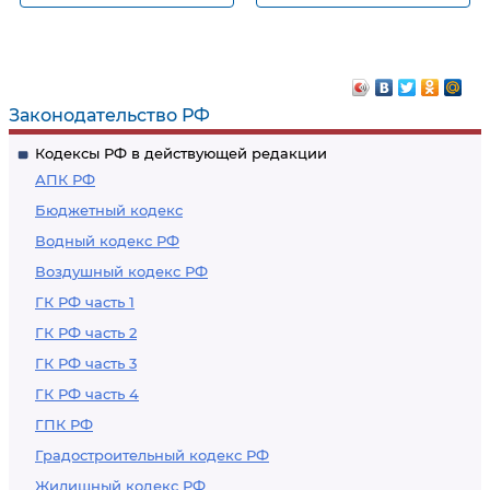
использования за
Возникновение и
пределами
прекращение
таможенной
обязанности по
территории Союза
уплате ввозных
Законодательство РФ
временно
таможенных
Кодексы РФ в действующей редакции
вывезенных
пошлин, налогов,
АПК РФ
транспортных
специальных,
Бюджетный кодекс
средств
антидемпинговых,
Водный кодекс РФ
международной
компенсационных
Воздушный кодекс РФ
перевозки
пошлин в
отношении
ГК РФ часть 1
временно
ГК РФ часть 2
ввозимых
ГК РФ часть 3
(временно
ГК РФ часть 4
ввезенных)
ГПК РФ
транспортных
Градостроительный кодекс РФ
средств
Жилищный кодекс РФ