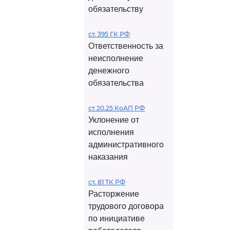
обязательству
ст. 395 ГК РФ
Ответственность за
неисполнение
денежного
обязательства
ст 20.25 КоАП РФ
Уклонение от
исполнения
административного
наказания
ст. 81 ТК РФ
Расторжение
трудового договора
по инициативе