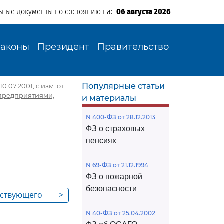
ьные документы по состоянию на:
06 августа 2026
Законы
Президент
Правительство
Популярные статьи
0.07.2001, с изм. от
 предприятиями,
и материалы
N 400-ФЗ от 28.12.2013
ФЗ о страховых
пенсиях
N 69-ФЗ от 21.12.1994
ФЗ о пожарной
безопасности
етствующего
>
о органа
N 40-ФЗ от 25.04.2002
,