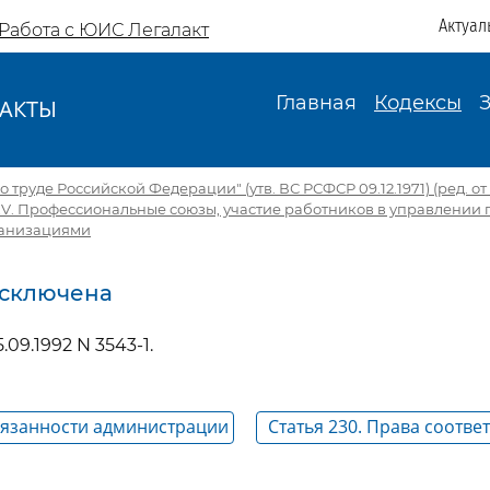
Актуал
Работа с ЮИС Легалакт
Главная
Кодексы
АКТЫ
И
 труде Российской Федерации" (утв. ВС РСФСР 09.12.1971) (ред. от 1
XV. Профессиональные союзы, участие работников в управлении
ганизациями
 Исключена
5.09.1992 N 3543-1.
Обязанности администрации
Статья 230. Права соотв
условий, обеспечивающих
выборного профсоюзног
тников в управлении
предприятия, учреждения