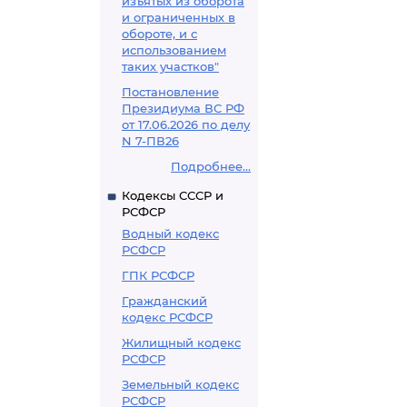
изъятых из оборота
и ограниченных в
обороте, и с
использованием
таких участков"
Постановление
Президиума ВС РФ
от 17.06.2026 по делу
N 7-ПВ26
Подробнее...
Кодексы СССР и
РСФСР
Водный кодекс
РСФСР
ГПК РСФСР
Гражданский
кодекс РСФСР
Жилищный кодекс
РСФСР
Земельный кодекс
РСФСР