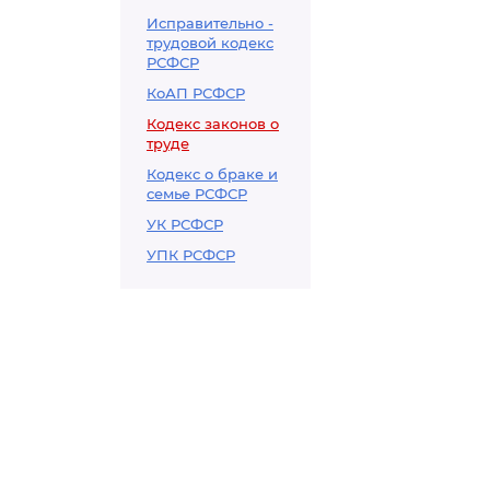
Исправительно -
трудовой кодекс
РСФСР
КоАП РСФСР
Кодекс законов о
труде
Кодекс о браке и
семье РСФСР
УК РСФСР
УПК РСФСР