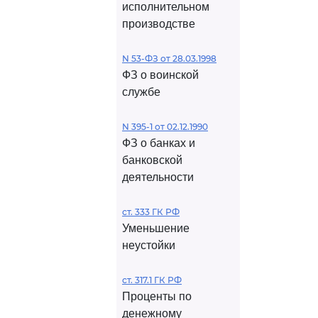
исполнительном
производстве
N 53-ФЗ от 28.03.1998
ФЗ о воинской
службе
N 395-1 от 02.12.1990
ФЗ о банках и
банковской
деятельности
ст. 333 ГК РФ
Уменьшение
неустойки
ст. 317.1 ГК РФ
Проценты по
денежному