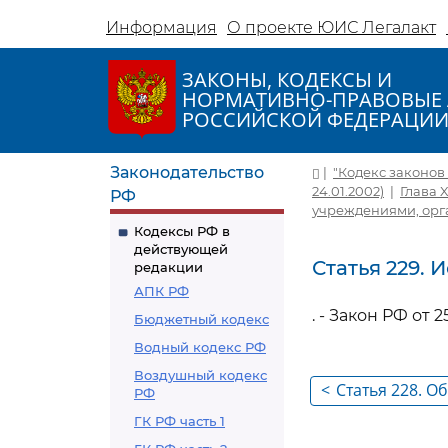
Информация
О проекте ЮИС Легалакт
ЗАКОНЫ, КОДЕКСЫ И
НОРМАТИВНО-ПРАВОВЫЕ 
РОССИЙСКОЙ ФЕДЕРАЦИ
Законодательство
|
"Кодекс законов о
24.01.2002)
|
Глава 
РФ
учреждениями, ор
Кодексы РФ в
действующей
Статья 229.
редакции
АПК РФ
. - Закон РФ от 2
Бюджетный кодекс
Водный кодекс РФ
Воздушный кодекс
<
Статья 228. 
РФ
по созданию 
ГК РФ часть 1
участие рабо