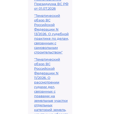
Президиума ВС РФ
от 01.07.2026
"Тематический
обзор ВС
Российской
Федерации N
13/2026. О судебной
практике по делам,
связанным с
самовольным
строительством"
"Тематический
обзор ВС
Российской
Федерации N
11/2026. О
рассмотрении
судами дел,
связанных с
правами на
земельные участки
отдельных
категорий земель,