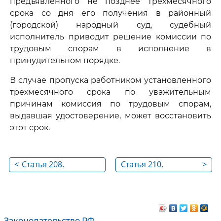
предъявленного не позднее трехмесячного
срока со дня его получения в районный
(городской) народный суд, судебный
исполнитель приводит решение комиссии по
трудовым спорам в исполнение в
принудительном порядке.
В случае пропуска работником установленного
трехмесячного срока по уважительным
причинам комиссия по трудовым спорам,
выдавшая удостоверение, может восстановить
этот срок.
<
Статья 208.
Статья 210.
>
Перенесение
Трудовые споры,
рассмотрения
рассматриваемые в
трудового спора в
районных
районный
(городских)
Законодательство РФ