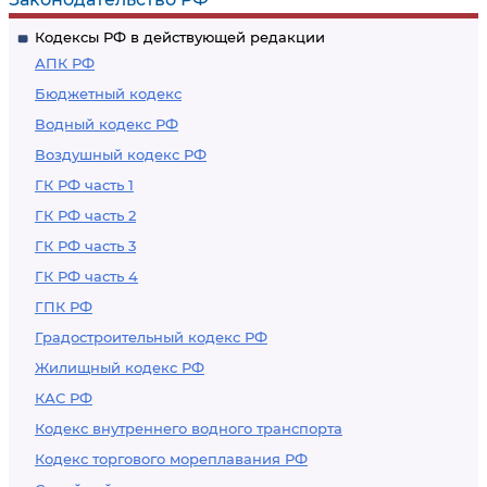
(городской)
народных судах
Кодексы РФ в действующей редакции
народный суд и
АПК РФ
обжалование
Бюджетный кодекс
решения комиссии
Водный кодекс РФ
по трудовым спорам
Воздушный кодекс РФ
ГК РФ часть 1
ГК РФ часть 2
ГК РФ часть 3
ГК РФ часть 4
ГПК РФ
Градостроительный кодекс РФ
Жилищный кодекс РФ
КАС РФ
Кодекс внутреннего водного транспорта
Кодекс торгового мореплавания РФ