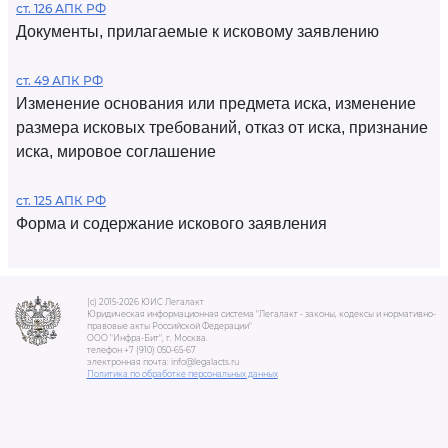
ст. 126 АПК РФ
Документы, прилагаемые к исковому заявлению
ст. 49 АПК РФ
Изменение основания или предмета иска, изменение
размера исковых требований, отказ от иска, признание
иска, мировое соглашение
ст. 125 АПК РФ
Форма и содержание искового заявления
(c) 2015-2026 ЮИС Легалакт
Юридическая информационная система "Легалакт - законы, кодексы и нормативно-
правовые акты Российской Федерации"
ООО "Инфра-Бит", г. Москва.
телефон +7 (910) 050-65-67
электронная почта: info@legalacts.ru
Политика по обработке персональных данных