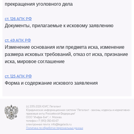
прекращения уголовного дела
ст. 126 АПК РФ
Документы, прилагаемые к исковому заявлению
ст. 49 АПК РФ
Изменение основания или предмета иска, изменение
размера исковых требований, отказ от иска, признание
иска, мировое соглашение
ст. 125 АПК РФ
Форма и содержание искового заявления
(c) 2015-2026 ЮИС Легалакт
Юридическая информационная система "Легалакт - законы, кодексы и нормативно-
правовые акты Российской Федерации"
ООО "Инфра-Бит", г. Москва.
телефон +7 (910) 050-65-67
электронная почта: info@legalacts.ru
Политика по обработке персональных данных