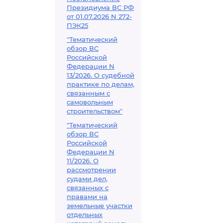
Президиума ВС РФ
от 01.07.2026 N 272-
ПЭК25
"Тематический
обзор ВС
Российской
Федерации N
13/2026. О судебной
практике по делам,
связанным с
самовольным
строительством"
"Тематический
обзор ВС
Российской
Федерации N
11/2026. О
рассмотрении
судами дел,
связанных с
правами на
земельные участки
отдельных