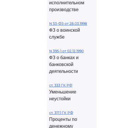
исполнительном
производстве
N 53-ФЗ от 28.03.1998
ФЗ о воинской
службе
N 395-1 от 02.12.1990
ФЗ о банках и
банковской
деятельности
ст. 333 ГК РФ
Уменьшение
неустойки
ст. 317.1 ГК РФ
Проценты по
денежному