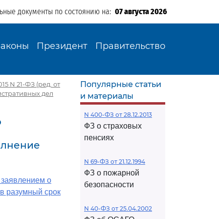
льные документы по состоянию на:
07 августа 2026
Законы
Президент
Правительство
Популярные статьи
5 N 21-ФЗ (ред. от
истративных дел
и материалы
N 400-ФЗ от 28.12.2013
о
ФЗ о страховых
пенсиях
олнение
N 69-ФЗ от 21.12.1994
ФЗ о пожарной
 заявлением о
безопасности
в разумный срок
N 40-ФЗ от 25.04.2002