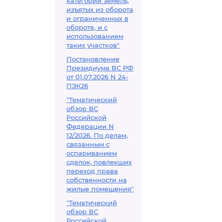
категорий земель,
изъятых из оборота
и ограниченных в
обороте, и с
использованием
таких участков"
Постановление
Президиума ВС РФ
от 01.07.2026 N 24-
ПЭК26
"Тематический
обзор ВС
Российской
Федерации N
12/2026. По делам,
связанным с
оспариванием
сделок, повлекших
переход права
собственности на
жилые помещения"
"Тематический
обзор ВС
Российской