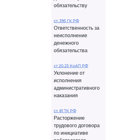
обязательству
ст. 395 ГК РФ
Ответственность за
неисполнение
денежного
обязательства
ст 20.25 КоАП РФ
Уклонение от
исполнения
административного
наказания
ст. 81 ТК РФ
Расторжение
трудового договора
по инициативе