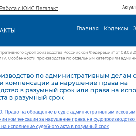
Актуа
Работа с ЮИС Легалакт
Главная
Кодексы
АКТЫ
И
тративного судопроизводства Российской Федерации" от 08.03.201
л IV. Особенности производства по отдельным категориям админ
роизводство по административным делам 
и компенсации за нарушение права на
дство в разумный срок или права на исп
кта в разумный срок
0. Право на обращение в суд с административным исковым
ии компенсации за нарушение права на судопроизводство 
 на исполнение судебного акта в разумный срок