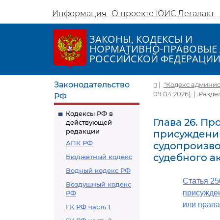
Информация
О проекте ЮИС Легалакт
ЗАКОНЫ, КОДЕКСЫ И
НОРМАТИВНО-ПРАВОВЫЕ 
РОССИЙСКОЙ ФЕДЕРАЦИ
Законодательство
|
"Кодекс админис
09.04.2026)
|
Разде
РФ
Кодексы РФ в
Глава 26. П
действующей
редакции
присуждени
АПК РФ
судопроизво
судебного а
Бюджетный кодекс
Водный кодекс РФ
Статья 25
Воздушный кодекс
присужден
РФ
или права
ГК РФ часть 1