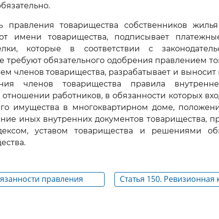
обязательно.
ль правления товарищества собственников жилья
от имени товарищества, подписывает платежн
лки, которые в соответствии с законодатель
е требуют обязательного одобрения правлением т
м членов товарищества, разрабатывает и выносит
ния членов товарищества правила внутренне
 отношении работников, в обязанности которых вх
го имущества в многоквартирном доме, положени
ение иных внутренних документов товарищества, 
дексом, уставом товарищества и решениями об
ества.
бязанности правления
Статья 150. Ревизионная
 собственников жилья
(ревизор) товарищества 
жилья