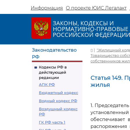
Информация
О проекте ЮИС Легалакт
ЗАКОНЫ, КОДЕКСЫ И
НОРМАТИВНО-ПРАВОВЫЕ 
РОССИЙСКОЙ ФЕДЕРАЦИ
Законодательство
|
"Жилищный кодекс
Товарищество собс
РФ
собственников жил
Кодексы РФ в
действующей
Статья 149.
редакции
жилья
АПК РФ
Бюджетный кодекс
Водный кодекс РФ
1. Председател
Воздушный кодекс
установленный
РФ
обеспечивает 
ГК РФ часть 1
распоряжения 