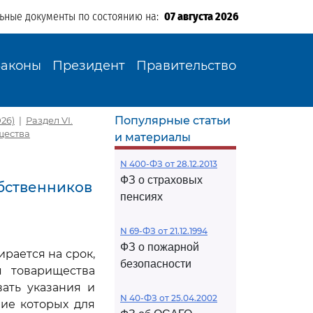
льные документы по состоянию на:
07 августа 2026
Законы
Президент
Правительство
Популярные статьи
26)
|
Раздел VI.
щества
и материалы
N 400-ФЗ от 28.12.2013
ФЗ о страховых
обственников
пенсиях
N 69-ФЗ от 21.12.1994
ФЗ о пожарной
рается на срок,
безопасности
я товарищества
ать указания и
N 40-ФЗ от 25.04.2002
ие которых для