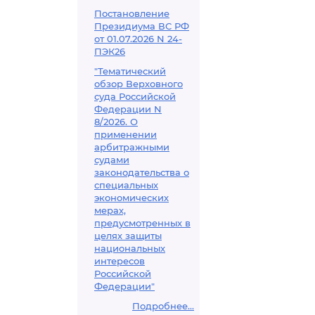
Постановление
Президиума ВС РФ
от 01.07.2026 N 24-
ПЭК26
"Тематический
обзор Верховного
суда Российской
Федерации N
8/2026. О
применении
арбитражными
судами
законодательства о
специальных
экономических
мерах,
предусмотренных в
целях защиты
национальных
интересов
Российской
Федерации"
Подробнее...