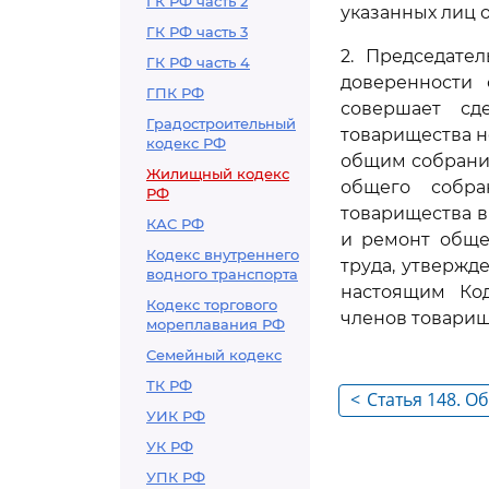
ГК РФ часть 2
указанных лиц 
ГК РФ часть 3
2. Председате
ГК РФ часть 4
доверенности 
ГПК РФ
совершает сде
Градостроительный
товарищества н
кодекс РФ
общим собрание
Жилищный кодекс
общего собра
РФ
товарищества в
КАС РФ
и ремонт обще
Кодекс внутреннего
труда, утвержд
водного транспорта
настоящим Ко
Кодекс торгового
членов товарищ
мореплавания РФ
Семейный кодекс
ТК РФ
<
Статья 148. О
УИК РФ
товарищества
УК РФ
УПК РФ