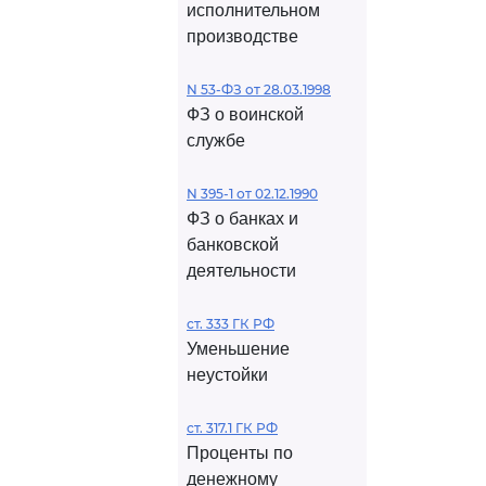
исполнительном
производстве
N 53-ФЗ от 28.03.1998
ФЗ о воинской
службе
N 395-1 от 02.12.1990
ФЗ о банках и
банковской
деятельности
ст. 333 ГК РФ
Уменьшение
неустойки
ст. 317.1 ГК РФ
Проценты по
денежному