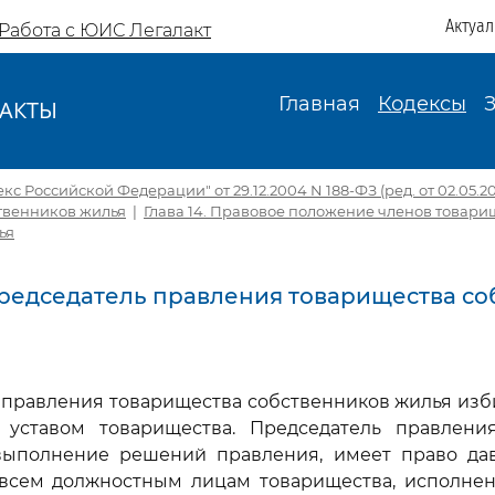
Актуа
Работа с ЮИС Легалакт
Главная
Кодексы
АКТЫ
И
 Российской Федерации" от 29.12.2004 N 188-ФЗ (ред. от 02.05.20
твенников жилья
|
Глава 14. Правовое положение членов товари
ья
 Председатель правления товарищества с
ь правления товарищества собственников жилья изби
 уставом товарищества. Председатель правлени
выполнение решений правления, имеет право дав
всем должностным лицам товарищества, исполнен