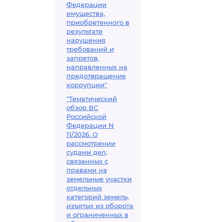
Федерации
имущества,
приобретенного в
результате
нарушения
требований и
запретов,
направленных на
предотвращение
коррупции"
"Тематический
обзор ВС
Российской
Федерации N
11/2026. О
рассмотрении
судами дел,
связанных с
правами на
земельные участки
отдельных
категорий земель,
изъятых из оборота
и ограниченных в