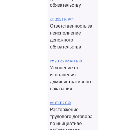
обязательству
ст. 395 ГК РФ
Ответственность за
неисполнение
денежного
обязательства
ст 20.25 КоАП РФ
Уклонение от
исполнения
административного
наказания
ст. 81 ТК РФ
Расторжение
трудового договора
по инициативе