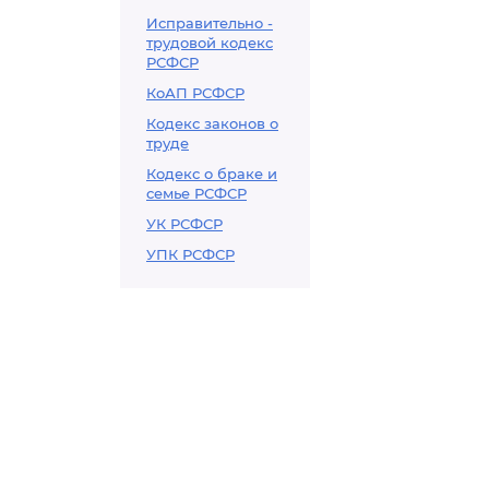
Исправительно -
трудовой кодекс
РСФСР
КоАП РСФСР
Кодекс законов о
труде
Кодекс о браке и
семье РСФСР
УК РСФСР
УПК РСФСР