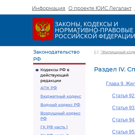
Информация
О проекте ЮИС Легалакт
ЗАКОНЫ, КОДЕКСЫ И
НОРМАТИВНО-ПРАВОВЫЕ 
РОССИЙСКОЙ ФЕДЕРАЦИ
Законодательство
|
"Жилищный кодекс
РФ
Раздел IV.
Кодексы РФ в
действующей
редакции
Глава 9. Жи
АПК РФ
Статья 9
Бюджетный кодекс
Водный кодекс РФ
Статья 9
Воздушный кодекс
РФ
Статья 9
ГК РФ часть 1
Статья 9