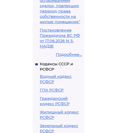
оспариванием
сделок, повлекших
переход права
собственности на
жилые помещения"
Постановление
Президиума ВС РФ
от 17.06.2026 N 5-
НАД26
Подробнее...
Кодексы СССР и
РСФСР
Водный кодекс
РСФСР
ГПК РСФСР
Гражданский
кодекс РСФСР
Жилищный кодекс
РСФСР
Земельный кодекс
РСФСР