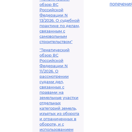
попечени
обзор ВС
Российской
Федерации N
13/2026. О судебной
практике по делам,
связанным с
самовольным
строительством"
"Тематический
обзор ВС
Российской
Федерации N
11/2026. О
рассмотрении
судами дел,
связанных с
правами на
земельные участки
отдельных
категорий земель,
изъятых из оборота
и ограниченных в
обороте, и с
использованием