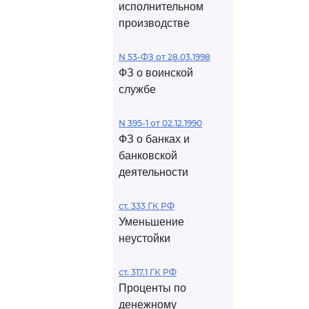
исполнительном
производстве
N 53-ФЗ от 28.03.1998
ФЗ о воинской
службе
N 395-1 от 02.12.1990
ФЗ о банках и
банковской
деятельности
ст. 333 ГК РФ
Уменьшение
неустойки
ст. 317.1 ГК РФ
Проценты по
денежному