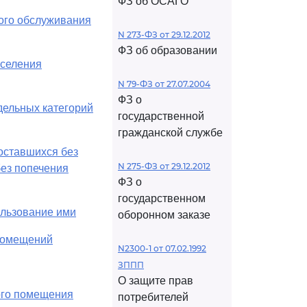
ФЗ об ОСАГО
ого обслуживания
N 273-ФЗ от 29.12.2012
ФЗ об образовании
оселения
N 79-ФЗ от 27.07.2004
ФЗ о
дельных категорий
государственной
гражданской службе
 оставшихся без
N 275-ФЗ от 29.12.2012
без попечения
ФЗ о
государственном
ользование ими
оборонном заказе
помещений
N2300-1 от 07.02.1992
ЗППП
О защите прав
ого помещения
потребителей