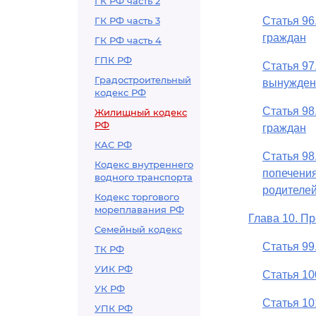
ГК РФ часть 2
ГК РФ часть 3
Статья 96
граждан
ГК РФ часть 4
ГПК РФ
Статья 9
Градостроительный
вынужден
кодекс РФ
Статья 98
Жилищный кодекс
РФ
граждан
КАС РФ
Статья 98
Кодекс внутреннего
попечения
водного транспорта
родителе
Кодекс торгового
мореплавания РФ
Глава 10. П
Семейный кодекс
Статья 9
ТК РФ
УИК РФ
Статья 10
УК РФ
Статья 10
УПК РФ