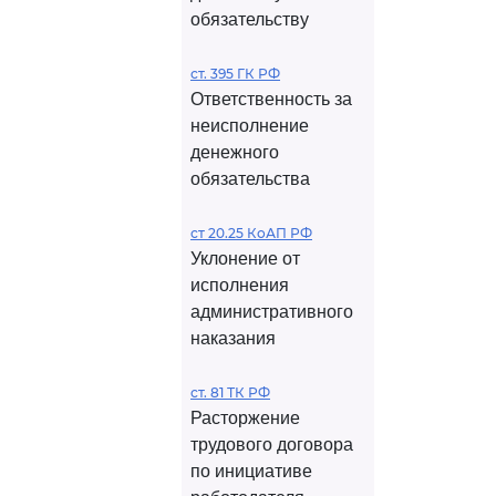
обязательству
ст. 395 ГК РФ
Ответственность за
неисполнение
денежного
обязательства
ст 20.25 КоАП РФ
Уклонение от
исполнения
административного
наказания
ст. 81 ТК РФ
Расторжение
трудового договора
по инициативе