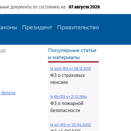
льные документы по состоянию на:
07 августа 2026
Законы
Президент
Правительство
Популярные статьи
26)
и материалы
N 400-ФЗ от 28.12.2013
ФЗ о страховых
пенсиях
о фонда
N 69-ФЗ от 21.12.1994
ФЗ о пожарной
безопасности
N 40-ФЗ от 25.04.2002