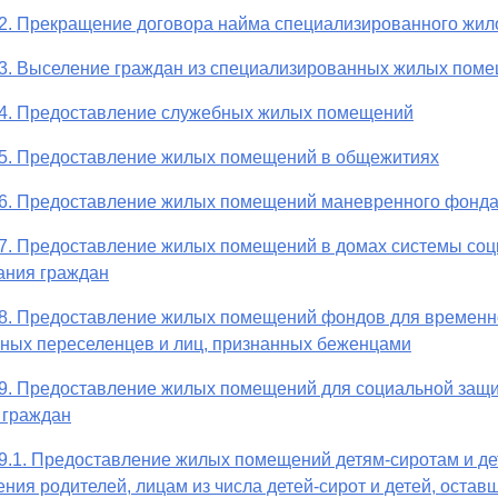
02. Прекращение договора найма специализированного жи
03. Выселение граждан из специализированных жилых пом
04. Предоставление служебных жилых помещений
05. Предоставление жилых помещений в общежитиях
06. Предоставление жилых помещений маневренного фонд
7. Предоставление жилых помещений в домах системы соц
ания граждан
08. Предоставление жилых помещений фондов для временн
ных переселенцев и лиц, признанных беженцами
09. Предоставление жилых помещений для социальной защ
 граждан
9.1. Предоставление жилых помещений детям-сиротам и д
ения родителей, лицам из числа детей-сирот и детей, остав