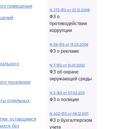
лого помещения
N 273-ФЗ от 25.12.2008
ФЗ о
ещений
противодействии
коррупции
N 38-ФЗ от 13.03.2006
ФЗ о рекламе
а
иального
N 7-ФЗ от 10.01.2002
ФЗ об охране
окружающей среды
ого поселения
N 3-ФЗ от 07.02.2011
ФЗ о полиции
иты отдельных
N 402-ФЗ от 06.12.2011
етям, оставшимся
ФЗ о бухгалтерском
шихся без
учете