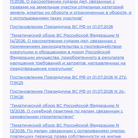
11/2026. О рассмотрении судами дел, связанных с
правами на земельные участки отдельных категорий
земель, изъятых из оборота и ограниченных в обороте, и
с использованием таких участков"
Постановление Президиума ВС РФ от 01.07.2026
"Тематический обзор ВС Российской Федерации N
14/2026. О рассмотрении судами дел, связанных с
применением законодательства о противодействии
коррупции и обращением в доход Российской
Федерации имущества, приобретенного в результате
нарушения требований и запретов, направленных на
предотвращение коррупции"
Постановление Президиума ВС РФ от 01.07.2026 N 272-
ПЭК25
Постановление Президиума ВС РФ от 01.07.2026 N 24-
ПЭК26
"Тематический обзор ВС Российской Федерации N
13/2026. О судебной практике по делам, связанным с
самовольным строительством"
"Тематический обзор ВС Российской Федерации N
12/2026. По делам, связанным с оспариванием сделок,
повлекших переход права собственности на жилые