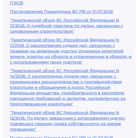
ПЭК25
Постановление Президиума ВС РФ от 01.07.2026
"Тематический обзор ВС Российской Федерации N
13/2026. О судебной практике по делам, связанным с
самовольным строительством"
"Тематический обзор ВС Российской Федерации N
11/2026. О рассмотрении судами дел, связанных с
правами на земельные участки отдельных категорий
земель, изъятых из оборота и ограниченных в обороте, и
с использованием таких участков"
"Тематический обзор ВС Российской Федерации N
14/2026. О рассмотрении судами дел, связанных с
применением законодательства о противодействии
коррупции и обращением в доход Российской
Федерации имущества, приобретенного в результате
нарушения требований и запретов, направленных на
предотвращение коррупции"
"Тематический обзор ВС Российской Федерации N
12/2026. По делам, связанным с оспариванием сделок,
повлекших переход права собственности на жилые
помещения"
Постановление Президиума ВС РФ от 01.07.2026