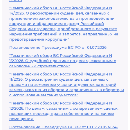
"Тематический обзор ВС Российской Федерации N
14/2026. О рассмотрении судами дел, связанных с
применением законодательства о противодействии
коррупции и обращением в доход Российской
Федерации имущества, приобретенного в результате
нарушения требований и запретов, направленных на
предотвращение коррупции"
Постановление Президиума ВС РФ от 01.07.2026
"Тематический обзор ВС Российской Федерации N
13/2026. О судебной практике по делам, связанным с
самовольным строительством"
"Тематический обзор ВС Российской Федерации N
11/2026. О рассмотрении судами дел, связанных с
правами на земельные участки отдельных категорий
земель, изъятых из оборота и ограниченных в обороте, и
с использованием таких участков"
"Тематический обзор ВС Российской Федерации N
12/2026. По делам, связанным с оспариванием сделок,
повлекших переход права собственности на жилые
помещения"
Постановление Президиума ВС РФ от 01.07.2026 N 24-