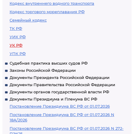
Кодекс внутреннего водного транспорта
Российской
Кодекс торгового мореплавания РФ
Федерации,
Семейный кодекс
выявленных
ТК РФ
объектов
УИК РФ
культурного
наследия,
УК РФ
природных
УПК РФ
комплексов,
Судебная практика высших судов РФ
объектов, взятых
Законы Российской Федерации
под охрану
Документы Президента Российской Федерации
государства, или
Документы Правительства Российской Федерации
культурных
Документы органов государственной власти РФ
Документы Президиума и Пленума ВС РФ
ценностей
Постановление Президиума ВС РФ от 01.07.2026
Постановление Президиума ВС РФ от 01.07.2026 N
18А/2026
Постановление Президиума ВС РФ от 01.07.2026 N 272-
ПЭК25