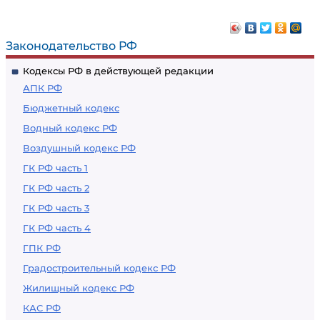
оборот материалов
повреждение
или предметов с
объектов
порнографическими
культурного
Законодательство РФ
изображениями
наследия
Кодексы РФ в действующей редакции
несовершеннолетних
(памятников
АПК РФ
истории и культуры)
Бюджетный кодекс
народов
Водный кодекс РФ
Российской
Воздушный кодекс РФ
Федерации,
включенных в
ГК РФ часть 1
единый
ГК РФ часть 2
государственный
ГК РФ часть 3
реестр объектов
ГК РФ часть 4
культурного
ГПК РФ
наследия
Градостроительный кодекс РФ
(памятников
Жилищный кодекс РФ
истории и культуры)
КАС РФ
народов