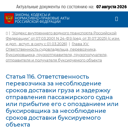
Актуальные документы по состоянию на:
07 августа 2026
ЗАКОНЫ, КОДЕКСЫ И
НОРМАТИВНО-ПРАВОВЫЕ АКТЫ
РОССИЙСКОЙ ФЕДЕРАЦИИ
|
"Кодекс внутреннего водного транспорта Российской
Федерации" от 07.03.2001 N 24-ФЗ (ред. от 31.07.2025) (с изм.
и доп., вступ. в силу с 01.03.2026)
|
Глава XV.
Ответственность судовладельца, перевозчика,
буксировщика, грузоотправителя, грузополучателя,
отправителя и получателя буксируемого объекта
Статья 116. Ответственность
перевозчика за несоблюдение
сроков доставки груза и задержку
отправления пассажирского судна
или прибытие его с опозданием или
буксировщика за несоблюдение
сроков доставки буксируемого
объекта