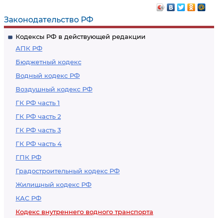
буксировщика за
утрату, недостачу
неподачу
или повреждение
Законодательство РФ
транспортных
(порчу) груза,
Кодексы РФ в действующей редакции
средств,
багажа либо
АПК РФ
грузоотправителя
буксировщика за
Бюджетный кодекс
или отправителя
утрату или
Водный кодекс РФ
буксируемого
повреждение
Воздушный кодекс РФ
объекта за
буксируемого
неиспользование
объекта
ГК РФ часть 1
поданных
ГК РФ часть 2
транспортных
ГК РФ часть 3
средств
ГК РФ часть 4
ГПК РФ
Градостроительный кодекс РФ
Жилищный кодекс РФ
КАС РФ
Кодекс внутреннего водного транспорта