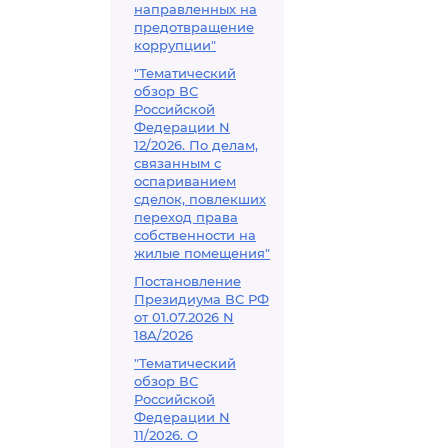
направленных на
предотвращение
коррупции"
"Тематический
обзор ВС
Российской
Федерации N
12/2026. По делам,
связанным с
оспариванием
сделок, повлекших
переход права
собственности на
жилые помещения"
Постановление
Президиума ВС РФ
от 01.07.2026 N
18А/2026
"Тематический
обзор ВС
Российской
Федерации N
11/2026. О