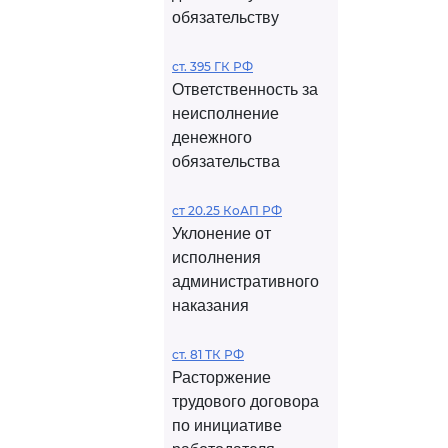
обязательству
ст. 395 ГК РФ
Ответственность за
неисполнение
денежного
обязательства
ст 20.25 КоАП РФ
Уклонение от
исполнения
административного
наказания
ст. 81 ТК РФ
Расторжение
трудового договора
по инициативе