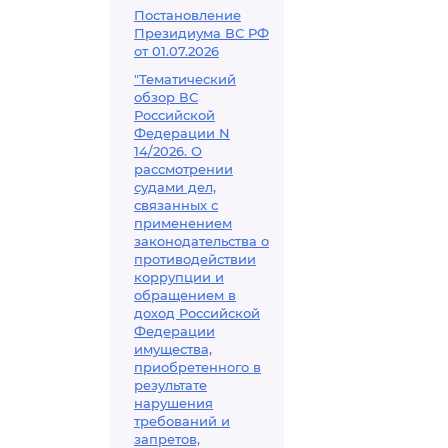
Постановление
Президиума ВС РФ
от 01.07.2026
"Тематический
обзор ВС
Российской
Федерации N
14/2026. О
рассмотрении
судами дел,
связанных с
применением
законодательства о
противодействии
коррупции и
обращением в
доход Российской
Федерации
имущества,
приобретенного в
результате
нарушения
требований и
запретов,