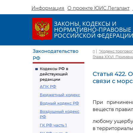
Информация
О проекте ЮИС Легалакт
ЗАКОНЫ, КОДЕКСЫ И
НОРМАТИВНО-ПРАВОВЫЕ 
РОССИЙСКОЙ ФЕДЕРАЦИ
Законодательство
|
"Кодекс торговог
Глава XXVI. Приме
РФ
Кодексы РФ в
Статья 422.
действующей
редакции
связи с мор
АПК РФ
Бюджетный кодекс
При причинен
Водный кодекс РФ
веществ правил
Воздушный кодекс
РФ
любому ущербу,
ГК РФ часть 1
в территориаль