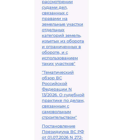
рассмотрении
судами дел,
связанных с
правами на
земельные участки
отдельных
категорий земель,
изъятых из оборота
и ограниченных в
обороте, и с
использованием
таких участков"
"Тематический
обзор ВС
Российской
Федерации N
13/2026. О судебной
практике по делам,
связанным с
самовольным
строительством"
Постановление
Президиума ВС РФ
от 01.07.2026 N 272-