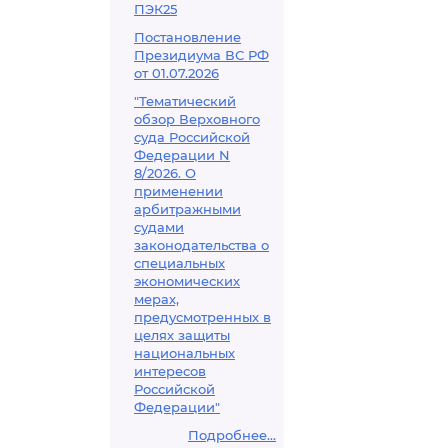
ПЭК25
Постановление
Президиума ВС РФ
от 01.07.2026
"Тематический
обзор Верховного
суда Российской
Федерации N
8/2026. О
применении
арбитражными
судами
законодательства о
специальных
экономических
мерах,
предусмотренных в
целях защиты
национальных
интересов
Российской
Федерации"
Подробнее...