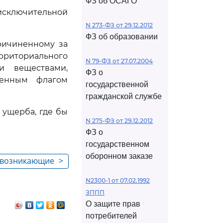
ФЗ об ОСАГО
исключительной
N 273-ФЗ от 29.12.2012
ФЗ об образовании
ричиненному за
рриториального
N 79-ФЗ от 27.07.2004
 веществами,
ФЗ о
венным флагом
государственной
гражданской службе
ущерба, где бы
N 275-ФЗ от 29.12.2012
ФЗ о
государственном
оборонном заказе
, возникающие
>
 загрязнения
N2300-1 от 07.02.1992
ЗППП
О защите прав
потребителей