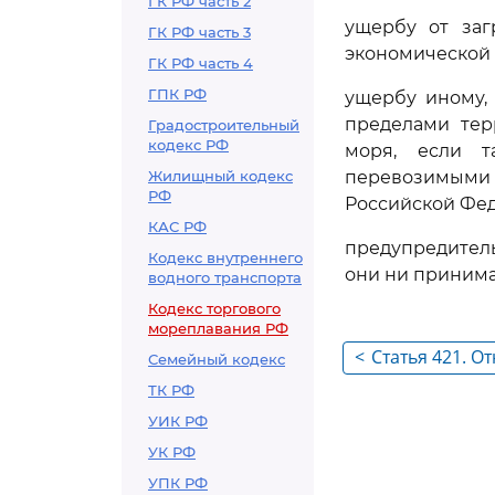
ГК РФ часть 2
ущербу от заг
ГК РФ часть 3
экономической 
ГК РФ часть 4
ГПК РФ
ущербу иному,
пределами тер
Градостроительный
кодекс РФ
моря, если 
Жилищный кодекс
перевозимыми
РФ
Российской Фе
КАС РФ
предупредител
Кодекс внутреннего
они ни принима
водного транспорта
Кодекс торгового
мореплавания РФ
<
Статья 421. 
Семейный кодекс
причинения у
ТК РФ
судов нефтью
УИК РФ
УК РФ
УПК РФ