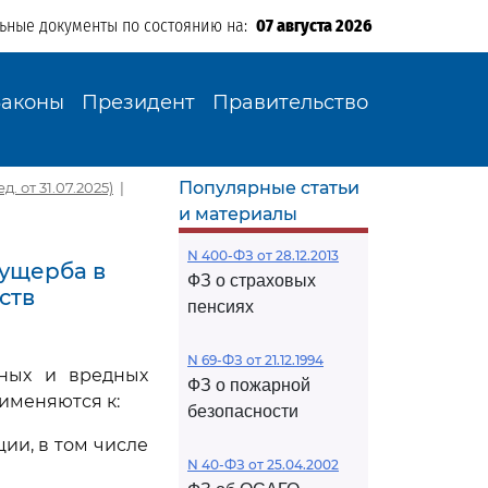
льные документы по состоянию на:
07 августа 2026
Законы
Президент
Правительство
Популярные статьи
 от 31.07.2025)
|
и материалы
N 400-ФЗ от 28.12.2013
 ущерба в
ФЗ о страховых
ств
пенсиях
N 69-ФЗ от 21.12.1994
ных и вредных
ФЗ о пожарной
именяются к:
безопасности
ии, в том числе
N 40-ФЗ от 25.04.2002