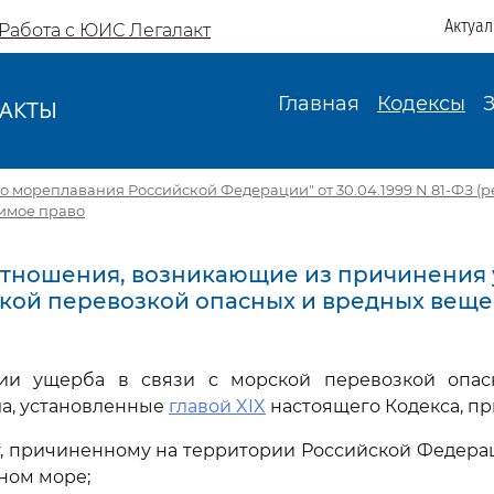
Актуа
Работа с ЮИС Легалакт
Главная
Кодексы
АКТЫ
И
о мореплавания Российской Федерации" от 30.04.1999 N 81-ФЗ (ред.
нимое право
 Отношения, возникающие из причинения
ской перевозкой опасных и вредных веще
ии ущерба в связи с морской перевозкой опас
а, установленные
главой XIX
настоящего Кодекса, пр
 причиненному на территории Российской Федерац
ном море;