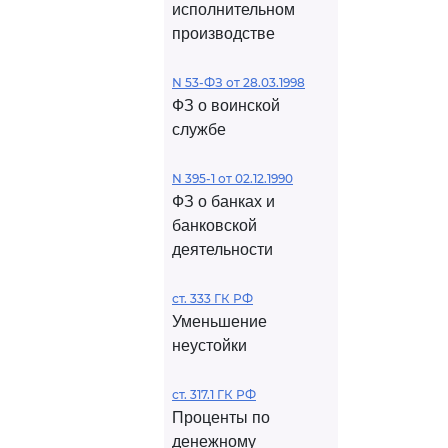
исполнительном
производстве
N 53-ФЗ от 28.03.1998
ФЗ о воинской
службе
N 395-1 от 02.12.1990
ФЗ о банках и
банковской
деятельности
ст. 333 ГК РФ
Уменьшение
неустойки
ст. 317.1 ГК РФ
Проценты по
денежному