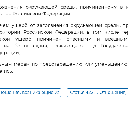
рязнения окружающей среды, причиненному в 
зоне Российской Федерации;
 чем ущерб от загрязнения окружающей среды, п
ритории Российской Федерации, в том числе те
такой ущерб причинен опасными и вредными
 на борту судна, плавающего под Государст
дерации;
ьным мерам по предотвращению или уменьшению 
лись.
Отношения, возникающие из
Статья 422.1. Отношения
щерба от загрязнения с
из причинения ущерба от
бункерным топливом