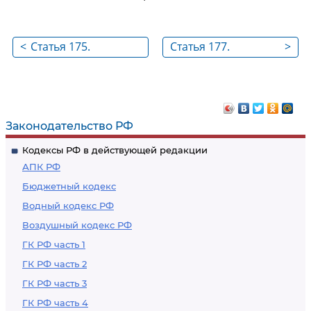
<
Статья 175.
Статья 177.
>
Соглашение об
Определение
освобождении
договора морской
перевозчика от
перевозки
ответственности или
пассажира
Законодательство РФ
уменьшении
Кодексы РФ в действующей редакции
пределов его
АПК РФ
ответственности
Бюджетный кодекс
Водный кодекс РФ
Воздушный кодекс РФ
ГК РФ часть 1
ГК РФ часть 2
ГК РФ часть 3
ГК РФ часть 4