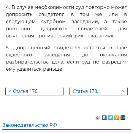
4. В случае необходимости суд повторно может
допросить свидетеля в том же или в
следующем судебном заседании, а также
повторно допросить свидетелей для
выяснения противоречий в их показаниях.
5. Допрошенный свидетель остается в зале
судебного заседания до окончания
разбирательства дела, если суд не разрешит
ему удалиться раньше.
<
Статья 176.
Статья 178.
>
Предупреждение
Использование
свидетеля об
свидетелем
ответственности за
письменных
отказ от дачи
материалов
Законодательство РФ
показаний и за дачу