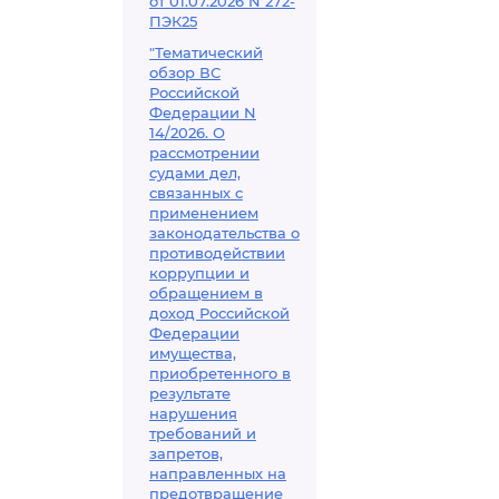
от 01.07.2026 N 272-
ПЭК25
"Тематический
обзор ВС
Российской
Федерации N
14/2026. О
рассмотрении
судами дел,
связанных с
применением
законодательства о
противодействии
коррупции и
обращением в
доход Российской
Федерации
имущества,
приобретенного в
результате
нарушения
требований и
запретов,
направленных на
предотвращение