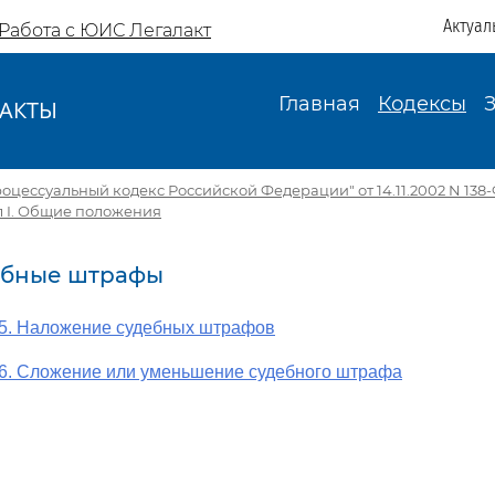
Актуал
Работа с ЮИС Легалакт
Главная
Кодексы
АКТЫ
И
цессуальный кодекс Российской Федерации" от 14.11.2002 N 138-Ф
л I. Общие положения
дебные штрафы
05. Наложение судебных штрафов
06. Сложение или уменьшение судебного штрафа