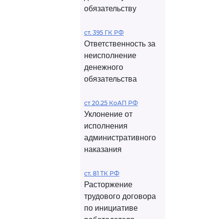
обязательству
ст. 395 ГК РФ
Ответственность за
неисполнение
денежного
обязательства
ст 20.25 КоАП РФ
Уклонение от
исполнения
административного
наказания
ст. 81 ТК РФ
Расторжение
трудового договора
по инициативе