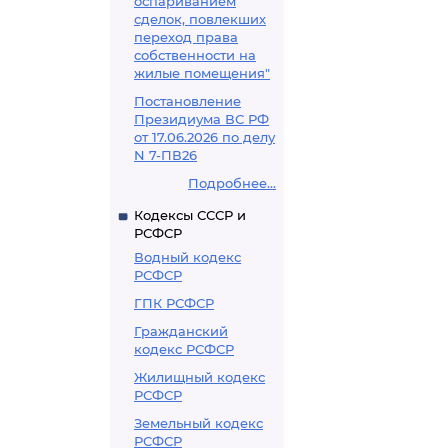
оспариванием
сделок, повлекших
переход права
собственности на
жилые помещения"
Постановление
Президиума ВС РФ
от 17.06.2026 по делу
N 7-ПВ26
Подробнее...
Кодексы СССР и
РСФСР
Водный кодекс
РСФСР
ГПК РСФСР
Гражданский
кодекс РСФСР
Жилищный кодекс
РСФСР
Земельный кодекс
РСФСР