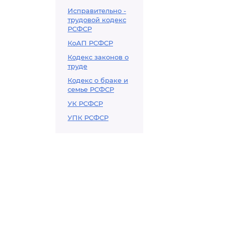
Исправительно -
трудовой кодекс
РСФСР
КоАП РСФСР
Кодекс законов о
труде
Кодекс о браке и
семье РСФСР
УК РСФСР
УПК РСФСР