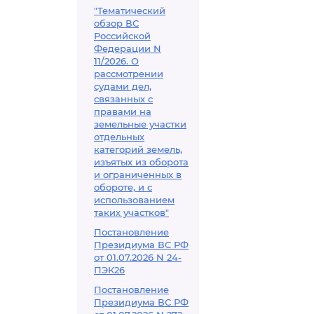
"Тематический
обзор ВС
Российской
Федерации N
11/2026. О
рассмотрении
судами дел,
связанных с
правами на
земельные участки
отдельных
категорий земель,
изъятых из оборота
и ограниченных в
обороте, и с
использованием
таких участков"
Постановление
Президиума ВС РФ
от 01.07.2026 N 24-
ПЭК26
Постановление
Президиума ВС РФ