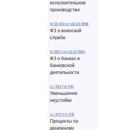
исполнительном
производстве
N 53-ФЗ от 28.03.1998
ФЗ о воинской
службе
N 395-1 от 02.12.1990
ФЗ о банках и
банковской
деятельности
ст. 333 ГК РФ
Уменьшение
неустойки
ст. 317.1 ГК РФ
Проценты по
денежному