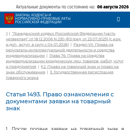
Актуальные документы по состоянию на:
06 августа 2026
ЗАКОНЫ, КОДЕКСЫ И
НОРМАТИВНО-ПРАВОВЫЕ АКТЫ
РОССИЙСКОЙ ФЕДЕРАЦИИ
|
"Гражданский кодекс Российской Федерации (часть
четвертая)" от 18.12.2006 N 230-ФЗ (ред. от 23.07.2025) (с изм.
и доп., вступ. в силу с 04.01.2026)
|
Раздел VII. Права на
результаты интеллектуальной деятельности и средства
индивидуализации
|
Глава 76. Права на средства
индивидуализации юридических лиц, товаров, работ, услуг
и предприятий
|
§ 2. Право на товарный знак и право на
знак обслуживания
|
3. Государственная регистрация
товарного знака
Статья 1493. Право ознакомления с
документами заявки на товарный
знак
1. После подачи заявки на товарный знак в