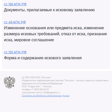
ст. 126 АПК РФ
Документы, прилагаемые к исковому заявлению
ст. 49 АПК РФ
Изменение основания или предмета иска, изменение
размера исковых требований, отказ от иска, признание
иска, мировое соглашение
ст. 125 АПК РФ
Форма и содержание искового заявления
(c) 2015-2026 ЮИС Легалакт
Юридическая информационная система "Легалакт - законы, кодексы и нормативно-
правовые акты Российской Федерации"
ООО "Инфра-Бит", г. Москва.
телефон +7 (910) 050-65-67
электронная почта: info@legalacts.ru
Политика по обработке персональных данных