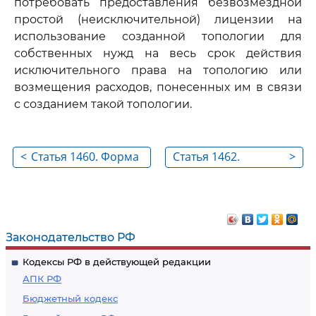
потребовать предоставления безвозмездной
простой (неисключительной) лицензии на
использование созданной топологии для
собственных нужд на весь срок действия
исключительного права на топологию или
возмещения расходов, понесенных им в связи
с созданием такой топологии.
<
Статья 1460. Форма
Статья 1462.
>
договора о
Топология,
распоряжении
созданная при
исключительным
выполнении работ
правом на
по договору
Законодательство РФ
топологию и
Кодексы РФ в действующей редакции
государственная
АПК РФ
регистрация
Бюджетный кодекс
перехода