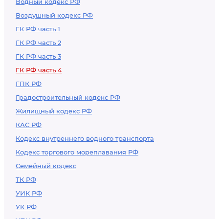
Водный кодекс РФ
исключительного
Воздушный кодекс РФ
права на топологию,
его залога и
ГК РФ часть 1
предоставления
ГК РФ часть 2
права
ГК РФ часть 3
использования
ГК РФ часть 4
топологии
ГПК РФ
Градостроительный кодекс РФ
Жилищный кодекс РФ
КАС РФ
Кодекс внутреннего водного транспорта
Кодекс торгового мореплавания РФ
Семейный кодекс
ТК РФ
УИК РФ
УК РФ