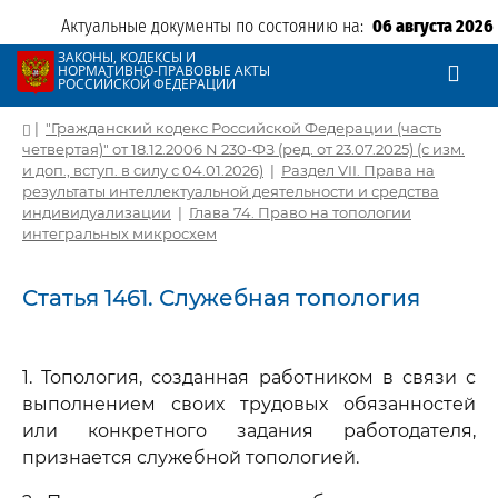
Актуальные документы по состоянию на:
06 августа 2026
ЗАКОНЫ, КОДЕКСЫ И
НОРМАТИВНО-ПРАВОВЫЕ АКТЫ
РОССИЙСКОЙ ФЕДЕРАЦИИ
|
"Гражданский кодекс Российской Федерации (часть
четвертая)" от 18.12.2006 N 230-ФЗ (ред. от 23.07.2025) (с изм.
и доп., вступ. в силу с 04.01.2026)
|
Раздел VII. Права на
результаты интеллектуальной деятельности и средства
индивидуализации
|
Глава 74. Право на топологии
интегральных микросхем
Статья 1461. Служебная топология
1. Топология, созданная работником в связи с
выполнением своих трудовых обязанностей
или конкретного задания работодателя,
признается служебной топологией.