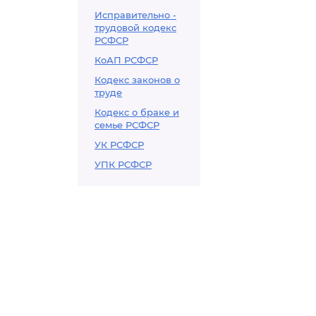
Исправительно -
трудовой кодекс
РСФСР
КоАП РСФСР
Кодекс законов о
труде
Кодекс о браке и
семье РСФСР
УК РСФСР
УПК РСФСР