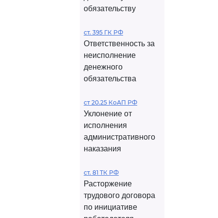
обязательству
ст. 395 ГК РФ
Ответственность за
неисполнение
денежного
обязательства
ст 20.25 КоАП РФ
Уклонение от
исполнения
административного
наказания
ст. 81 ТК РФ
Расторжение
трудового договора
по инициативе