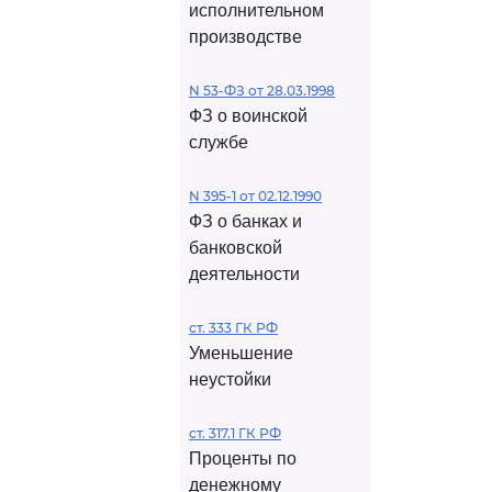
исполнительном
производстве
N 53-ФЗ от 28.03.1998
ФЗ о воинской
службе
N 395-1 от 02.12.1990
ФЗ о банках и
банковской
деятельности
ст. 333 ГК РФ
Уменьшение
неустойки
ст. 317.1 ГК РФ
Проценты по
денежному