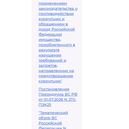
применением
законодательства о
противодействии
коррупции и
обращением в
доход Российской
Федерации
имущества,
приобретенного в
результате
нарушения
требований и
запретов,
направленных на
предотвращение
коррупции"
Постановление
Президиума ВС РФ
от 01.07.2026 N 272-
ПЭК25
"Тематический
обзор ВС
Российской
Федерации N