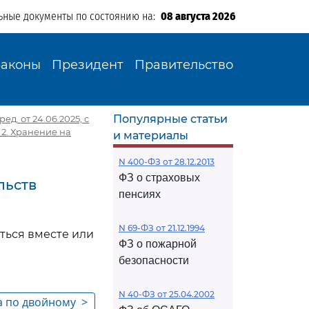
ьные документы по состоянию на:
08 августа 2026
Законы
Президент
Правительство
Популярные статьи
д. от 24.06.2025, с
 2. Хранение на
и материалы
N 400-ФЗ от 28.12.2013
ФЗ о страховых
льств
пенсиях
N 69-ФЗ от 21.12.1994
ться вместе или
ФЗ о пожарной
безопасности
N 40-ФЗ от 25.04.2002
ра по двойному
>