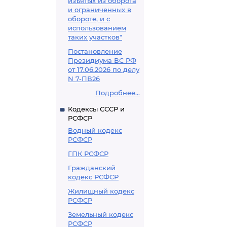
изъятых из оборота
и ограниченных в
обороте, и с
использованием
таких участков"
Постановление
Президиума ВС РФ
от 17.06.2026 по делу
N 7-ПВ26
Подробнее...
Кодексы СССР и
РСФСР
Водный кодекс
РСФСР
ГПК РСФСР
Гражданский
кодекс РСФСР
Жилищный кодекс
РСФСР
Земельный кодекс
РСФСР