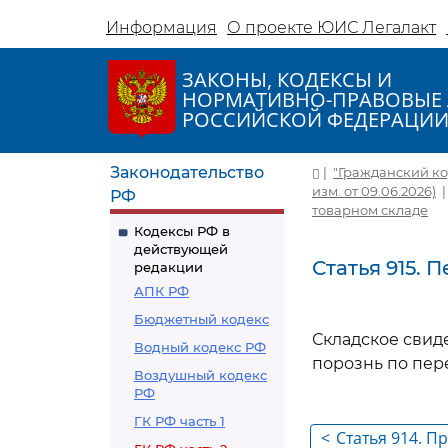
Информация
О проекте ЮИС Легалакт
ЗАКОНЫ, КОДЕКСЫ И
НОРМАТИВНО-ПРАВОВЫЕ 
РОССИЙСКОЙ ФЕДЕРАЦИ
Законодательство
|
"Гражданский код
изм. от 09.06.2026)
РФ
товарном складе
Кодексы РФ в
действующей
Статья 915. 
редакции
АПК РФ
Бюджетный кодекс
Складское свид
Водный кодекс РФ
порознь по пер
Воздушный кодекс
РФ
ГК РФ часть 1
<
Статья 914. П