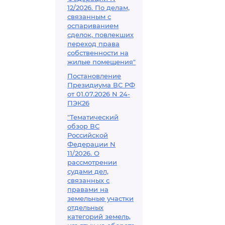
12/2026. По делам,
связанным с
оспариванием
сделок, повлекших
переход права
собственности на
жилые помещения"
Постановление
Президиума ВС РФ
от 01.07.2026 N 24-
ПЭК26
"Тематический
обзор ВС
Российской
Федерации N
11/2026. О
рассмотрении
судами дел,
связанных с
правами на
земельные участки
отдельных
категорий земель,