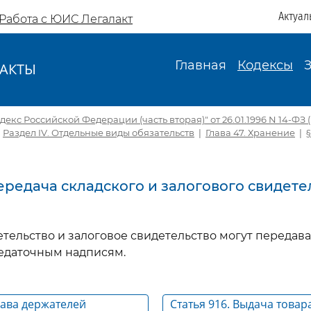
Актуал
Работа с ЮИС Легалакт
Главная
Кодексы
АКТЫ
И
екс Российской Федерации (часть вторая)" от 26.01.1996 N 14-ФЗ (ре
|
Раздел IV. Отдельные виды обязательств
|
Глава 47. Хранение
|
§
Передача складского и залогового свидете
етельство и залоговое свидетельство могут передава
едаточным надписям.
рава держателей
Статья 916. Выдача това