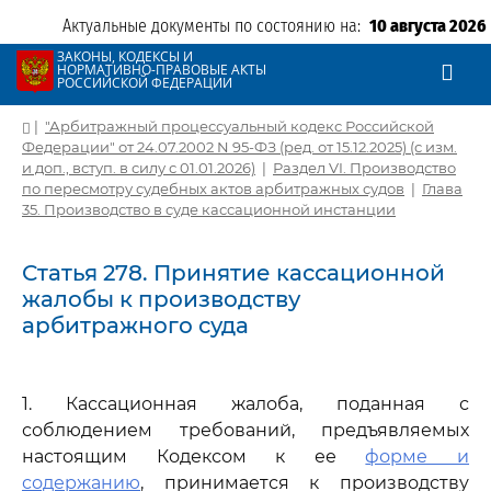
Актуальные документы по состоянию на:
10 августа 2026
ЗАКОНЫ, КОДЕКСЫ И
НОРМАТИВНО-ПРАВОВЫЕ АКТЫ
РОССИЙСКОЙ ФЕДЕРАЦИИ
|
"Арбитражный процессуальный кодекс Российской
Федерации" от 24.07.2002 N 95-ФЗ (ред. от 15.12.2025) (с изм.
и доп., вступ. в силу с 01.01.2026)
|
Раздел VI. Производство
по пересмотру судебных актов арбитражных судов
|
Глава
35. Производство в суде кассационной инстанции
Статья 278. Принятие кассационной
жалобы к производству
арбитражного суда
1. Кассационная жалоба, поданная с
соблюдением требований, предъявляемых
настоящим Кодексом к ее
форме и
содержанию
, принимается к производству