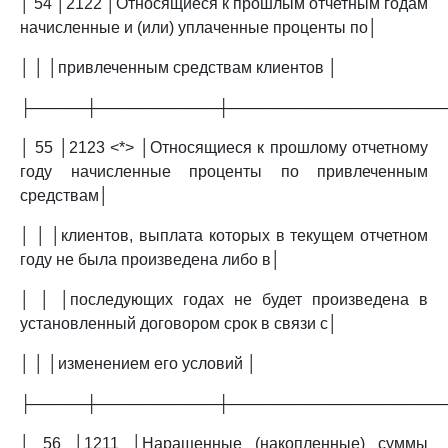
│ 54 │2122 │Относящиеся к прошлым отчетным годам
начисленные и (или) уплаченные проценты по│
│ │ │привлеченным средствам клиентов │
├─────┼───────────┼───────────────────
│ 55 │2123 <*> │Относящиеся к прошлому отчетному
году начисленные проценты по привлеченным
средствам│
│ │ │клиентов, выплата которых в текущем отчетном
году не была произведена либо в│
│ │ │последующих годах не будет произведена в
установленный договором срок в связи с│
│ │ │изменением его условий │
├─────┼───────────┼───────────────────
│ 56 │1211 │Наращенные (накопленные) суммы