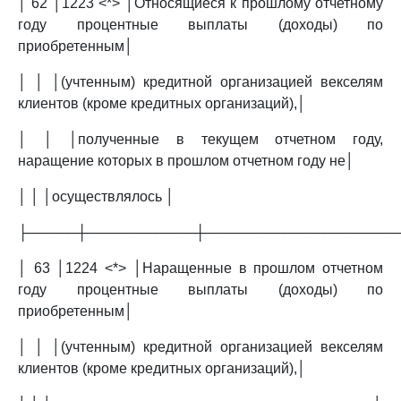
│ 62 │1223 <*> │Относящиеся к прошлому отчетному
году процентные выплаты (доходы) по
приобретенным│
│ │ │(учтенным) кредитной организацией векселям
клиентов (кроме кредитных организаций),│
│ │ │полученные в текущем отчетном году,
наращение которых в прошлом отчетном году не│
│ │ │осуществлялось │
├─────┼───────────┼───────────────────
│ 63 │1224 <*> │Наращенные в прошлом отчетном
году процентные выплаты (доходы) по
приобретенным│
│ │ │(учтенным) кредитной организацией векселям
клиентов (кроме кредитных организаций),│