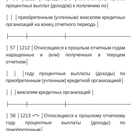
процентных выплат (доходов) к получению по│
│ │ │приобретенным (учтенным) векселям кредитных
организаций на конец отчетного периода │
├─────┼───────────┼───────────────────
│ 57 │1212 │Относящиеся к прошлым отчетным годам
наращенные и (или) полученные в текущем
отчетном│
│ │ │году процентные выплаты (доходы) по
приобретенным (учтенным) кредитной организацией│
│ │ │векселям кредитных организаций │
├─────┼───────────┼───────────────────
│ 58 │1213 <*> │Относящиеся к прошлому отчетному
году процентные выплаты (доходы) по
приобретенным│