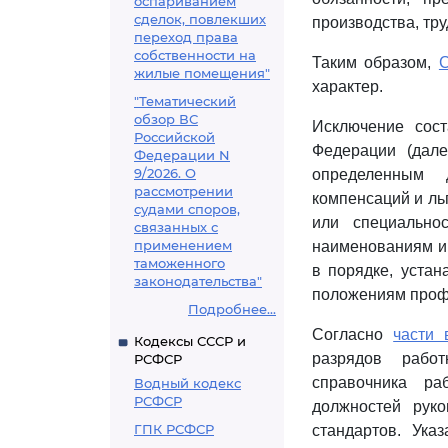
оспариванием
сделок, повлекших
производства, тр
переход права
собственности на
Таким образом,
С
жилые помещения"
характер.
"Тематический
обзор ВС
Исключение сос
Российской
Федерации (дал
Федерации N
9/2026. О
определенным 
рассмотрении
компенсаций и ль
судами споров,
или специально
связанных с
применением
наименованиям и
таможенного
в порядке, уста
законодательства"
положениям проф
Подробнее...
Согласно
части 
Кодексы СССР и
разрядов работ
РСФСР
справочника ра
Водный кодекс
РСФСР
должностей рук
ГПК РСФСР
стандартов. Ука