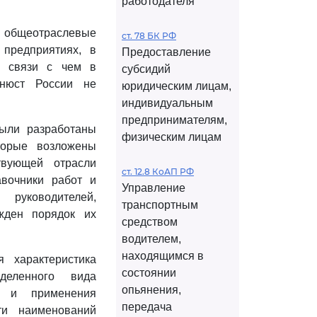
работодателя
общеотраслевые
ст. 78 БК РФ
 предприятиях, в
Предоставление
в связи с чем в
субсидий
инюст России не
юридическим лицам,
индивидуальным
предпринимателям,
ыли разработаны
физическим лицам
торые возложены
твующей отрасли
ст. 12.8 КоАП РФ
авочники работ и
Управление
руководителей,
транспортным
жден порядок их
средством
водителем,
находящимся в
 характеристика
состоянии
деленного вида
опьянения,
ия и применения
передача
ти наименований