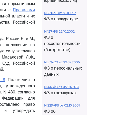
юридических лиц
ется нормативным
твии с
Правилами
N 2202-1 от 17.01.1992
ьной власти и их
ФЗ о прокуратуре
ьства Российской
N 127-ФЗ 26.10.2002
ФЗ о
а России Е. и М.,
несостоятельности
ое положение на
(банкротстве)
ю силу, заслушав
 Масаловой Л.Ф.,
N 152-ФЗ от 27.07.2006
 Суд Российской
ФЗ о персональных
й.
данных
а 8
Положения о
, утвержденного
N 44-ФЗ от 05.04.2013
. N 480, согласно
ФЗ о госзакупках
й Федерации для
ставлено право
N 229-ФЗ от 02.10.2007
и и утверждать
ФЗ об