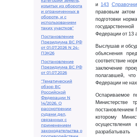
категорий земель,
и
143
Справочни
изъятых из оборота
и ограниченных в
правовым актом 
обороте, и с
подготовки норм
использованием
государственной
таких участков"
Федерации от 13 а
Постановление
Президиума ВС РФ
Выслушав и обсуд
от 01.07.2026 N 24-
ПЭК26
объяснения пре
соответствие но
Постановление
Президиума ВС РФ
заключение прок
от 01.07.2026
полагавшей, чт
"Тематический
Федерации не нах
обзор ВС
Российской
Оспариваемое п
Федерации N
Министерстве т
14/2026. О
рассмотрении
постановлением П
судами дел,
которому Минис
связанных с
осуществления
применением
законодательства о
разрабатывать
противодействии