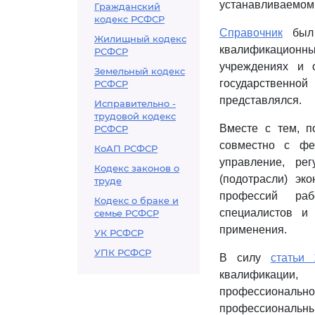
устанавливаемом
Гражданский
кодекс РСФСР
Справочник
был 
Жилищный кодекс
квалификационны
РСФСР
учреждениях и 
Земельный кодекс
государственно
РСФСР
представлялся.
Исправительно -
трудовой кодекс
Вместе с тем, 
РСФСР
совместно с фе
КоАП РСФСР
управление, ре
Кодекс законов о
(подотрасли) эк
труде
профессий раб
Кодекс о браке и
специалистов и
семье РСФСР
применения.
УК РСФСР
УПК РСФСР
В силу
статьи 
квалификации,
профессиональн
профессиональн