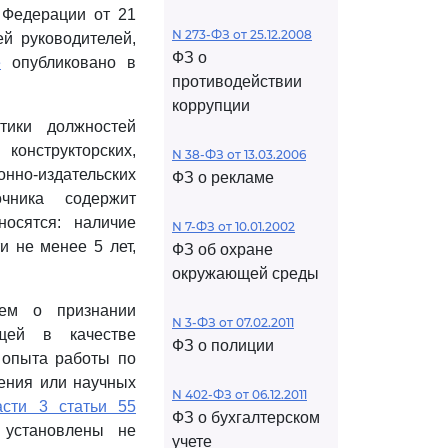
 Федерации от 21
N 273-ФЗ от 25.12.2008
й руководителей,
ФЗ о
е
опубликовано в
противодействии
коррупции
тики должностей
онструкторских,
N 38-ФЗ от 13.03.2006
онно-издательских
ФЗ о рекламе
чника содержит
носятся: наличие
N 7-ФЗ от 10.01.2002
 не менее 5 лет,
ФЗ об охране
окружающей среды
ем о признании
N 3-ФЗ от 07.02.2011
щей в качестве
ФЗ о полиции
 опыта работы по
тения или научных
N 402-ФЗ от 06.12.2011
асти 3 статьи 55
ФЗ о бухгалтерском
 установлены не
учете