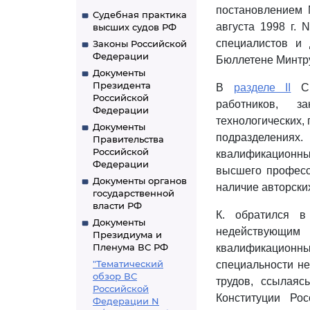
постановлением 
Судебная практика
августа 1998 г.
высших судов РФ
специалистов и 
Законы Российской
Федерации
Бюллетене Минтруд
Документы
Президента
В
разделе II
Сп
Российской
работников, за
Федерации
технологических, 
Документы
подразделения
Правительства
Российской
квалификационны
Федерации
высшего професс
Документы органов
наличие авторских
государственной
власти РФ
К. обратился 
Документы
недействующи
Президиума и
Пленума ВС РФ
квалификационны
"Тематический
специальности не
обзор ВС
трудов, ссылаяс
Российской
Конституции Ро
Федерации N