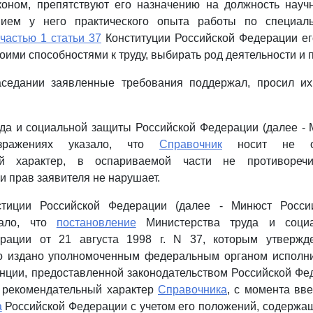
оном, препятствуют его назначению на должность научн
вием у него практического опыта работы по специал
частью 1 статьи 37
Конституции Российской Федерации ег
оими способностями к труду, выбирать род деятельности и
аседании заявленные требования поддержал, просил их
да и социальной защиты Российской Федерации (далее - 
зражениях указало, что
Справочник
носит не об
ый характер, в оспариваемой части не противореч
и прав заявителя не нарушает.
стиции Российской Федерации (далее - Минюст Росси
зало, что
постановление
Министерства труда и социа
ерации от 21 августа 1998 г. N 37, которым утвержд
о издано уполномоченным федеральным органом исполни
нции, предоставленной законодательством Российской Фе
а рекомендательный характер
Справочника
, с момента вв
а
Российской Федерации с учетом его положений, содержа