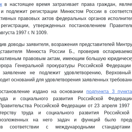
к
в настоящее время затрагивает права граждан, явля
и подлежит регистрации Минюстом России в соответс
ативных правовых актов федеральных органов исполнител
 регистрации, утвержденных постановлением Правител
вгуста 1997 г. N 1009.
ив доводы заявителя, возражения представителей Минтруд
дставителя Минюста России Б., проверив оспариваем
рмативным правовым актам, имеющим большую юридическу
урора Генеральной прокуратуры Российской Федерации
о заявление не подлежит удовлетворению, Верховный
одит оснований для удовлетворения заявленных требовани
остановление издано на основании
подпункта 3 пункт
руда и социального развития Российской Федерации
равительства Российской Федерации от 23 апреля 1997 г
терству труда и социального развития Российско
 возложенных на него задач и функций было предо
 в соответствии с международными стандартам