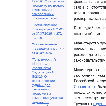
13/2026. О судебной
федеральным зак
практике по делам,
связи с отсутст
связанным с
гарантированное
самовольным
строительством"
распоряжаться св
Постановление
К. в судебном з
Президиума ВС РФ
от 01.07.2026 N 272-
полном объеме.
ПЭК25
Министерство тру
Постановление
Президиума ВС РФ
письменных во
от 01.07.2026
рекомендательн
"Тематический
законодательству 
обзор ВС
Российской
Министерство ю
Федерации N
заключении ука
11/2026. О
рассмотрении
Российской Фед
судами дел,
Справочник
, был
связанных с
пределах компете
правами на
земельные участки
тем, несмотря н
отдельных
Трудового
кодекс