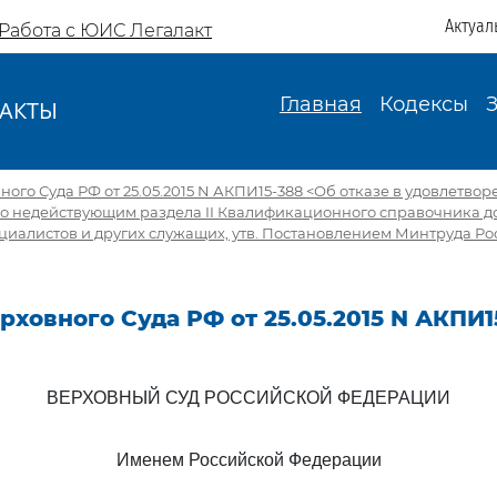
Актуал
Работа с ЮИС Легалакт
Главная
Кодексы
АКТЫ
И
ого Суда РФ от 25.05.2015 N АКПИ15-388 <Об отказе в удовлетво
о недействующим раздела II Квалификационного справочника д
циалистов и других служащих, утв. Постановлением Минтруда Росс
ховного Суда РФ от 25.05.2015 N АКПИ1
ВЕРХОВНЫЙ СУД РОССИЙСКОЙ ФЕДЕРАЦИИ
Именем Российской Федерации