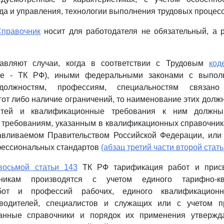
уда и управления, технологии выполнения трудовых процесс
правочник
носит для работодателя не обязательный, а 
тавляют случаи, когда в соответствии с Трудовым
код
ее - ТК РФ), иными федеральными законами с выпол
должностям, профессиям, специальностям связано 
гот либо наличие ограничений, то наименование этих долж
стей и квалификационные требования к ним должны 
 требованиям, указанным в квалификационных справочник
навливаемом Правительством Российской Федерации, или
ессиональных стандартов
(абзац третий части второй стать
восьмой статьи 143
ТК РФ тарификация работ и прис
никам производятся с учетом единого тарифно-кв
бот и профессий рабочих, единого квалификационн
оводителей, специалистов и служащих или с учетом п
занные справочники и порядок их применения утвержд