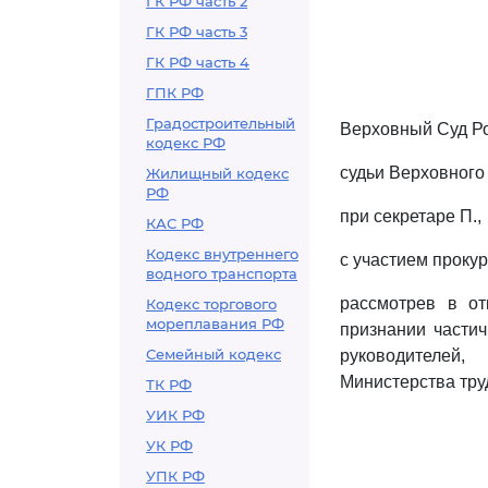
ГК РФ часть 2
ГК РФ часть 3
ГК РФ часть 4
ГПК РФ
Градостроительный
Верховный Суд Ро
кодекс РФ
судьи Верховного
Жилищный кодекс
РФ
при секретаре П.,
КАС РФ
Кодекс внутреннего
с участием проку
водного транспорта
рассмотрев в от
Кодекс торгового
мореплавания РФ
признании части
Семейный кодекс
руководителей,
Министерства труд
ТК РФ
УИК РФ
УК РФ
УПК РФ