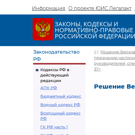
Информация
О проекте ЮИС Легалакт
ЗАКОНЫ, КОДЕКСЫ И
НОРМАТИВНО-ПРАВОВЫЕ 
РОССИЙСКОЙ ФЕДЕРАЦИ
Законодательство
|
Решение Верховн
признании частичн
РФ
руководителей, спе
37>
Кодексы РФ в
действующей
редакции
Решение Вер
АПК РФ
Бюджетный кодекс
Водный кодекс РФ
Воздушный кодекс
РФ
ГК РФ часть 1