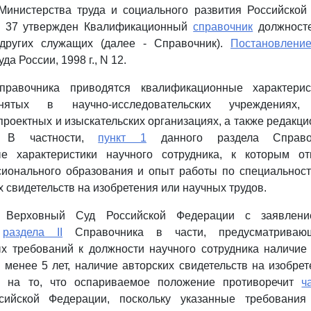
Министерства труда и социального развития Российской
 N 37 утвержден Квалификационный
справочник
должносте
других служащих (далее - Справочник).
Постановлени
а России, 1998 г., N 12.
равочника приводятся квалификационные характерис
нятых в научно-исследовательских учреждениях, к
проектных и изыскательских организациях, а также редакци
х. В частности,
пункт 1
данного раздела Справо
е характеристики научного сотрудника, к которым от
ионального образования и опыт работы по специальности
 свидетельств на изобретения или научных трудов.
в Верховный Суд Российской Федерации с заявлени
м
раздела II
Справочника в части, предусматриваю
х требований к должности научного сотрудника наличие
 менее 5 лет, наличие авторских свидетельств на изобре
ь на то, что оспариваемое положение противоречит
ч
ссийской Федерации, поскольку указанные требования