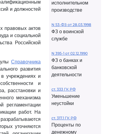
квалификационным
исполнительном
ссий и должностей
производстве
N 53-ФЗ от 28.03.1998
х правовых актов
ФЗ о воинской
уда и социальной
службе
ьства Российской
N 395-1 от 02.12.1990
ФЗ о банках и
мбулы
Справочника
банковской
иального развития
деятельности
 в учреждениях и
собственности и
ст. 333 ГК РФ
а, расстановки и
Уменьшение
венного механизма
неустойки
ой регламентации
икации работ. На
ст. 317.1 ГК РФ
разрабатываются
Проценты по
торых уточняются
денежному
стей организации