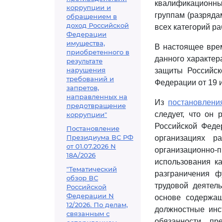
квалификационны
коррупции и
группам (разряда
обращением в
доход Российской
всех категорий р
Федерации
имущества,
В настоящее вре
приобретенного в
данного характе
результате
нарушения
защиты Российск
требований и
Федерации от 19 и
запретов,
направленных на
Из
постановлени
предотвращение
следует, что он 
коррупции"
Российской Феде
Постановление
Президиума ВС РФ
организациях р
от 01.07.2026 N
организационно-
18А/2026
использования ка
"Тематический
разграничения ф
обзор ВС
трудовой деятел
Российской
Федерации N
основе содержа
12/2026. По делам,
должностные инс
связанным с
обязанности, пр