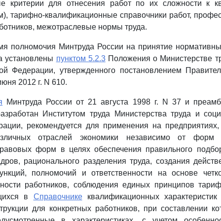
е критерии для отнесения работ по их сложности к 
м), тарифно-квалификационные справочники работ, профе
аботников, межотраслевые нормы труда.
мя полномочия Минтруда России на принятие нормативны
ра установлены
пунктом 5.2.3
Положения о Министерстве тр
ой Федерации, утвержденного постановлением Правител
юня 2012 г. N 610.
я
Минтруда России от 21 августа 1998 г. N 37 и преа
разработан Институтом труда Министерства труда и соц
рации, рекомендуется для применения на предприятиях,
азличных отраслей экономики независимо от форм 
правовых форм в целях обеспечения правильного подбор
дров, рационального разделения труда, создания дейст
ункций, полномочий и ответственности на основе четк
ьности работников, соблюдения единых принципов тариф
щихся в
Справочнике
квалификационных характеристик 
трукции для конкретных работников, при составлении ко
едусмотренные в характеристиках, с учетом особенно