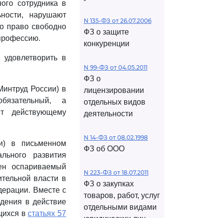
ого сотрудника в
ьности, нарушают
N 135-ФЗ от 26.07.2006
о право свободно
ФЗ о защите
 профессию.
конкуренции
 удовлетворить в
N 99-ФЗ от 04.05.2011
ФЗ о
Минтруд России) в
лицензировании
язательный, а
отдельных видов
ит действующему
деятельности
N 14-ФЗ от 08.02.1998
и) в письменном
ФЗ об ООО
льного развития
ен оспариваемый
N 223-ФЗ от 18.07.2011
тельной власти в
ФЗ о закупках
дерации. Вместе с
товаров, работ, услуг
едения в действие
отдельными видами
щихся в
статьях 57