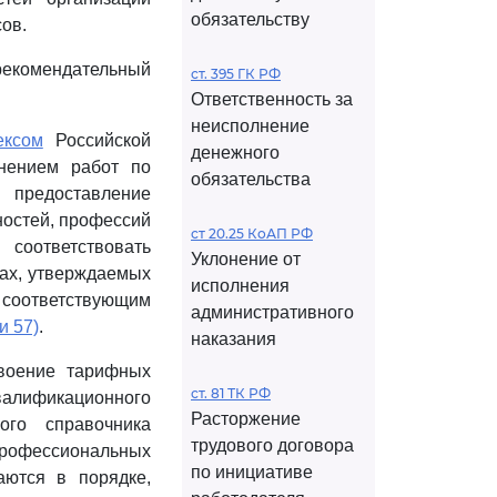
обязательству
ов.
рекомендательный
ст. 395 ГК РФ
Ответственность за
неисполнение
ексом
Российской
денежного
нением работ по
обязательства
предоставление
ностей, профессий
ст 20.25 КоАП РФ
соответствовать
Уклонение от
ах, утверждаемых
исполнения
 соответствующим
административного
и 57)
.
наказания
воение тарифных
ст. 81 ТК РФ
алификационного
Расторжение
ого справочника
трудового договора
рофессиональных
по инициативе
аются в порядке,