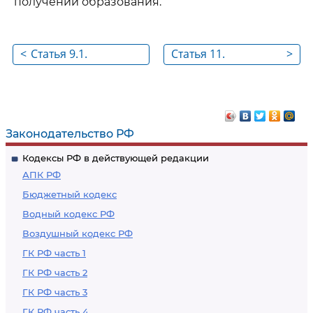
получении образования.
<
Статья 9.1.
Статья 11.
>
Перераспределение
Федеральные
полномочий между
государственные
органами местного
образовательные
самоуправления и
стандарты и
Законодательство РФ
органами
федеральные
Кодексы РФ в действующей редакции
государственной
государственные
АПК РФ
власти субъекта
требования.
Бюджетный кодекс
Российской
Образовательные
Водный кодекс РФ
Федерации
стандарты и
Воздушный кодекс РФ
самостоятельно
устанавливаемые
ГК РФ часть 1
требования
ГК РФ часть 2
ГК РФ часть 3
ГК РФ часть 4