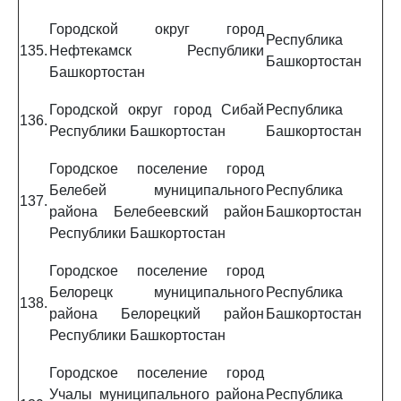
Городской округ город
Республика
135.
Нефтекамск Республики
Башкортостан
Башкортостан
Городской округ город Сибай
Республика
136.
Республики Башкортостан
Башкортостан
Городское поселение город
Белебей муниципального
Республика
137.
района Белебеевский район
Башкортостан
Республики Башкортостан
Городское поселение город
Белорецк муниципального
Республика
138.
района Белорецкий район
Башкортостан
Республики Башкортостан
Городское поселение город
Учалы муниципального района
Республика