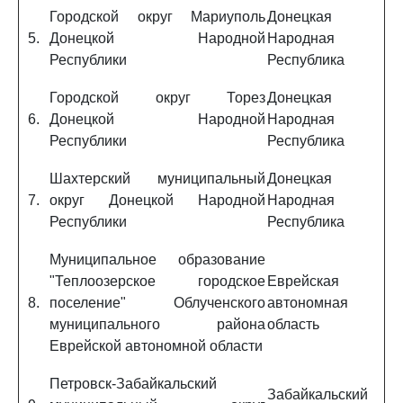
Городской округ Мариуполь
Донецкая
5.
Донецкой Народной
Народная
Республики
Республика
Городской округ Торез
Донецкая
6.
Донецкой Народной
Народная
Республики
Республика
Шахтерский муниципальный
Донецкая
7.
округ Донецкой Народной
Народная
Республики
Республика
Муниципальное образование
"Теплоозерское городское
Еврейская
8.
поселение" Облученского
автономная
муниципального района
область
Еврейской автономной области
Петровск-Забайкальский
Забайкальский