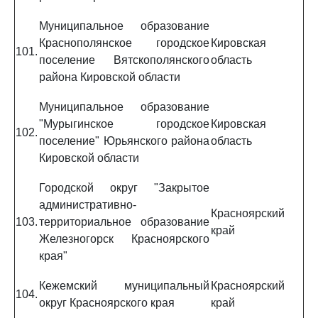
Муниципальное образование
Краснополянское городское
Кировская
101.
поселение Вятскополянского
область
района Кировской области
Муниципальное образование
"Мурыгинское городское
Кировская
102.
поселение" Юрьянского района
область
Кировской области
Городской округ "Закрытое
административно-
Красноярский
103.
территориальное образование
край
Железногорск Красноярского
края"
Кежемский муниципальный
Красноярский
104.
округ Красноярского края
край