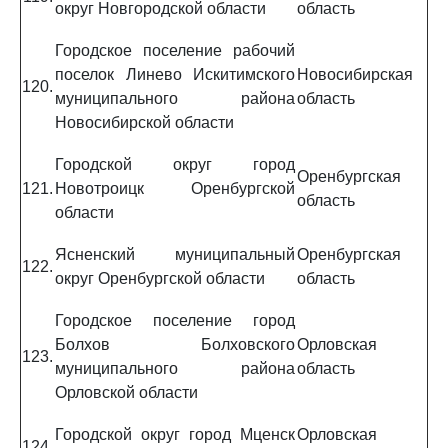
округ Новгородской области
область
Городское поселение рабочий
поселок Линево Искитимского
Новосибирская
120.
муниципального района
область
Новосибирской области
Городской округ город
Оренбургская
121.
Новотроицк Оренбургской
область
области
Ясненский муниципальный
Оренбургская
122.
округ Оренбургской области
область
Городское поселение город
Болхов Болховского
Орловская
123.
муниципального района
область
Орловской области
Городской округ город Мценск
Орловская
124.