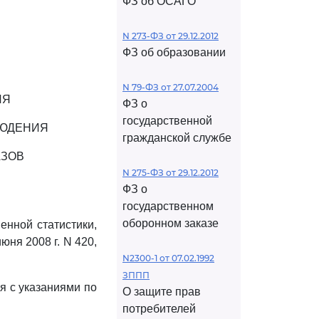
ФЗ об ОСАГО
N 273-ФЗ от 29.12.2012
ФЗ об образовании
N 79-ФЗ от 27.07.2004
ИЯ
ФЗ о
государственной
ЛЮДЕНИЯ
гражданской службе
АЗОВ
N 275-ФЗ от 29.12.2012
ФЗ о
государственном
оборонном заказе
нной статистики,
ня 2008 г. N 420,
N2300-1 от 07.02.1992
ЗППП
я с указаниями по
О защите прав
потребителей