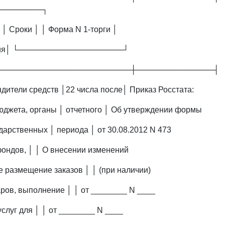
────────┐
 │ Сроки │ │ Форма N 1-торги │
ения│ └───────────────────┘
────────────────────────┼──────────────┤
дители средств │22 числа после│ Приказ Росстата:
джета, органы │ отчетного │ Об утверждении формы
дарственных │ периода │ от 30.08.2012 N 473
ондов, │ │ О внесении изменений
размещение заказов │ │ (при наличии)
аров, выполнение │ │ от ________ N ____
услуг для │ │ от ________ N ____