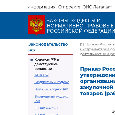
Информация
О проекте ЮИС Легалакт
ЗАКОНЫ, КОДЕКСЫ И
НОРМАТИВНО-ПРАВОВЫЕ 
РОССИЙСКОЙ ФЕДЕРАЦИ
Законодательство
|
Приказ Росстата 
инструментария дл
РФ
деятельностью и ра
Кодексы РФ в
действующей
Приказ Росст
редакции
утверждени
АПК РФ
организаци
Бюджетный кодекс
закупочной
Водный кодекс РФ
товаров (раб
Воздушный кодекс
РФ
ГК РФ часть 1
Ф