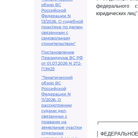
обзор ВС
федерального с
Российской
юридических лиц"
Федерации N
13/2026. О судебной
практике по делам,
связанным с
самовольным
строительством"
Постановление
Президиума ВС РФ
от 01.07.2026 N 272-
ПЭК25
"Тематический
обзор ВС
Российской
Федерации N
11/2026. О
рассмотрении
судами дел,
связанных с
┌───────────
правами на
земельные участки
отдельных
│ ФЕДЕРАЛЬНОЕ