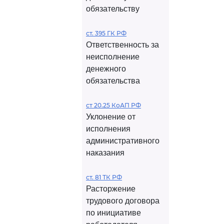
обязательству
ст. 395 ГК РФ
Ответственность за
неисполнение
денежного
обязательства
ст 20.25 КоАП РФ
Уклонение от
исполнения
административного
наказания
ст. 81 ТК РФ
Расторжение
трудового договора
по инициативе