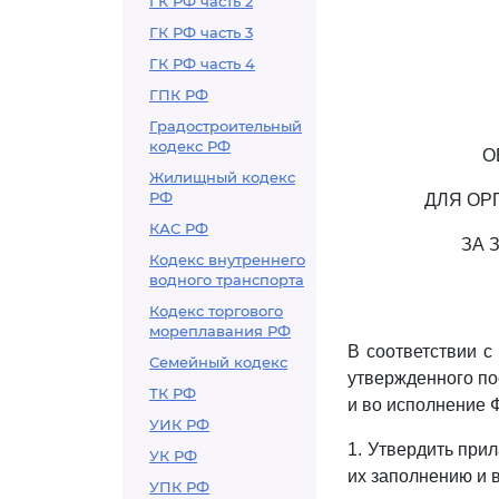
ГК РФ часть 2
ГК РФ часть 3
ГК РФ часть 4
ГПК РФ
Градостроительный
кодекс РФ
О
Жилищный кодекс
РФ
ДЛЯ ОР
КАС РФ
ЗА 
Кодекс внутреннего
водного транспорта
Кодекс торгового
мореплавания РФ
В соответствии с
Семейный кодекс
утвержденного по
ТК РФ
и во исполнение 
УИК РФ
1. Утвердить при
УК РФ
их заполнению и в
УПК РФ