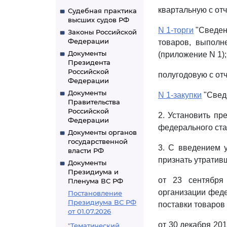
квартальную с отч
Судебная практика
высших судов РФ
N 1-торги
"Сведени
Законы Российской
Федерации
товаров, выполн
Документы
(приложение N 1);
Президента
Российской
полугодовую с отч
Федерации
Документы
N 1-закупки
"Сведе
Правительства
Российской
2. Установить п
Федерации
федерального ста
Документы органов
государственной
3. С введением 
власти РФ
признать утратив
Документы
Президиума и
от 23 сентября
Пленума ВС РФ
организации феде
Постановление
Президиума ВС РФ
поставки товаров (
от 01.07.2026
от 30 декабря 201
"Тематический