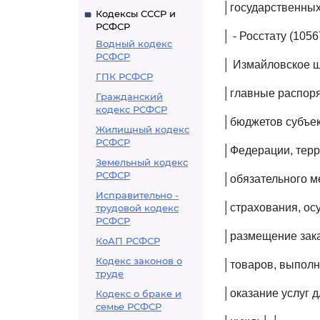
│государственных
Кодексы СССР и
РСФСР
│ - Росстату (1
Водный кодекс
РСФСР
│ Измайловское шо
ГПК РСФСР
│главные распор
Гражданский
кодекс РСФСР
│бюджетов субъек
Жилищный кодекс
РСФСР
│Федерации, тер
Земельный кодекс
РСФСР
│обязательного м
Исправительно -
│страхования, о
трудовой кодекс
РСФСР
│размещение зака
КоАП РСФСР
Кодекс законов о
│товаров, выполн
труде
│оказание услуг д
Кодекс о браке и
семье РСФСР