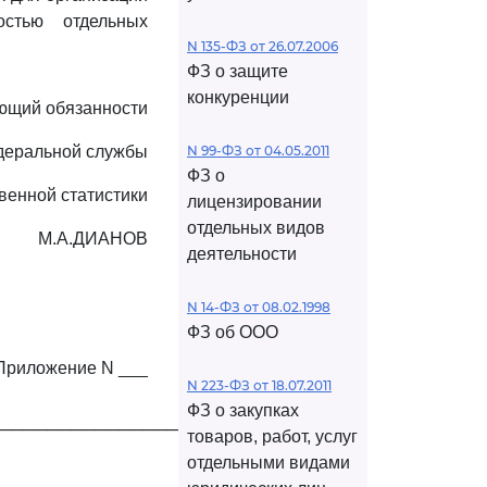
остью отдельных
N 135-ФЗ от 26.07.2006
ФЗ о защите
конкуренции
ющий обязанности
деральной службы
N 99-ФЗ от 04.05.2011
ФЗ о
венной статистики
лицензировании
отдельных видов
М.А.ДИАНОВ
деятельности
N 14-ФЗ от 08.02.1998
ФЗ об ООО
Приложение N ___
N 223-ФЗ от 18.07.2011
ФЗ о закупках
─────────────────────┐
товаров, работ, услуг
отдельными видами