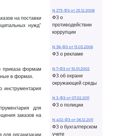
N 273-ФЗ от 25.12.2008
ФЗ о
казов на поставки
противодействии
иципальных нужд"
коррупции
N 38-ФЗ от 13.03.2006
ФЗ о рекламе
 приказа формам
N 7-ФЗ от 10.01.2002
ФЗ об охране
нные в формах.
окружающей среды
о инструментария
N 3-ФЗ от 07.02.2011
ФЗ о полиции
трументария для
ещения заказов на
N 402-ФЗ от 06.12.2011
ФЗ о бухгалтерском
учете
я для организации