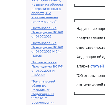
категорий земель,
изъятых из оборота
└───────────
и ограниченных в
обороте, и с
использованием
┌───────────
таких участков"
Постановление
│ Нарушение поря
Президиума ВС РФ
от 01.07.2026
│ представление 
Постановление
Президиума ВС РФ
│ ответственност
от 01.07.2026 N 24-
ПЭК26
│ Федерации об а
Постановление
│ а также
статьей
Президиума ВС РФ
от 01.07.2026 N
18А/2026
│ "Об ответствен
"Тематический
│ статистической 
обзор ВС
Российской
Федерации N
└───────────
14/2026. О
рассмотрении