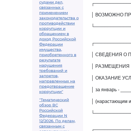
судами дел,
┌───────────
связанных с
применением
│ ВОЗМОЖНО ПР
законодательства о
противодействии
└───────────
коррупции и
обращением в
доход Российской
┌───────────
Федерации
имущества,
│ СВЕДЕНИЯ О 
приобретенного в
результате
нарушения
│ РАЗМЕЩЕНИЯ 
требований и
запретов,
│ ОКАЗАНИЕ УС
направленных на
предотвращение
│ за январь - ___
коррупции"
"Тематический
│ (нарастающим и
обзор ВС
Российской
└───────────
Федерации N
12/2026. По делам,
связанным с
┌───────────