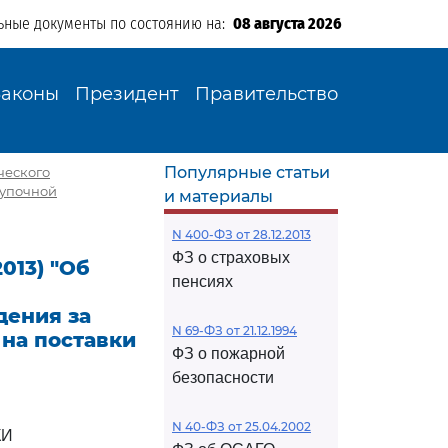
ьные документы по состоянию на:
08 августа 2026
Законы
Президент
Правительство
Популярные статьи
ического
купочной
и материалы
N 400-ФЗ от 28.12.2013
ФЗ о страховых
2013) "Об
пенсиях
дения за
N 69-ФЗ от 21.12.1994
на поставки
ФЗ о пожарной
безопасности
N 40-ФЗ от 25.04.2002
КИ