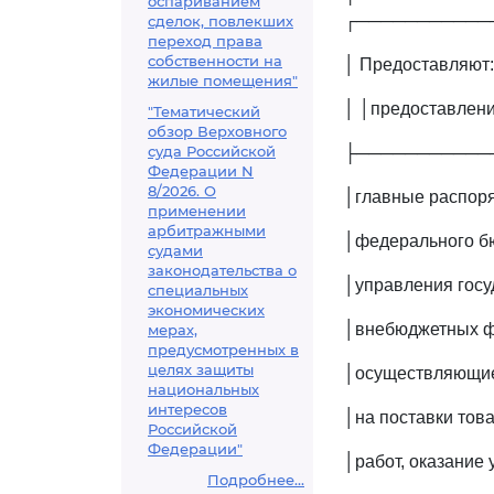
оспариванием
┌───────────
сделок, повлекших
переход права
собственности на
│ Предоставляют:
жилые помещения"
│ │предоставл
"Тематический
обзор Верховного
суда Российской
├───────────
Федерации N
8/2026. О
│главные распоря
применении
арбитражными
│федерального бю
судами
законодательства о
│управления госу
специальных
экономических
│внебюджетных ф
мерах,
предусмотренных в
целях защиты
│осуществляющие 
национальных
интересов
│на поставки тов
Российской
Федерации"
│работ, оказание 
Подробнее...