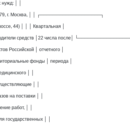
 нужд: │ │
05679, г. Москва, │ │ ┌───────────────────┐
ссе, 44) │ │ │ Квартальная │
ядители средств │22 числа после│ └───────────────
тов Российской │ отчетного │
риториальные фонды │ периода │
едицинского │ │
существляющие │ │
зов на поставки │ │
ение работ, │ │
ля государственных │ │