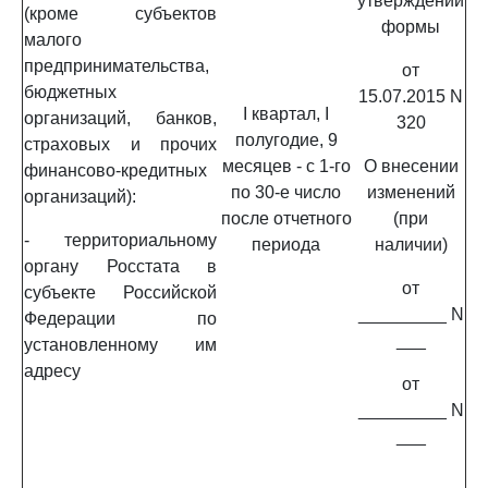
утверждении
(кроме субъектов
формы
малого
предпринимательства,
от
бюджетных
15.07.2015 N
I квартал, I
организаций, банков,
320
полугодие, 9
страховых и прочих
месяцев - с 1-го
О внесении
финансово-кредитных
по 30-е число
изменений
организаций):
после отчетного
(при
- территориальному
периода
наличии)
органу Росстата в
от
субъекте Российской
_________ N
Федерации по
___
установленному им
адресу
от
_________ N
___