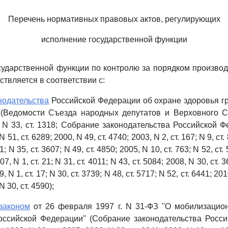
Перечень нормативных правовых актов, регулирующих
исполнение государственной функции
сударственной функции по контролю за порядком произво
твляется в соответствии с:
нодательства
Российской Федерации об охране здоровья г
1 (Ведомости Съезда народных депутатов и Верховного С
 N 33, ст. 1318; Собрание законодательства Российской Ф
N 51, ст. 6289; 2000, N 49, ст. 4740; 2003, N 2, ст. 167; N 9, ст.
1; N 35, ст. 3607; N 49, ст. 4850; 2005, N 10, ст. 763; N 52, ст. 
07, N 1, ст. 21; N 31, ст. 4011; N 43, ст. 5084; 2008, N 30, ст. 
, N 1, ст. 17; N 30, ст. 3739; N 48, ст. 5717; N 52, ст. 6441; 20
N 30, ст. 4590);
законом
от 26 февраля 1997 г. N 31-ФЗ "О мобилизацион
оссийской Федерации" (Собрание законодательства Росси