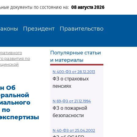
ьные документы по состоянию на:
08 августа 2026
Законы
Президент
Правительство
Популярные статьи
тративного
о развития по
и материалы
ицинской
N 400-ФЗ от 28.12.2013
ФЗ о страховых
пенсиях
0н Об
еральной
иального
N 69-ФЗ от 21.12.1994
ФЗ о пожарной
 по
безопасности
 экспертизы
N 40-ФЗ от 25.04.2002