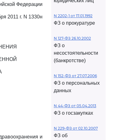
юридических лиц
ийской Федерации
N 2202-1 от 17.01.1992
бря 2011 г. N 1330н
ФЗ о прокуратуре
N 127-ФЗ 26.10.2002
ФЗ о
АНЕНИЯ
несостоятельности
ВЕННОЙ
(банкротстве)
А
N 152-ФЗ от 27.07.2006
ФЗ о персональных
данных
N 44-ФЗ от 05.04.2013
ФЗ о госзакупках
N 229-ФЗ от 02.10.2007
ФЗ об
здравоохранения и