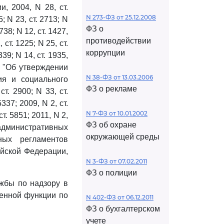
, 2004, N 28, ст.
N 273-ФЗ от 25.12.2008
5; N 23, ст. 2713; N
ФЗ о
 738; N 12, ст. 1427,
противодействии
 ст. 1225; N 25, ст.
коррупции
339; N 14, ст. 1935,
"Об утверждении
N 38-ФЗ от 13.03.2006
я и социального
ФЗ о рекламе
. 2900; N 33, ст.
5337; 2009, N 2, ст.
N 7-ФЗ от 10.01.2002
ст. 5851; 2011, N 2,
ФЗ об охране
административных
окружающей среды
ных регламентов
ийской Федерации,
N 3-ФЗ от 07.02.2011
ФЗ о полиции
жбы по надзору в
венной функции по
N 402-ФЗ от 06.12.2011
ФЗ о бухгалтерском
учете