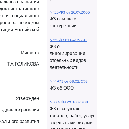
иального развития
дминистративного
N 135-ФЗ от 26.07.2006
я и социального
ФЗ о защите
роля за порядком
конкуренции
стиции Российской
N 99-ФЗ от 04.05.2011
ФЗ о
Министр
лицензировании
отдельных видов
Т.А.ГОЛИКОВА
деятельности
N 14-ФЗ от 08.02.1998
ФЗ об ООО
Утвержден
N 223-ФЗ от 18.07.2011
ФЗ о закупках
 здравоохранения
товаров, работ, услуг
иального развития
отдельными видами