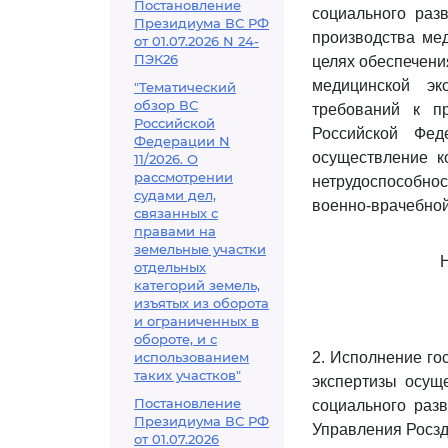
Постановление
социального раз
Президиума ВС РФ
производства мед
от 01.07.2026 N 24-
ПЭК26
целях обеспечени
медицинской эк
"Тематический
обзор ВС
требований к пр
Российской
Российской Фед
Федерации N
осуществление к
11/2026. О
рассмотрении
нетрудоспособнос
судами дел,
военно-врачебной
связанных с
правами на
земельные участки
отдельных
категорий земель,
изъятых из оборота
и ограниченных в
обороте, и с
использованием
2. Исполнение го
таких участков"
экспертизы осущ
Постановление
социального разв
Президиума ВС РФ
Управления Росзд
от 01.07.2026