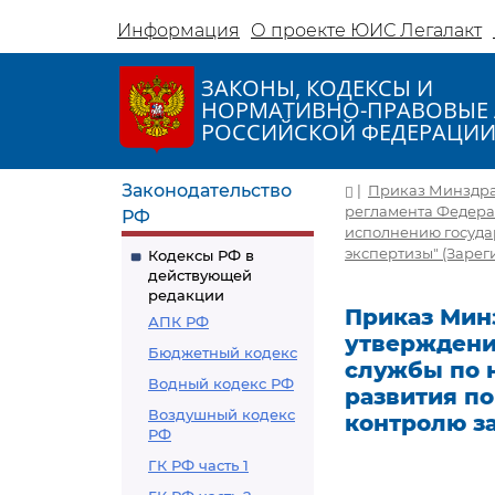
Информация
О проекте ЮИС Легалакт
ЗАКОНЫ, КОДЕКСЫ И
НОРМАТИВНО-ПРАВОВЫЕ 
РОССИЙСКОЙ ФЕДЕРАЦИ
Законодательство
|
Приказ Минздрав
регламента Федера
РФ
исполнению госуда
экспертизы" (Зареги
Кодексы РФ в
действующей
редакции
Приказ Минз
АПК РФ
утверждени
Бюджетный кодекс
службы по 
Водный кодекс РФ
развития п
Воздушный кодекс
контролю з
РФ
ГК РФ часть 1