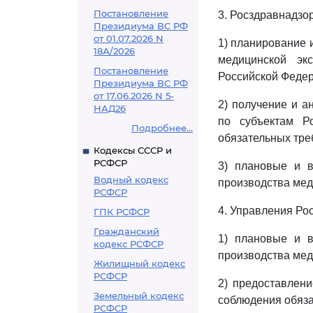
Постановление
3. Росздравнадзо
Президиума ВС РФ
от 01.07.2026 N
1) планирование 
18А/2026
медицинской эк
Постановление
Российской Федер
Президиума ВС РФ
от 17.06.2026 N 5-
2) получение и а
НАД26
по субъектам Р
Подробнее...
обязательных тре
Кодексы СССР и
РСФСР
3) плановые и в
Водный кодекс
производства мед
РСФСР
4. Управления Ро
ГПК РСФСР
Гражданский
1) плановые и в
кодекс РСФСР
производства мед
Жилищный кодекс
РСФСР
2) предоставлен
Земельный кодекс
соблюдения обяза
РСФСР