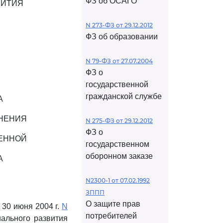
ФЗ об ОСАГО
ВИТИЯ
N 273-ФЗ от 29.12.2012
ФЗ об образовании
N 79-ФЗ от 27.07.2004
ФЗ о
государственной
гражданской службе
А
АНЕНИЯ
N 275-ФЗ от 29.12.2012
ФЗ о
ВЕННОЙ
государственном
оборонном заказе
А
N2300-1 от 07.02.1992
ЗППП
О защите прав
 30 июня 2004 г.
N
потребителей
ального развития