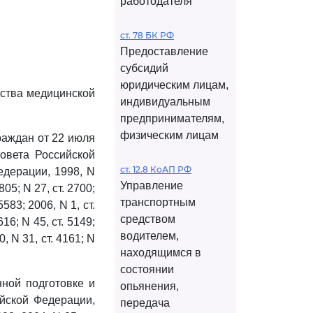
работодателя
ст. 78 БК РФ
Предоставление
субсидий
юридическим лицам,
дства медицинской
индивидуальным
предпринимателям,
физическим лицам
раждан от 22 июля
овета Российской
ст. 12.8 КоАП РФ
едерации, 1998, N
Управление
 805; N 27, ст. 2700;
транспортным
5583; 2006, N 1, ст.
средством
3616; N 45, ст. 5149;
водителем,
10, N 31, ст. 4161; N
находящимся в
состоянии
ной подготовке и
опьянения,
йской Федерации,
передача