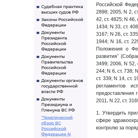
Российской Федер
Судебная практика
2898; 2005, N 2, ст
высших судов РФ
42, ст. 4825; N 46, 
Законы Российской
Федерации
1434; N 33, ст. 408
Документы
3167; N 26, ст. 335
Президента
1944; N 16, ст. 22
Российской
Положения о Фе
Федерации
развития" (Собран
Документы
Правительства
3499; 2006, N 52, с
Российской
244; N 6, ст. 738; 
Федерации
ст. 339; N 14, ст. 
Документы органов
регламентов ис
государственной
власти РФ
предоставления г
Документы
2011, N 22, ст. 31
Президиума и
Пленума ВС РФ
1. Утвердить пр
"Тематический
сфере здравоохра
обзор ВС
контролю за поря
Российской
Федерации N