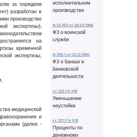
исполнительном
ролю за порядком
производстве
ент) разработан в
щими производство
N 53-ФЗ от 28.03.1998
ой экспертизы),
ФЗ о воинской
аконодательством
службе
ространяется на
ертизы временной
N 395-1 от 02.12.1990
еской экспертизы,
ФЗ о банках и
банковской
деятельности
,
ст. 333 ГК РФ
Уменьшение
неустойки
дства медицинской
дравоохранения и
ст. 317.1 ГК РФ
органами (далее -
Проценты по
денежному