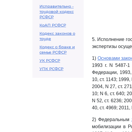
Исправительно -
трудовой кодекс
РСФСР
КоАП РСФСР
Кодекс законов о
труде
5. Исполнение го
экспертизы осущес
Кодекс о браке и
семье РСФСР
1)
Основами зако
УК РСФСР
1993 г. N 5487-
УПК РСФСР
Федерации, 1993,
10, ст. 1143; 1999, 
2004, N 27, ст. 271
10; N 6, ст. 640; 20
N 52, ст. 6236; 2009
40, ст. 4969; 2011, 
2) Федеральным
мобилизации в Р