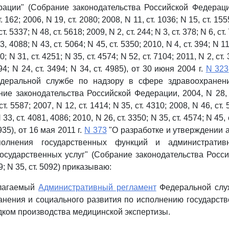
ации" (Собрание законодательства Российской Федерации
. 162; 2006, N 19, ст. 2080; 2008, N 11, ст. 1036; N 15, ст. 155
ст. 5337; N 48, ст. 5618; 2009, N 2, ст. 244; N 3, ст. 378; N 6, ст.
3, 4088; N 43, ст. 5064; N 45, ст. 5350; 2010, N 4, ст. 394; N 11,
0; N 31, ст. 4251; N 35, ст. 4574; N 52, ст. 7104; 2011, N 2, ст. 
94; N 24, ст. 3494; N 34, ст. 4985), от 30 июня 2004 г.
N 323
деральной службе по надзору в сфере здравоохранени
ие законодательства Российской Федерации, 2004, N 28, ст
т. 5587; 2007, N 12, ст. 1414; N 35, ст. 4310; 2008, N 46, ст. 
N 33, ст. 4081, 4086; 2010, N 26, ст. 3350; N 35, ст. 4574; N 45, 
1935), от 16 мая 2011 г.
N 373
"О разработке и утверждении 
полнения государственных функций и административ
осударственных услуг" (Собрание законодательства Росс
69; N 35, ст. 5092) приказываю:
илагаемый
Административный регламент
Федеральной слу
нения и социального развития по исполнению государст
дком производства медицинской экспертизы.