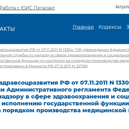
Актуал
Работа с ЮИС Легалакт
Главная
Кодексы
АКТЫ
И
соцразвития РФ от 07.11.2011 N 1330н "Об утверждении Админис
льной службы по надзору в сфере здравоохранения и социальног
рственной функции по контролю за порядком производства мед
стрировано в Минюсте РФ 27.12.2011 N 22756)
дравсоцразвития РФ от 07.11.2011 N 133
и Административного регламента Фед
надзору в сфере здравоохранения и соц
о исполнению государственной функции
а порядком производства медицинской