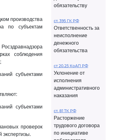
обязательству
дком производства
ст. 395 ГК РФ
ра по субъектам
Ответственность за
неисполнение
денежного
и Росздравнадзора
обязательства
рках соблюдения
;
ст 20.25 КоАП РФ
Уклонение от
ваний субъектами
исполнения
административного
твляют:
наказания
ваний субъектами
ст. 81 ТК РФ
Расторжение
трудового договора
лановых проверок
по инициативе
 экспертизы.