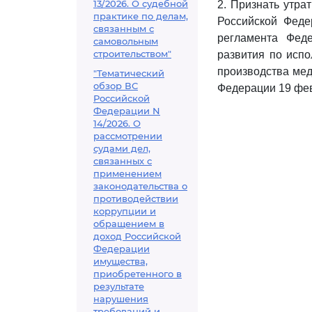
13/2026. О судебной
2. Признать утра
практике по делам,
Российской Феде
связанным с
регламента Фед
самовольным
строительством"
развития по исп
производства мед
"Тематический
обзор ВС
Федерации 19 февр
Российской
Федерации N
14/2026. О
рассмотрении
судами дел,
связанных с
применением
законодательства о
противодействии
коррупции и
обращением в
доход Российской
Федерации
имущества,
приобретенного в
результате
нарушения
требований и