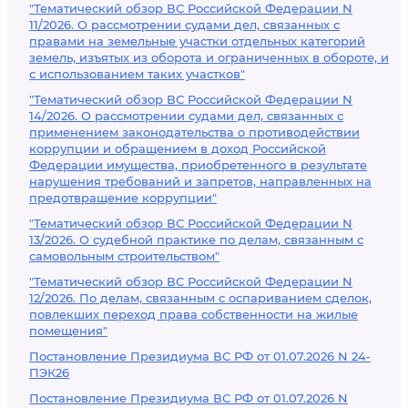
"Тематический обзор ВС Российской Федерации N
11/2026. О рассмотрении судами дел, связанных с
правами на земельные участки отдельных категорий
земель, изъятых из оборота и ограниченных в обороте, и
с использованием таких участков"
"Тематический обзор ВС Российской Федерации N
14/2026. О рассмотрении судами дел, связанных с
применением законодательства о противодействии
коррупции и обращением в доход Российской
Федерации имущества, приобретенного в результате
нарушения требований и запретов, направленных на
предотвращение коррупции"
"Тематический обзор ВС Российской Федерации N
13/2026. О судебной практике по делам, связанным с
самовольным строительством"
"Тематический обзор ВС Российской Федерации N
12/2026. По делам, связанным с оспариванием сделок,
повлекших переход права собственности на жилые
помещения"
Постановление Президиума ВС РФ от 01.07.2026 N 24-
ПЭК26
Постановление Президиума ВС РФ от 01.07.2026 N