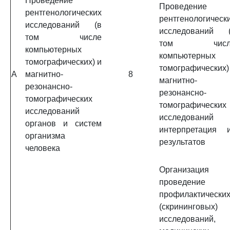
Проведение
Проведение
рентгенологических
рентгенологическ
исследований (в
исследований 
том числе
том числ
компьютерных
компьютерных
томографических) и
томографических)
A
магнитно-
8
магнитно-
резонансно-
резонансно-
томографических
томографических
исследований
исследований
органов и систем
интерпретация 
организма
результатов
человека
Организация 
проведение
профилактически
(скрининговых)
исследований,