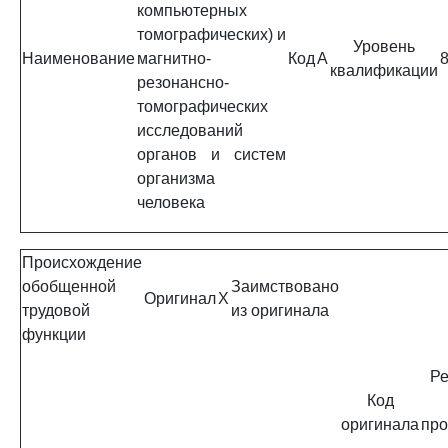
компьютерных
томографических) и
Уровень
Наименование
магнитно-
Код
A
квалификации
резонансно-
томографических
исследований
органов и систем
организма
человека
Происхождение
обобщенной
Заимствовано
Оригинал
X
трудовой
из оригинала
функции
Ре
Код
оригинала
про