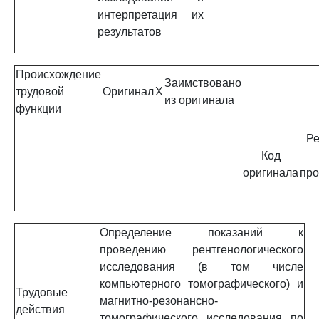
интерпретация их
результатов
Происхождение
Заимствовано
трудовой
Оригинал
X
из оригинала
функции
Ре
Код
оригинала
про
Определение показаний к
проведению рентгенологического
исследования (в том числе
компьютерного томографического) и
Трудовые
магнитно-резонансно-
действия
томографического исследования по