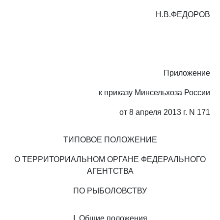
Н.В.ФЕДОРОВ
Приложение
к приказу Минсельхоза России
от 8 апреля 2013 г. N 171
ТИПОВОЕ ПОЛОЖЕНИЕ
О ТЕРРИТОРИАЛЬНОМ ОРГАНЕ ФЕДЕРАЛЬНОГО
АГЕНТСТВА
ПО РЫБОЛОВСТВУ
I. Общие положения