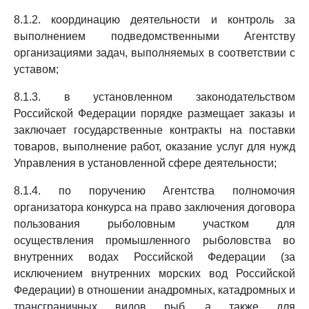
8.1.2. координацию деятельности и контроль за
выполнением подведомственными Агентству
организациями задач, выполняемых в соответствии с
уставом;
8.1.3. в установленном законодательством
Российской Федерации порядке размещает заказы и
заключает государственные контракты на поставки
товаров, выполнение работ, оказание услуг для нужд
Управления в установленной сфере деятельности;
8.1.4. по поручению Агентства полномочия
организатора конкурса на право заключения договора
пользования рыболовным участком для
осуществления промышленного рыболовства во
внутренних водах Российской Федерации (за
исключением внутренних морских вод Российской
Федерации) в отношении анадромных, катадромных и
трансграничных видов рыб, а также для