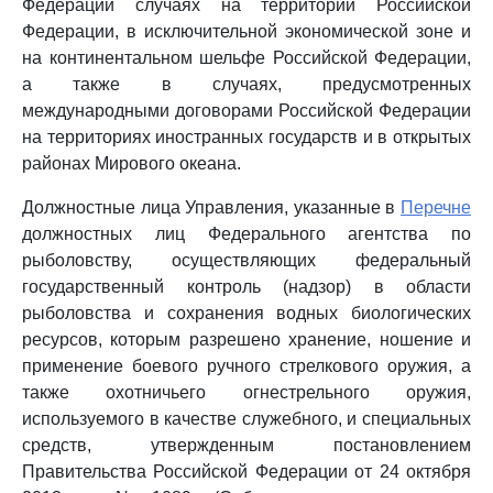
Федерации случаях на территории Российской
Федерации, в исключительной экономической зоне и
на континентальном шельфе Российской Федерации,
а также в случаях, предусмотренных
международными договорами Российской Федерации
на территориях иностранных государств и в открытых
районах Мирового океана.
Должностные лица Управления, указанные в
Перечне
должностных лиц Федерального агентства по
рыболовству, осуществляющих федеральный
государственный контроль (надзор) в области
рыболовства и сохранения водных биологических
ресурсов, которым разрешено хранение, ношение и
применение боевого ручного стрелкового оружия, а
также охотничьего огнестрельного оружия,
используемого в качестве служебного, и специальных
средств, утвержденным постановлением
Правительства Российской Федерации от 24 октября