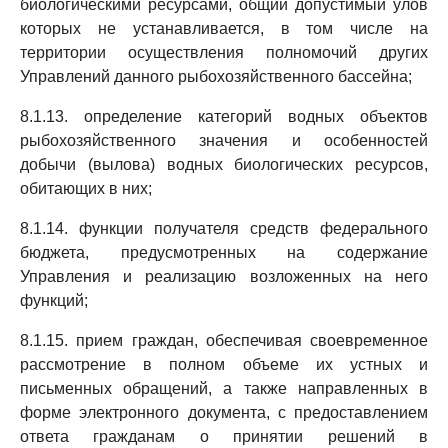
биологическими ресурсами, общий допустимый улов
которых не устанавливается, в том числе на
территории осуществления полномочий других
Управлений данного рыбохозяйственного бассейна;
8.1.13. определение категорий водных объектов
рыбохозяйственного значения и особенностей
добычи (вылова) водных биологических ресурсов,
обитающих в них;
8.1.14. функции получателя средств федерального
бюджета, предусмотренных на содержание
Управления и реализацию возложенных на него
функций;
8.1.15. прием граждан, обеспечивая своевременное
рассмотрение в полном объеме их устных и
письменных обращений, а также направленных в
форме электронного документа, с предоставлением
ответа гражданам о принятии решений в