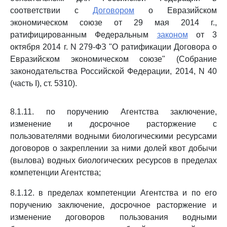
соответствии с
Договором
о Евразийском
экономическом союзе от 29 мая 2014 г.,
ратифицированным Федеральным
законом
от 3
октября 2014 г. N 279-ФЗ "О ратификации Договора о
Евразийском экономическом союзе" (Собрание
законодательства Российской Федерации, 2014, N 40
(часть I), ст. 5310).
8.1.11. по поручению Агентства заключение,
изменение и досрочное расторжение с
пользователями водными биологическими ресурсами
договоров о закреплении за ними долей квот добычи
(вылова) водных биологических ресурсов в пределах
компетенции Агентства;
8.1.12. в пределах компетенции Агентства и по его
поручению заключение, досрочное расторжение и
изменение договоров пользования водными