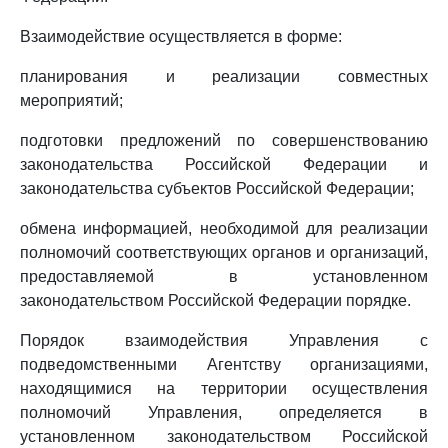
Взаимодействие осуществляется в форме:
планирования и реализации совместных
мероприятий;
подготовки предложений по совершенствованию
законодательства Российской Федерации и
законодательства субъектов Российской Федерации;
обмена информацией, необходимой для реализации
полномочий соответствующих органов и организаций,
предоставляемой в установленном
законодательством Российской Федерации порядке.
Порядок взаимодействия Управления с
подведомственными Агентству организациями,
находящимися на территории осуществления
полномочий Управления, определяется в
установленном законодательством Российской