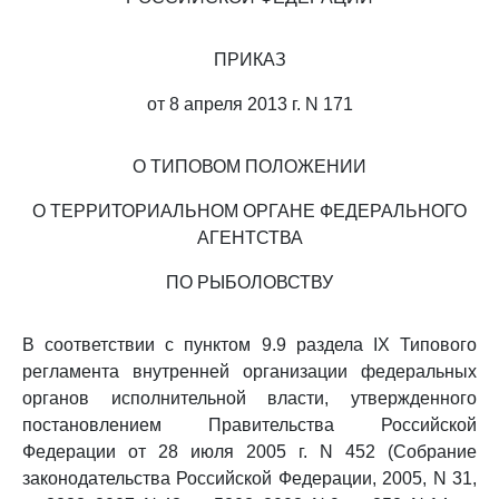
ПРИКАЗ
от 8 апреля 2013 г. N 171
О ТИПОВОМ ПОЛОЖЕНИИ
О ТЕРРИТОРИАЛЬНОМ ОРГАНЕ ФЕДЕРАЛЬНОГО
АГЕНТСТВА
ПО РЫБОЛОВСТВУ
В соответствии с пунктом 9.9 раздела IX Типового
регламента внутренней организации федеральных
органов исполнительной власти, утвержденного
постановлением Правительства Российской
Федерации от 28 июля 2005 г. N 452 (Собрание
законодательства Российской Федерации, 2005, N 31,