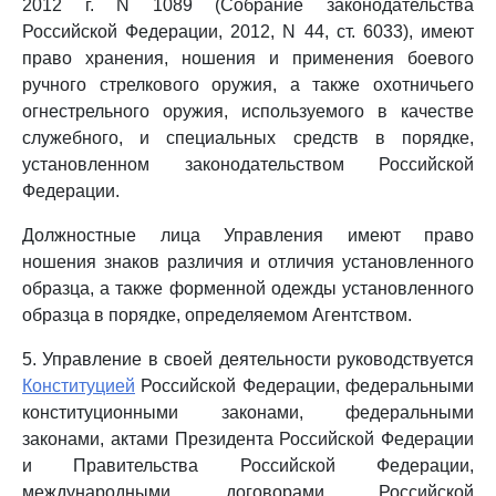
2012 г. N 1089 (Собрание законодательства
Российской Федерации, 2012, N 44, ст. 6033), имеют
право хранения, ношения и применения боевого
ручного стрелкового оружия, а также охотничьего
огнестрельного оружия, используемого в качестве
служебного, и специальных средств в порядке,
установленном законодательством Российской
Федерации.
Должностные лица Управления имеют право
ношения знаков различия и отличия установленного
образца, а также форменной одежды установленного
образца в порядке, определяемом Агентством.
5. Управление в своей деятельности руководствуется
Конституцией
Российской Федерации, федеральными
конституционными законами, федеральными
законами, актами Президента Российской Федерации
и Правительства Российской Федерации,
международными договорами Российской