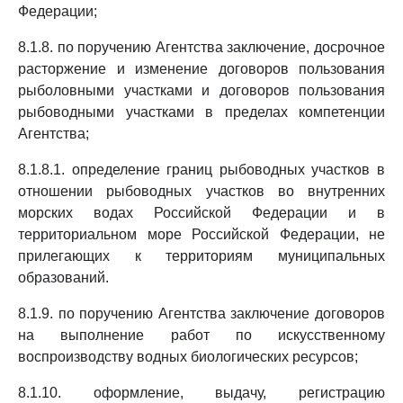
Федерации;
8.1.8. по поручению Агентства заключение, досрочное
расторжение и изменение договоров пользования
рыболовными участками и договоров пользования
рыбоводными участками в пределах компетенции
Агентства;
8.1.8.1. определение границ рыбоводных участков в
отношении рыбоводных участков во внутренних
морских водах Российской Федерации и в
территориальном море Российской Федерации, не
прилегающих к территориям муниципальных
образований.
8.1.9. по поручению Агентства заключение договоров
на выполнение работ по искусственному
воспроизводству водных биологических ресурсов;
8.1.10. оформление, выдачу, регистрацию