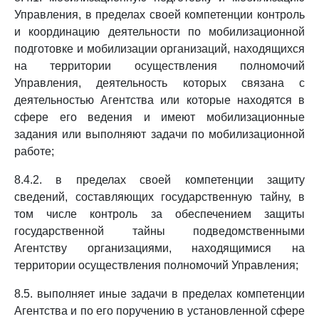
Управления, в пределах своей компетенции контроль
и координацию деятельности по мобилизационной
подготовке и мобилизации организаций, находящихся
на территории осуществления полномочий
Управления, деятельность которых связана с
деятельностью Агентства или которые находятся в
сфере его ведения и имеют мобилизационные
задания или выполняют задачи по мобилизационной
работе;
8.4.2. в пределах своей компетенции защиту
сведений, составляющих государственную тайну, в
том числе контроль за обеспечением защиты
государственной тайны подведомственными
Агентству организациями, находящимися на
территории осуществления полномочий Управления;
8.5. выполняет иные задачи в пределах компетенции
Агентства и по его поручению в установленной сфере