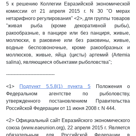
5 к решению Коллегии Евразийской экономической
комиссии от 21 апреля 2015 г. N 30 "О мерах
нетарифного регулирования" <2>, для группы товаров
"живая рыба (кроме декоративной рыбы),
ракообразные, в панцире или без панциря, живые,
моллюски, в раковине или без раковины, живые,
водные беспозвоночные, кроме ракообразных и
моллюсков, живые, яйца (цисты) артемий (Artemia
salina), являющиеся объектами рыболовства";
--------------------------------
<1>
Подпункт 5.5.8(1) пункта 5
Положения о
Федеральном агентстве по рыболовству,
утвержденного постановлением Правительства
Российской Федерации от 11 июня 2008 г. N 444.
<2> Официальный сайт Евразийского экономического
союза (www.eaeunion.org), 22 апреля 2015 г. Является
обязательным для Российской Федерации в