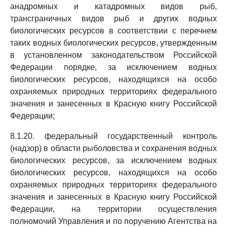
анадромных и катадромных видов рыб,
трансграничных видов рыб и других водных
биологических ресурсов в соответствии с перечнем
таких водных биологических ресурсов, утвержденным
в установленном законодательством Российской
Федерации порядке, за исключением водных
биологических ресурсов, находящихся на особо
охраняемых природных территориях федерального
значения и занесенных в Красную книгу Российской
Федерации;
8.1.20. федеральный государственный контроль
(надзор) в области рыболовства и сохранения водных
биологических ресурсов, за исключением водных
биологических ресурсов, находящихся на особо
охраняемых природных территориях федерального
значения и занесенных в Красную книгу Российской
Федерации, на территории осуществления
полномочий Управления и по поручению Агентства на