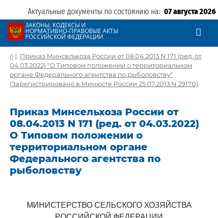
Актуальные документы по состоянию на:
07 августа 2026
ЗАКОНЫ, КОДЕКСЫ И
НОРМАТИВНО-ПРАВОВЫЕ АКТЫ
РОССИЙСКОЙ ФЕДЕРАЦИИ
|
Приказ Минсельхоза России от 08.04.2013 N 171 (ред. от
04.03.2022) "О Типовом положении о территориальном
органе Федерального агентства по рыболовству"
(Зарегистрировано в Минюсте России 25.07.2013 N 29170)
Приказ Минсельхоза России от
08.04.2013 N 171 (ред. от 04.03.2022)
О Типовом положении о
территориальном органе
Федерального агентства по
рыболовству
МИНИСТЕРСТВО СЕЛЬСКОГО ХОЗЯЙСТВА
РОССИЙСКОЙ ФЕДЕРАЦИИ