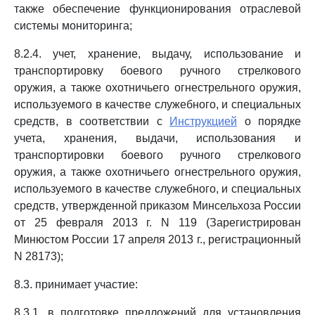
также обеспечение функционирования отраслевой
системы мониторинга;
8.2.4. учет, хранение, выдачу, использование и
транспортировку боевого ручного стрелкового
оружия, а также охотничьего огнестрельного оружия,
используемого в качестве служебного, и специальных
средств, в соответствии с
Инструкцией
о порядке
учета, хранения, выдачи, использования и
транспортировки боевого ручного стрелкового
оружия, а также охотничьего огнестрельного оружия,
используемого в качестве служебного, и специальных
средств, утвержденной приказом Минсельхоза России
от 25 февраля 2013 г. N 119 (Зарегистрирован
Минюстом России 17 апреля 2013 г., регистрационный
N 28173);
8.3. принимает участие:
8.3.1. в подготовке предложений для установления