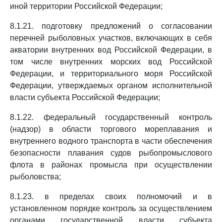
иной территории Российской Федерации;
8.1.21. подготовку предложений о согласовании
перечней рыболовных участков, включающих в себя
акватории внутренних вод Российской Федерации, в
том числе внутренних морских вод Российской
Федерации, и территориального моря Российской
Федерации, утверждаемых органом исполнительной
власти субъекта Российской Федерации;
8.1.22. федеральный государственный контроль
(надзор) в области торгового мореплавания и
внутреннего водного транспорта в части обеспечения
безопасности плавания судов рыбопромыслового
флота в районах промысла при осуществлении
рыболовства;
8.1.23. в пределах своих полномочий и в
установленном порядке контроль за осуществлением
органами государственной власти субъекта