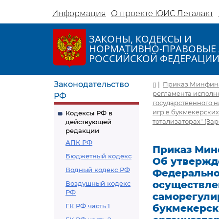
Информация
О проекте ЮИС Легалакт
ЗАКОНЫ, КОДЕКСЫ И
НОРМАТИВНО-ПРАВОВЫЕ 
РОССИЙСКОЙ ФЕДЕРАЦИ
Законодательство
|
Приказ Минфина 
регламента исполн
РФ
государственного 
игр в букмекерских
Кодексы РФ в
тотализаторах" (За
действующей
редакции
АПК РФ
Приказ Минф
Бюджетный кодекс
Об утвержд
Водный кодекс РФ
Федерально
осуществле
Воздушный кодекс
РФ
саморегули
ГК РФ часть 1
букмекерск