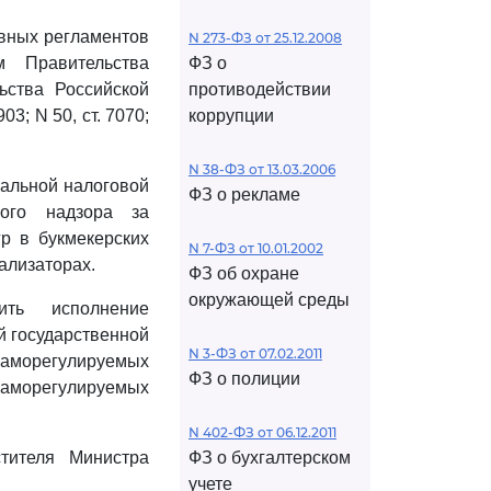
вных регламентов
N 273-ФЗ от 25.12.2008
м Правительства
ФЗ о
ьства Российской
противодействии
903; N 50, ст. 7070;
коррупции
N 38-ФЗ от 13.03.2006
альной налоговой
ФЗ о рекламе
ного надзора за
р в букмекерских
N 7-ФЗ от 10.01.2002
ализаторах.
ФЗ об охране
окружающей среды
ить исполнение
 государственной
N 3-ФЗ от 07.02.2011
саморегулируемых
ФЗ о полиции
саморегулируемых
N 402-ФЗ от 06.12.2011
тителя Министра
ФЗ о бухгалтерском
учете