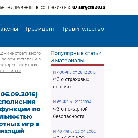
льные документы по состоянию на:
07 августа 2026
Законы
Президент
Правительство
Популярные статьи
и Административного
 по осуществлению
и материалы
заторов азартных
тных игр в
N 400-ФЗ от 28.12.2013
ФЗ о страховых
пенсиях
06.09.2016)
сполнения
N 69-ФЗ от 21.12.1994
 функции по
ФЗ о пожарной
ельностью
безопасности
ртных игр в
низаций
N 40-ФЗ от 25.04.2002