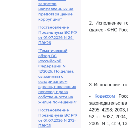
запретов,
направленных на
предотвращение
коррупции"
2. Исполнение г
Постановление
(далее - ФНС Росс
Президиума ВС РФ
от 01.07.2026 N 24-
ПЭК26
"Тематический
обзор ВС
Российской
Федерации N
12/2026. По делам,
связанным с
оспариванием
3. Исполнение го
сделок, повлекших
переход права
-
Кодексом
Росс
собственности на
жилые помещения"
законодательства Р
4295, 4298; 2003, N
Постановление
Президиума ВС РФ
52, ст. 5037; 2004,
от 01.07.2026 N 272-
2005, N 1, ст. 9, 13
ПЭК25