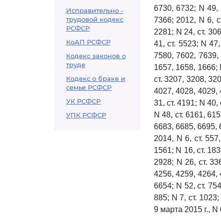
6730, 6732; N 49, 
Исправительно -
трудовой кодекс
7366; 2012, N 6, ст
РСФСР
2281; N 24, ст. 306
КоАП РСФСР
41, ст. 5523; N 47,
7580, 7602, 7639, 
Кодекс законов о
труде
1657, 1658, 1666; N
Кодекс о браке и
ст. 3207, 3208, 320
семье РСФСР
4027, 4028, 4029, 
УК РСФСР
31, ст. 4191; N 40,
N 48, ст. 6161, 615
УПК РСФСР
6683, 6685, 6695, 
2014, N 6, ст. 557
1561; N 16, ст. 183
2928; N 26, ст. 33
4256, 4259, 4264, 4
6654; N 52, ст. 754
885; N 7, ст. 102
9 марта 2015 г., 