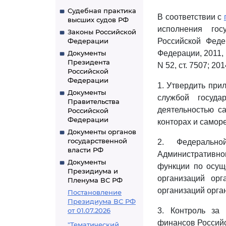
Судебная практика
В соответствии с
высших судов РФ
исполнения гос
Законы Российской
Федерации
Российской Феде
Документы
Федерации, 2011, N 
Президента
N 52, ст. 7507; 201
Российской
Федерации
1. Утвердить пр
Документы
службой госуда
Правительства
деятельностью с
Российской
Федерации
конторах и самор
Документы органов
государственной
2. Федерально
власти РФ
Административно
Документы
функции по осущ
Президиума и
организаций орг
Пленума ВС РФ
организаций орган
Постановление
Президиума ВС РФ
от 01.07.2026
3. Контроль за
финансов Российс
"Тематический