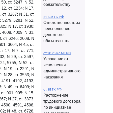
 50, ст. 5247; N 52,
обязательству
N 12, ст. 1234; N 17,
 ст. 3287; N 31, ст.
ст. 395 ГК РФ
т. 5279, 5281; N 52,
Ответственность за
1825; N 17, ст. 1930;
неисполнение
7, 4008, 4009; N 31,
денежного
0, ст. 6246; 2008, N
обязательства
601, 3604; N 45, ст.
. 17; N 7, ст. 771,
ст 20.25 КоАП РФ
32; N 29, ст. 3597,
Уклонение от
24, 5755; N 52, ст.
исполнения
5; N 19, ст. 2291; N
административного
9; N 28, ст. 3553; N
наказания
, 4191, 4192, 4193,
8; N 49, ст. 6409; N
ст. 81 ТК РФ
 ст. 901, 905; N 15,
Расторжение
267; N 27, ст. 3873,
трудового договора
, 4590, 4591, 4598,
по инициативе
02; N 48, ст. 6728,