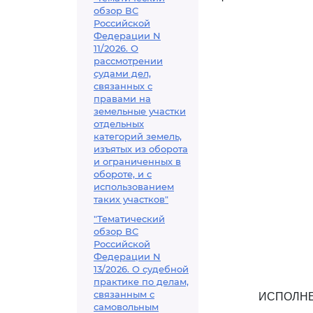
обзор ВС
Российской
Федерации N
11/2026. О
рассмотрении
судами дел,
связанных с
правами на
земельные участки
отдельных
категорий земель,
изъятых из оборота
и ограниченных в
обороте, и с
использованием
таких участков"
"Тематический
обзор ВС
Российской
Федерации N
13/2026. О судебной
практике по делам,
связанным с
ИСПОЛНЕ
самовольным