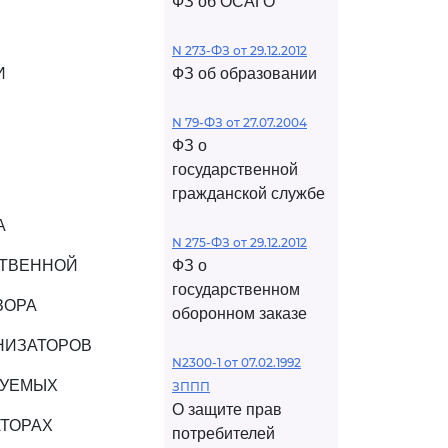
ФЗ об ОСАГО
N 273-ФЗ от 29.12.2012
И
ФЗ об образовании
N 79-ФЗ от 27.07.2004
ФЗ о
государственной
гражданской службе
А
N 275-ФЗ от 29.12.2012
СТВЕННОЙ
ФЗ о
государственном
ЗОРА
оборонном заказе
НИЗАТОРОВ
N2300-1 от 07.02.1992
РУЕМЫХ
ЗППП
О защите прав
АТОРАХ
потребителей