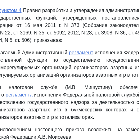
пунктом 4
Правил разработки и утверждения администрати
ударственных функций, утвержденных постановление
рации от 16 мая 2011 г. N 373 (Собрание законодател
22, ст. 3169; N 35, ст. 5092; 2012, N 28, ст. 3908; N 36, ст. 4
4, N 5, ст. 506), приказываю:
илагаемый Административный
регламент
исполнения Федер
рственной функции по осуществлению государствен
аморегулируемых организаций организаторов азартных иг
егулируемых организаций организаторов азартных игр в тот
й налоговой службе (М.В. Мишустину) обеспеч
го
регламента
исполнения Федеральной налоговой службой
ествлению государственного надзора за деятельностью 
анизаторов азартных игр в букмекерских конторах и 
изаторов азартных игр в тотализаторах.
 исполнением настоящего приказа возложить на замес
кой Федерации А.В. Моисеева.