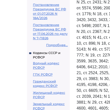
N 25, ст. 2431; N 2
Постановление
от. 5574, 5596; 2006
Президиума ВС РФ
от 01.07.2026 N
ст. 1776; N 18, ст.
18А/2026
3420, 3432, 3433, 3
Постановление
ст. 5498; 2007, N 1,
Президиума ВС РФ
N 20, ст. 2367; N 2
от 17.06.2026 по делу
ст. 4015; N 41, ст.
N 7-ПВ26
10, ст. 896; N 18, 
Подробнее...
5143; N 49, ст. 57
Кодексы СССР и
777; N 19, ст. 227
РСФСР
3599, 3635, 3642; 
Водный кодекс
6406, 6412; 2010, N
РСФСР
21, ст. 2524, 2525,
ГПК РСФСР
29, ст. 3983; N 30
Гражданский
4195, 4198, 4206, 4
кодекс РСФСР
50, ст. 6605; N 52,
Жилищный кодекс
ст. 2039, 2041; N 1
РСФСР
3881; N 29, ст. 42
Земельный кодекс
4600, 4601, 4605; 
РСФСР