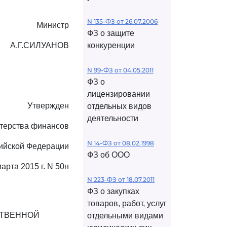
N 135-ФЗ от 26.07.2006
Министр
ФЗ о защите
А.Г.СИЛУАНОВ
конкуренции
N 99-ФЗ от 04.05.2011
ФЗ о
лицензировании
Утвержден
отдельных видов
деятельности
терства финансов
N 14-ФЗ от 08.02.1998
ийской Федерации
ФЗ об ООО
марта 2015 г. N 50н
N 223-ФЗ от 18.07.2011
ФЗ о закупках
товаров, работ, услуг
СТВЕННОЙ
отдельными видами