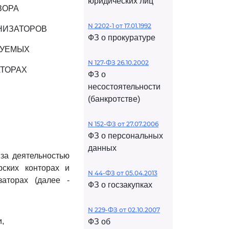
юридических лиц
ЗОРА
N 2202-1 от 17.01.1992
НИЗАТОРОВ
ФЗ о прокуратуре
РУЕМЫХ
N 127-ФЗ 26.10.2002
АТОРАХ
ФЗ о
несостоятельности
(банкротстве)
N 152-ФЗ от 27.07.2006
ФЗ о персональных
данных
 за деятельностью
рских конторах и
N 44-ФЗ от 05.04.2013
заторах (далее -
ФЗ о госзакупках
N 229-ФЗ от 02.10.2007
,
ФЗ об