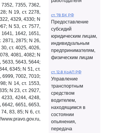
работодателя
, 7352, 7355, 7362,
128; N 19, ст. 2278,
ст. 78 БК РФ
 4322, 4329, 4330; N
Предоставление
967; N 53, ст. 7577,
субсидий
. 1641, 1642, 1651,
юридическим лицам,
т. 2871, 2875; N 26,
индивидуальным
 30, ст. 4025, 4026,
предпринимателям,
4078, 4081, 4082; N
физическим лицам
4, 5633, 5643, 5644;
344, 6345; N 51, ст.
ст. 12.8 КоАП РФ
, 6999, 7002, 7010;
Управление
98; N 14, ст. 1553,
транспортным
335; N 23, ст. 2927,
средством
, 4233, 4244, 4248,
водителем,
8, 6642, 6651, 6653,
находящимся в
74, 83, 85; N 6, ст.
состоянии
/www.pravo.gov.ru,
опьянения,
передача