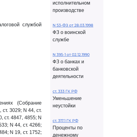
исполнительном
производстве
алоговой службой
N 53-ФЗ от 28.03.1998
ФЗ о воинской
службе
N 395-1 от 02.12.1990
ФЗ о банках и
банковской
деятельности
ст. 333 ГК РФ
Уменьшение
ениях (Собрание
неустойки
ст. 3029; N 44, ст.
0, ст. 4847, 4855; N
ст. 317.1 ГК РФ
533; N 44, ст. 4266;
Проценты по
1484; N 19, ст. 1752;
денежному