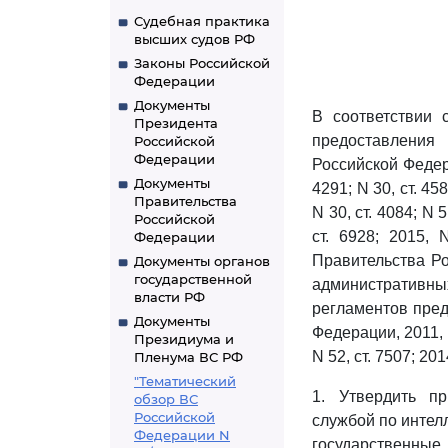
Судебная практика
высших судов РФ
Законы Российской
Федерации
Документы
В соответствии
Президента
предоставления 
Российской
Федерации
Российской Федерац
Документы
4291; N 30, ст. 458
Правительства
N 30, ст. 4084; N 5
Российской
ст. 6928; 2015, 
Федерации
Правительства Ро
Документы органов
государственной
административны
власти РФ
регламентов пред
Документы
Федерации, 2011, N 
Президиума и
N 52, ст. 7507; 20
Пленума ВС РФ
"Тематический
1. Утвердить п
обзор ВС
Российской
службой по интел
Федерации N
государственны