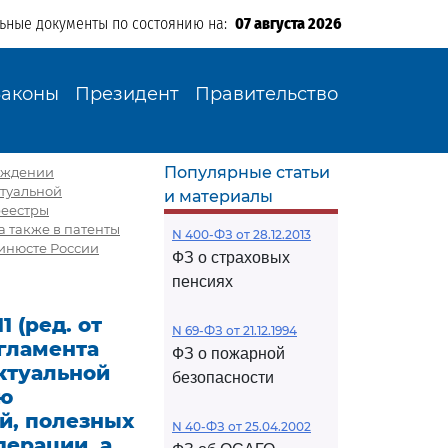
льные документы по состоянию на:
07 августа 2026
Законы
Президент
Правительство
Популярные статьи
ерждении
туальной
и материалы
реестры
 также в патенты
N 400-ФЗ от 28.12.2013
инюсте России
ФЗ о страховых
пенсиях
 (ред. от
N 69-ФЗ от 21.12.1994
гламента
ФЗ о пожарной
ктуальной
безопасности
ию
й, полезных
N 40-ФЗ от 25.04.2002
ерации, а