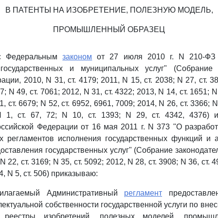
В ПАТЕНТЫ НА ИЗОБРЕТЕНИЕ, ПОЛЕЗНУЮ МОДЕЛЬ,
ПРОМЫШЛЕННЫЙ ОБРАЗЕЦ
 с Федеральным
законом
от 27 июля 2010 г. N 210-ФЗ 
государственных и муниципальных услуг" (Собрание 
ии, 2010, N 31, ст. 4179; 2011, N 15, ст. 2038; N 27, ст. 38
7; N 49, ст. 7061; 2012, N 31, ст. 4322; 2013, N 14, ст. 1651; N
1, ст. 6679; N 52, ст. 6952, 6961, 7009; 2014, N 26, ст. 3366; N
N 1, ст. 67, 72; N 10, ст. 1393; N 29, ст. 4342, 4376)
ссийской Федерации от 16 мая 2011 г. N 373 "О разрабо
х регламентов исполнения государственных функций и 
оставления государственных услуг" (Собрание законодате
22, ст. 3169; N 35, ст. 5092; 2012, N 28, ст. 3908; N 36, ст. 4
14, N 5, ст. 506) приказываю:
рилагаемый Административный
регламент
предоставле
лектуальной собственности государственной услуги по вне
е реестры изобретений, полезных моделей, промыш