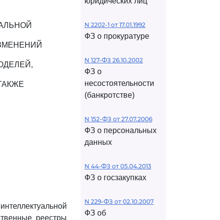
юридических лиц
УАЛЬНОЙ
N 2202-1 от 17.01.1992
ФЗ о прокуратуре
ИЗМЕНЕНИЙ
N 127-ФЗ 26.10.2002
ОДЕЛЕЙ,
ФЗ о
несостоятельности
ТАКЖЕ
(банкротстве)
N 152-ФЗ от 27.07.2006
ФЗ о персональных
данных
N 44-ФЗ от 05.04.2013
ФЗ о госзакупках
N 229-ФЗ от 02.10.2007
интеллектуальной
ФЗ об
ственные реестры