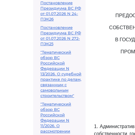
Постановление
Президиума ВС РФ
от 01.07.2026 N 24-
ПРЕДОС
ПЭК26
Постановление
СОБСТВЕН
Президиума ВС РФ
от 01.07.2026 N 272-
В ГОСУ
ПЭК25
ПРОМ
"Тематический
обзор ВС
Российской
Федерации N
13/2026. О судебной
практике по делам,
связанным с
самовольным
строительством"
"Тематический
обзор ВС
Российской
Федерации N
11/2026. О
1. Администрати
рассмотрении
собственности г