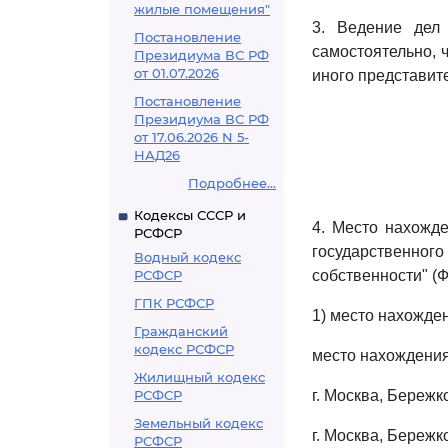
жилые помещения"
3. Ведение дел
Постановление
самостоятельно, 
Президиума ВС РФ
от 01.07.2026
иного представите
Постановление
Президиума ВС РФ
от 17.06.2026 N 5-
НАД26
Подробнее...
Кодексы СССР и
4. Место нахожд
РСФСР
государственн
Водный кодекс
РСФСР
собственности" (
ГПК РСФСР
1) место нахождени
Гражданский
кодекс РСФСР
место нахождени
Жилищный кодекс
РСФСР
г. Москва, Бережко
Земельный кодекс
г. Москва, Бережков
РСФСР