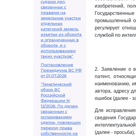
судами дел,
изобретений, по
связанных с
правами на
Государственны
земельные участки
промышленный обр
отдельных
регулирует отно
категорий земель,
изъятых из оборота
службой по интел
и ограниченных в
обороте, и с
использованием
таких участков"
Постановление
2. Заявление о 
Президиума ВС РФ
от 01.07.2026
патент, относящ
наименованию, им
"Тематический
обзор ВС
автора, адресу д
Российской
ошибок (далее - 
Федерации N
12/2026. По делам,
Для исправления
связанным с
оспариванием
сведения Государ
сделок, повлекших
интеллектуально
переход права
(далее - просьба)
собственности на