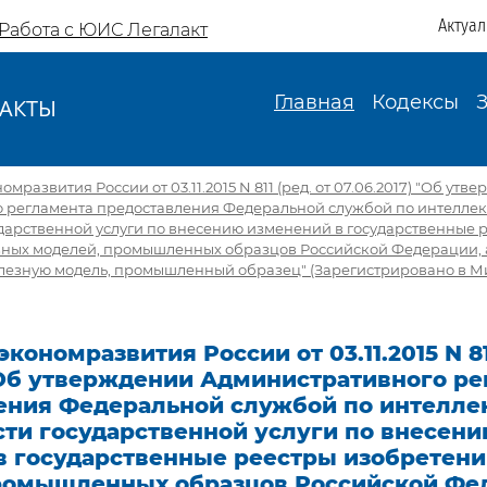
Актуа
Работа с ЮИС Легалакт
Главная
Кодексы
АКТЫ
И
развития России от 03.11.2015 N 811 (ред. от 07.06.2017) "Об утв
 регламента предоставления Федеральной службой по интеллек
дарственной услуги по внесению изменений в государственные 
зных моделей, промышленных образцов Российской Федерации, а
олезную модель, промышленный образец" (Зарегистрировано в М
кономразвития России от 03.11.2015 N 811
) Об утверждении Административного ре
ения Федеральной службой по интелле
сти государственной услуги по внесен
в государственные реестры изобретени
ромышленных образцов Российской Фед