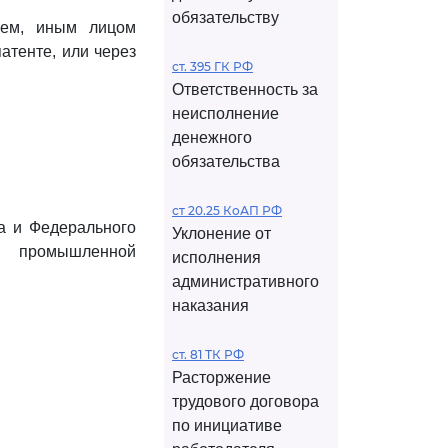
обязательству
лем, иным лицом
атенте, или через
ст. 395 ГК РФ
Ответственность за
неисполнение
денежного
обязательства
ст 20.25 КоАП РФ
а и Федерального
Уклонение от
т промышленной
исполнения
административного
наказания
ст. 81 ТК РФ
Расторжение
трудового договора
по инициативе