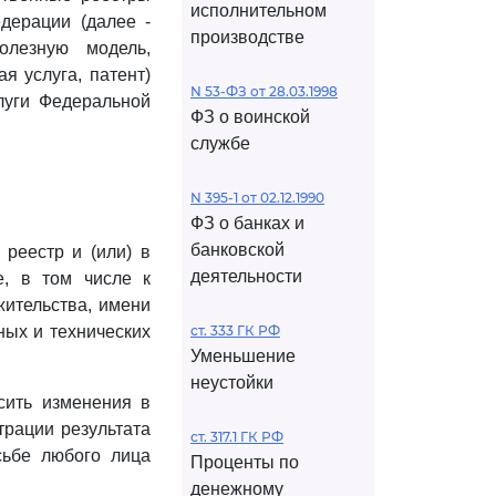
исполнительном
дерации (далее -
производстве
олезную модель,
я услуга, патент)
N 53-ФЗ от 28.03.1998
луги Федеральной
ФЗ о воинской
службе
N 395-1 от 02.12.1990
ФЗ о банках и
банковской
реестр и (или) в
деятельности
е, в том числе к
жительства, имени
ных и технических
ст. 333 ГК РФ
Уменьшение
неустойки
сить изменения в
трации результата
ст. 317.1 ГК РФ
сьбе любого лица
Проценты по
денежному