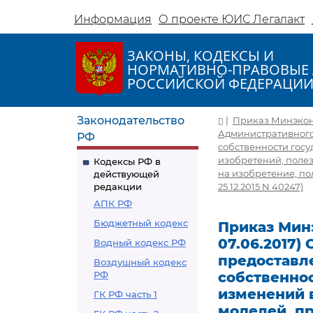
Информация
О проекте ЮИС Легалакт
ЗАКОНЫ, КОДЕКСЫ И
НОРМАТИВНО-ПРАВОВЫЕ 
РОССИЙСКОЙ ФЕДЕРАЦИ
Законодательство
|
Приказ Минэконом
Административного
РФ
собственности госу
изобретений, поле
Кодексы РФ в
на изобретение, п
действующей
редакции
25.12.2015 N 40247)
АПК РФ
Бюджетный кодекс
Приказ Минэ
07.06.2017
Водный кодекс РФ
предоставл
Воздушный кодекс
РФ
собственно
изменений 
ГК РФ часть 1
моделей, п