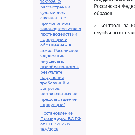
14/2026. О
Российской Федер
рассмотрении
судами дел,
образец.
связанных с
применением
2. Контроль за 
законодательства о
службы по интелл
противодействии
коррупции и
обращением в
доход Российской
Федерации
имущества,
приобретенного в
результате
нарушения
требований и
запретов,
направленных на
предотвращение
коррупции"
Постановление
Президиума ВС РФ
от 01.07.2026 N
18А/2026