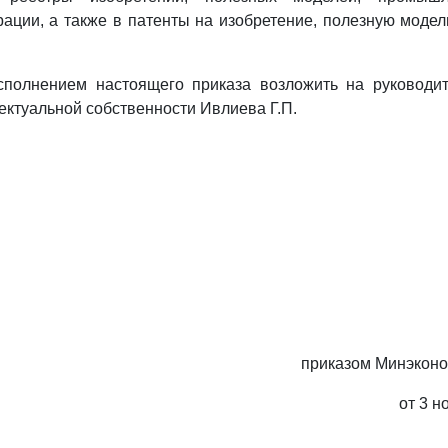
ации, а также в патенты на изобретение, полезную мод
исполнением настоящего приказа возложить на руководи
ектуальной собственности Ивлиева Г.П.
приказом Минэконо
от 3 н