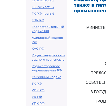
ГК РФ часть 2
также в пат
ГК РФ часть 3
промышлен
ГК РФ часть 4
ГПК РФ
Градостроительный
МИНИСТЕ
кодекс РФ
Жилищный кодекс
РФ
КАС РФ
Кодекс внутреннего
водного транспорта
Кодекс торгового
мореплавания РФ
ПРЕДОС
Семейный кодекс
СОБСТВЕН
ТК РФ
УИК РФ
В ГОСУ
УК РФ
ПРОМ
УПК РФ