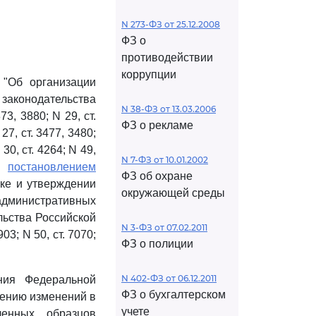
N 273-ФЗ от 25.12.2008
ФЗ о
противодействии
коррупции
"Об организации
законодательства
N 38-ФЗ от 13.03.2006
73, 3880; N 29, ст.
ФЗ о рекламе
 27, ст. 3477, 3480;
 30, ст. 4264; N 49,
N 7-ФЗ от 10.01.2002
 и
постановлением
ФЗ об охране
тке и утверждении
окружающей среды
административных
льства Российской
N 3-ФЗ от 07.02.2011
903; N 50, ст. 7070;
ФЗ о полиции
N 402-ФЗ от 06.12.2011
ния Федеральной
ФЗ о бухгалтерском
сению изменений в
учете
ленных образцов