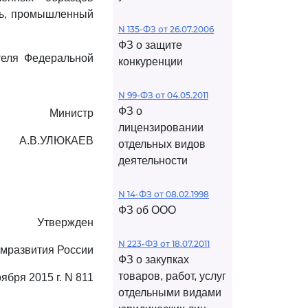
ель, промышленный
N 135-ФЗ от 26.07.2006
ФЗ о защите
теля Федеральной
конкуренции
N 99-ФЗ от 04.05.2011
ФЗ о
Министр
лицензировании
А.В.УЛЮКАЕВ
отдельных видов
деятельности
N 14-ФЗ от 08.02.1998
ФЗ об ООО
Утвержден
N 223-ФЗ от 18.07.2011
мразвития России
ФЗ о закупках
товаров, работ, услуг
оября 2015 г. N 811
отдельными видами