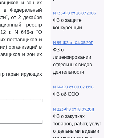
авщиков и зон их
ий в Федеральный
N 135-ФЗ от 26.07.2006
и", от 2 декабря
ФЗ о защите
ционный реестр
конкуренции
12 г. N 646-э "О
их поставщиков и
N 99-ФЗ от 04.05.2011
нии) организаций в
ФЗ о
тавщиков и зон их
лицензировании
отдельных видов
деятельности
тр гарантирующих
N 14-ФЗ от 08.02.1998
ФЗ об ООО
────────────┐
N 223-ФЗ от 18.07.2011
ФЗ о закупках
────────────┘
товаров, работ, услуг
отдельными видами