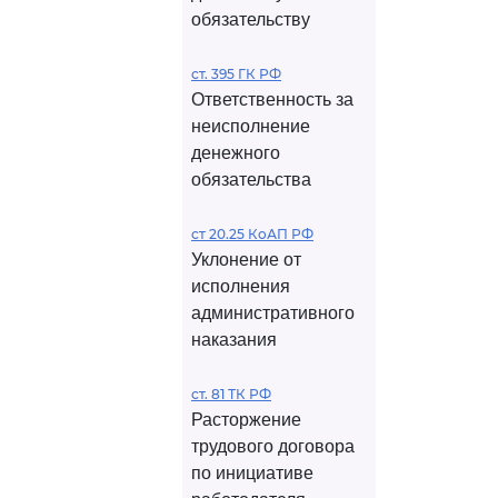
обязательству
ст. 395 ГК РФ
Ответственность за
неисполнение
денежного
обязательства
ст 20.25 КоАП РФ
Уклонение от
исполнения
административного
наказания
ст. 81 ТК РФ
Расторжение
трудового договора
по инициативе