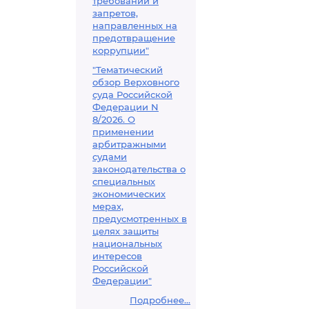
требований и
запретов,
направленных на
предотвращение
коррупции"
"Тематический
обзор Верховного
суда Российской
Федерации N
8/2026. О
применении
арбитражными
судами
законодательства о
специальных
экономических
мерах,
предусмотренных в
целях защиты
национальных
интересов
Российской
Федерации"
Подробнее...