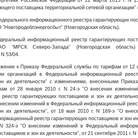
ергетики Российской Федерации от 22 марта 2013 г. N 1
ующего поставщика территориальной сетевой организации"
Федерального информационного реестра гарантирующих пос
 "Новгородоблэнергосбыт" (Новгородская область).
едеральный информационный реестр гарантирующих пост
ОАО "МРСК Северо-Запада" (Новгородская область)
N 53/04.
ожение к Приказу Федеральной службы по тарифам от 12 
нии организаций в Федеральный информационный реест
он их деятельности" с изменениями, внесенными Прика
ам от 28 января 2010 г. N 24-э "О внесении изменен
реестр гарантирующих поставщиков и зон их деятельнос
О внесении изменений в Федеральный информационный рее
н их деятельности", от 18 мая 2010 г. N 169-э "О вне
рмационный реестр гарантирующих поставщиков и зон их 
 N 324-э "О внесении изменений в Федеральный инфор
тавщиков и зон их деятельности", от 21 сентября 2011 г. N