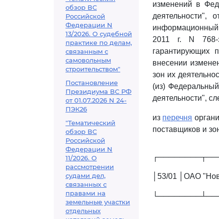
изменений в Фед
обзор ВС
деятельности", 
Российской
Федерации N
информационный 
13/2026. О судебной
2011 г. N 768
практике по делам,
гарантирующих п
связанным с
самовольным
внесении измене
строительством"
зон их деятельнос
Постановление
(из) Федеральный
Президиума ВС РФ
деятельности", с
от 01.07.2026 N 24-
ПЭК26
из
перечня
органи
"Тематический
поставщиков и зон
обзор ВС
Российской
Федерации N
┌────────┬──
11/2026. О
рассмотрении
судами дел,
│53/01 │ОАО "Нов
связанных с
правами на
└────────┴──
земельные участки
отдельных