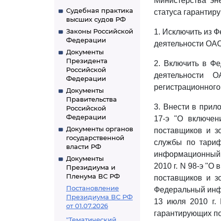
Министерства эн
Судебная практика
статуса гарантир
высших судов РФ
Законы Российской
1. Исключить из 
Федерации
деятельности ОАО
Документы
Президента
2. Включить в Ф
Российской
деятельности 
Федерации
регистрационного 
Документы
Правительства
3. Внести в прил
Российской
Федерации
17-э "О включе
Документы органов
поставщиков и з
государственной
службы по тариф
власти РФ
информационный 
Документы
2010 г. N 98-э "
Президиума и
Пленума ВС РФ
поставщиков и зо
Постановление
Федеральный инфо
Президиума ВС РФ
13 июля 2010 г.
от 01.07.2026
гарантирующих пос
"Тематический