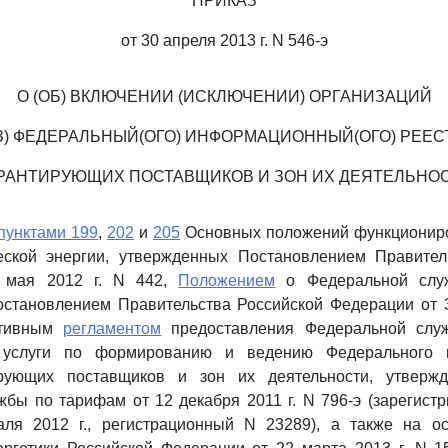
ПРИКАЗ
от 30 апреля 2013 г. N 546-э
О (ОБ) ВКЛЮЧЕНИИ (ИСКЛЮЧЕНИИ) ОРГАНИЗАЦИЙ
ИЗ) ФЕДЕРАЛЬНЫЙ(ОГО) ИНФОРМАЦИОННЫЙ(ОГО) РЕЕСТ
РАНТИРУЮЩИХ ПОСТАВЩИКОВ И ЗОН ИХ ДЕЯТЕЛЬНО
пунктами 199
,
202
и
205
Основных положений функционир
еской энергии, утвержденных Постановлением Правител
 мая 2012 г. N 442,
Положением
о Федеральной слу
становлением Правительства Российской Федерации от 3
ативным
регламентом
предоставления Федеральной слу
й услуги по формированию и ведению Федерального 
ирующих поставщиков и зон их деятельности, утверж
бы по тарифам от 12 декабря 2011 г. N 796-э (зарегис
ля 2012 г., регистрационный N 23289), а также на 