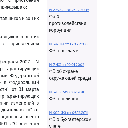
50 "О присвоении
 приказываю:
N 273-ФЗ от 25.12.2008
ФЗ о
тавщиков и зон их
противодействии
коррупции
авщиков и зон их
 с присвоением
N 38-ФЗ от 13.03.2006
ФЗ о рекламе
февраля 2007 г. N
N 7-ФЗ от 10.01.2002
р гарантирующих
ФЗ об охране
зами Федеральной
окружающей среды
ий в Федеральный
ти", от 31 марта
N 3-ФЗ от 07.02.2011
стр гарантирующих
ФЗ о полиции
сении изменений в
деятельности", от
N 402-ФЗ от 06.12.2011
мационный реестр
ФЗ о бухгалтерском
 601-э "О внесении
учете