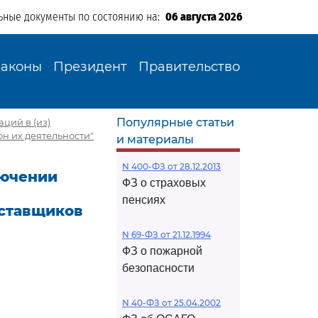
ьные документы по состоянию на:
06 августа 2026
Законы
Президент
Правительство
Популярные статьи
ций в (из)
н их деятельности"
и материалы
N 400-ФЗ от 28.12.2013
лючении
ФЗ о страховых
пенсиях
оставщиков
N 69-ФЗ от 21.12.1994
ФЗ о пожарной
безопасности
N 40-ФЗ от 25.04.2002