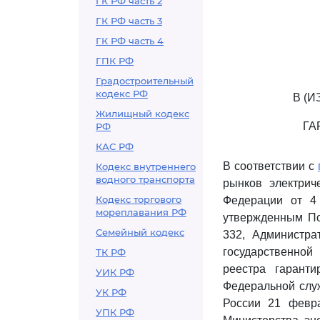
ГК РФ часть 2
ГК РФ часть 3
ГК РФ часть 4
ГПК РФ
Градостроительный
кодекс РФ
В (
Жилищный кодекс
ГА
РФ
КАС РФ
В соответствии с
Кодекс внутреннего
водного транспорта
рынков электрич
Кодекс торгового
Федерации от 4
мореплавания РФ
утвержденным По
Семейный кодекс
332, Администр
государственно
ТК РФ
реестра гарант
УИК РФ
Федеральной служ
УК РФ
России 21 февра
УПК РФ