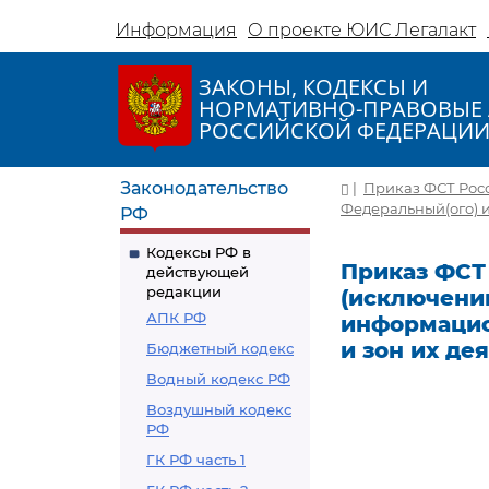
Информация
О проекте ЮИС Легалакт
ЗАКОНЫ, КОДЕКСЫ И
НОРМАТИВНО-ПРАВОВЫЕ 
РОССИЙСКОЙ ФЕДЕРАЦИ
Законодательство
|
Приказ ФСТ Росси
Федеральный(ого) и
РФ
Кодексы РФ в
Приказ ФСТ 
действующей
редакции
(исключении
АПК РФ
информацио
и зон их де
Бюджетный кодекс
Водный кодекс РФ
Воздушный кодекс
РФ
ГК РФ часть 1