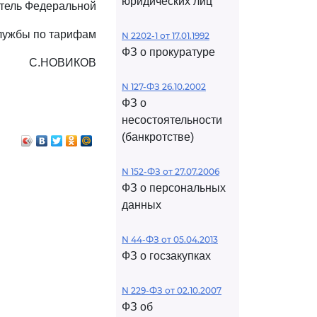
юридических лиц
тель Федеральной
лужбы по тарифам
N 2202-1 от 17.01.1992
ФЗ о прокуратуре
С.НОВИКОВ
N 127-ФЗ 26.10.2002
ФЗ о
несостоятельности
(банкротстве)
N 152-ФЗ от 27.07.2006
ФЗ о персональных
данных
N 44-ФЗ от 05.04.2013
ФЗ о госзакупках
N 229-ФЗ от 02.10.2007
ФЗ об