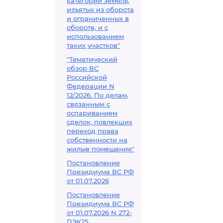
категорий земель,
изъятых из оборота
и ограниченных в
обороте, и с
использованием
таких участков"
"Тематический
обзор ВС
Российской
Федерации N
12/2026. По делам,
связанным с
оспариванием
сделок, повлекших
переход права
собственности на
жилые помещения"
Постановление
Президиума ВС РФ
от 01.07.2026
Постановление
Президиума ВС РФ
от 01.07.2026 N 272-
ПЭК25