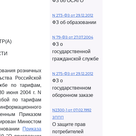
ФЗ об ОСАГО
N 273-ФЗ от 29.12.2012
ФЗ об образовании
N 79-ФЗ от 27.07.2004
Р(А)
ФЗ о
государственной
СТИ
гражданской службе
ования розничных
N 275-ФЗ от 29.12.2012
ьства Российской
ФЗ о
жбе по тарифам,
государственном
0 июня 2004 г. N
оборонном заказе
жбой по тарифам
информационного
N2300-1 от 07.02.1992
денным Приказом
ЗППП
трирован Минюстом
О защите прав
основании
Приказа
потребителей