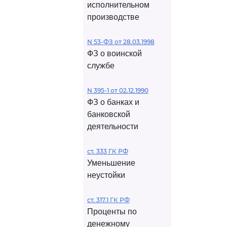
исполнительном
производстве
N 53-ФЗ от 28.03.1998
ФЗ о воинской
службе
N 395-1 от 02.12.1990
ФЗ о банках и
банковской
деятельности
ст. 333 ГК РФ
Уменьшение
неустойки
ст. 317.1 ГК РФ
Проценты по
денежному