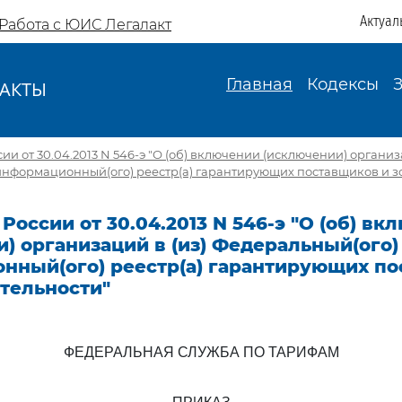
Актуал
Работа с ЮИС Легалакт
Главная
Кодексы
АКТЫ
И
и от 30.04.2013 N 546-э "О (об) включении (исключении) организа
нформационный(ого) реестр(а) гарантирующих поставщиков и зо
России от 30.04.2013 N 546-э "О (об) вк
) организаций в (из) Федеральный(ого)
нный(ого) реестр(а) гарантирующих п
ятельности"
ФЕДЕРАЛЬНАЯ СЛУЖБА ПО ТАРИФАМ