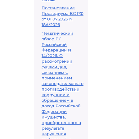
Постановление
Президиума ВС РФ
от 01.07.2026 N
18А/2026
"Тематический
обзор ВС
Российской
Федерации N
14/2026. О
рассмотрении
судами дел,
связанных с
применением
законодательства о
противодействии
коррупции и
обращением в
доход Российской
Федерации
имущества,
приобретенного в
результате
нарушения