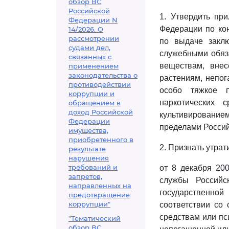
обзор ВС
Российской
1. Утвердить пр
Федерации N
Федерации по кон
14/2026. О
рассмотрении
по выдаче заклю
судами дел,
служебными обяз
связанных с
веществам, вне
применением
законодательства о
растениям, непог
противодействии
особо тяжкое п
коррупции и
наркотических 
обращением в
доход Российской
культивированием
Федерации
пределами Росси
имущества,
приобретенного в
2. Признать утра
результате
нарушения
требований и
от 8 декабря 20
запретов,
службы Российс
направленных на
государственной
предотвращение
коррупции"
соответствии со
средствам или п
"Тематический
обзор ВС