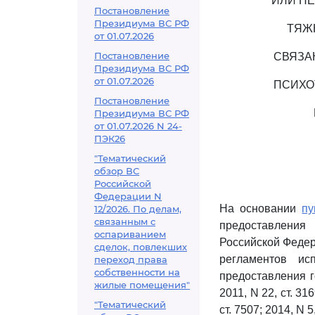
ИЛИ Н
Постановление
Президиума ВС РФ
ТЯЖ
от 01.07.2026
Постановление
СВЯЗА
Президиума ВС РФ
от 01.07.2026
ПСИХО
Постановление
Президиума ВС РФ
от 01.07.2026 N 24-
ПЭК26
"Тематический
обзор ВС
Российской
Федерации N
На основании
пу
12/2026. По делам,
связанным с
предоставления
оспариванием
Российской Федер
сделок, повлекших
регламентов ис
переход права
собственности на
предоставления г
жилые помещения"
2011, N 22, ст. 316
"Тематический
ст. 7507; 2014, N 5