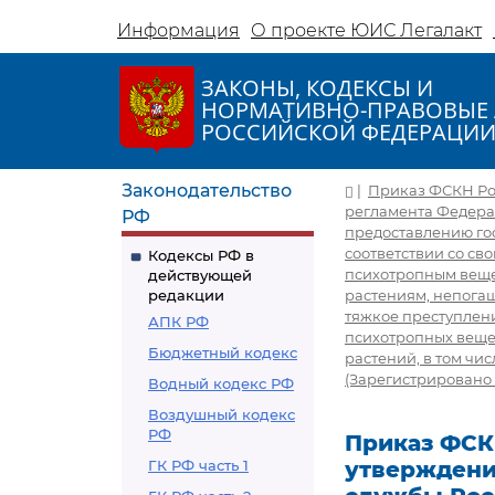
Информация
О проекте ЮИС Легалакт
ЗАКОНЫ, КОДЕКСЫ И
НОРМАТИВНО-ПРАВОВЫЕ 
РОССИЙСКОЙ ФЕДЕРАЦИ
Законодательство
|
Приказ ФСКН Росс
регламента Федера
РФ
предоставлению гос
соответствии со св
Кодексы РФ в
психотропным веще
действующей
редакции
растениям, непогаш
тяжкое преступлени
АПК РФ
психотропных веще
Бюджетный кодекс
растений, в том чи
(Зарегистрировано в
Водный кодекс РФ
Воздушный кодекс
РФ
Приказ ФСКН 
ГК РФ часть 1
утверждени