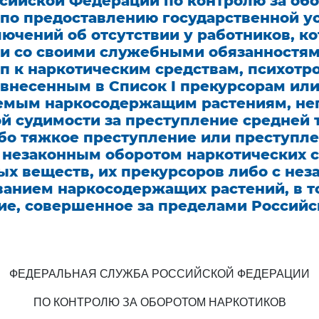
сийской Федерации по контролю за об
 по предоставлению государственной у
ючений об отсутствии у работников, к
ии со своими служебными обязанностя
уп к наркотическим средствам, психот
 внесенным в Список I прекурсорам ил
емым наркосодержащим растениям, не
й судимости за преступление средней 
обо тяжкое преступление или преступле
 незаконным оборотом наркотических с
ых веществ, их прекурсоров либо с не
ванием наркосодержащих растений, в т
ие, совершенное за пределами Российс
ФЕДЕРАЛЬНАЯ СЛУЖБА РОССИЙСКОЙ ФЕДЕРАЦИИ
ПО КОНТРОЛЮ ЗА ОБОРОТОМ НАРКОТИКОВ