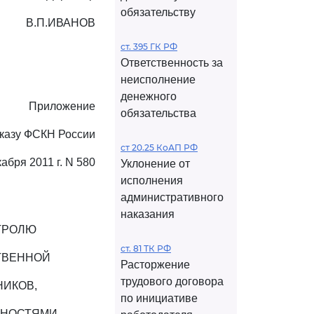
обязательству
В.П.ИВАНОВ
ст. 395 ГК РФ
Ответственность за
неисполнение
денежного
Приложение
обязательства
иказу ФСКН России
ст 20.25 КоАП РФ
кабря 2011 г. N 580
Уклонение от
исполнения
административного
наказания
ТРОЛЮ
ст. 81 ТК РФ
ТВЕННОЙ
Расторжение
трудового договора
НИКОВ,
по инициативе
ННОСТЯМИ