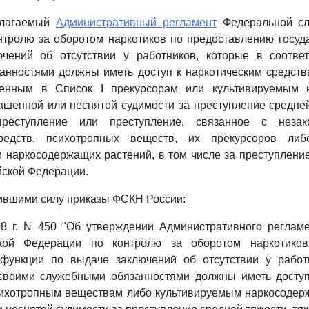
илагаемый
Административный регламент
Федеральной сл
тролю за оборотом наркотиков по предоставлению госуд
чений об отсутствии у работников, которые в соотве
анностями должны иметь доступ к наркотическим средств
сенным в Список I прекурсорам или культивируемым 
ашенной или неснятой судимости за преступление средней
реступление или преступление, связанное с неза
средств, психотропных веществ, их прекурсоров ли
 наркосодержащих растений, в том числе за преступлени
йской Федерации.
тившими силу приказы ФСКН России:
08 г. N 450 "Об утверждении Административного реглам
кой Федерации по контролю за оборотом наркотико
 функции по выдаче заключений об отсутствии у работ
 своими служебными обязанностями должны иметь доступ
сихотропным веществам либо культивируемым наркосодер