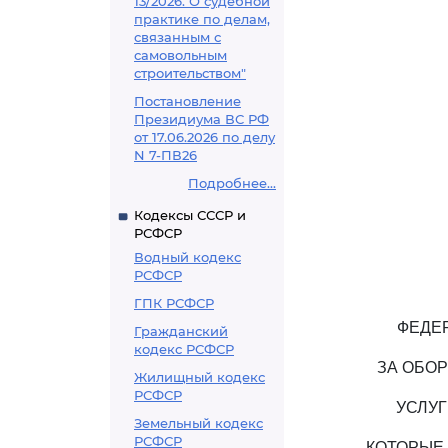
13/2026. О судебной
практике по делам,
связанным с
самовольным
строительством"
Постановление
Президиума ВС РФ
от 17.06.2026 по делу
N 7-ПВ26
Подробнее...
Кодексы СССР и
РСФСР
Водный кодекс
РСФСР
ГПК РСФСР
ФЕДЕ
Гражданский
кодекс РСФСР
ЗА ОБО
Жилищный кодекс
РСФСР
УСЛУГ
Земельный кодекс
РСФСР
КОТОРЫЕ