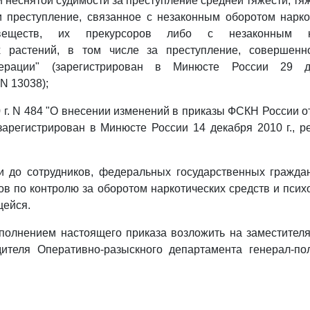
 неснятой судимости за преступление средней тяжести, тяж
 преступление, связанное с незаконным оборотом нарко
веществ, их прекурсоров либо с незаконным ку
х растений, в том числе за преступление, совершенн
ерации" (зарегистрирован в Минюсте России 29 д
N 13038);
 г. N 484 "О внесении изменений в приказы ФСКН России от
зарегистрирован в Минюсте России 14 декабря 2010 г., 
ти до сотрудников, федеральных государственных гражда
ов по контролю за оборотом наркотических средств и пси
щейся.
сполнением настоящего приказа возложить на заместите
дителя Оперативно-разыскного департамента генерал-по