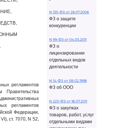
ЖЕСТИ,
НИЕ,
N 135-ФЗ от 26.07.2006
ФЗ о защите
ЕДСТВ,
конкуренции
КОННЫМ
N 99-ФЗ от 04.05.2011
,
ФЗ о
лицензировании
отдельных видов
деятельности
N 14-ФЗ от 08.02.1998
вных регламентов
ФЗ об ООО
м Правительства
 административных
N 223-ФЗ от 18.07.2011
ных регламентов
ФЗ о закупках
ийской Федерации,
товаров, работ, услуг
VI), ст. 7070, N 52,
отдельными видами