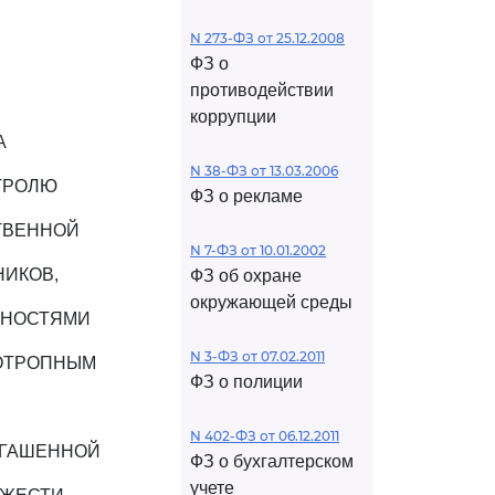
N 273-ФЗ от 25.12.2008
ФЗ о
противодействии
коррупции
А
N 38-ФЗ от 13.03.2006
ТРОЛЮ
ФЗ о рекламе
ТВЕННОЙ
N 7-ФЗ от 10.01.2002
НИКОВ,
ФЗ об охране
окружающей среды
ННОСТЯМИ
N 3-ФЗ от 07.02.2011
ХОТРОПНЫМ
ФЗ о полиции
N 402-ФЗ от 06.12.2011
ОГАШЕННОЙ
ФЗ о бухгалтерском
учете