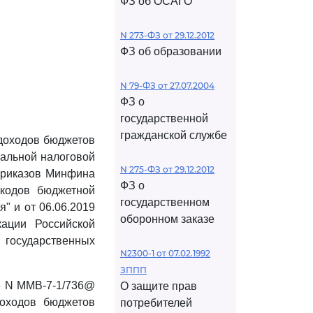
ФЗ об ОСАГО
N 273-ФЗ от 29.12.2012
ФЗ об образовании
N 79-ФЗ от 27.07.2004
ФЗ о
государственной
гражданской службе
доходов бюджетов
альной налоговой
N 275-ФЗ от 29.12.2012
приказов Минфина
ФЗ о
кодов бюджетной
государственном
" и от 06.06.2019
оборонном заказе
ации Российской
осударственных
N2300-1 от 07.02.1992
ЗППП
6 N ММВ-7-1/736@
О защите прав
оходов бюджетов
потребителей