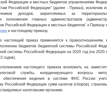
йской Федерации и местных бюджетов управлениями Федер
там Российской Федерации" (далее - Приказ), исключив 
очников доходов, закрепляемых за территориаль
и полномочия главных администраторов (администр
ов Российской Федерации и местных бюджетов" к Приказу 
ению
к настоящему приказу.
что настоящий приказ применяется к правоотношениям,
сполнении бюджетов бюджетной системы Российской Феде
ой системы Российской Федерации на 2020 год (на 2020 
2 годов).
исполнением настоящего приказа возложить на заместит
алоговой службы, координирующего вопросы метод
го обеспечения ведения в системе ФНС России учет
у Российской Федерации сумм налогов (сборов), страхов
истрируемых налоговыми органами.