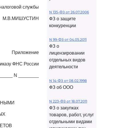
налоговой службы
N 135-ФЗ от 26.07.2006
М.В.МИШУСТИН
ФЗ о защите
конкуренции
N 99-ФЗ от 04.05.2011
ФЗ о
Приложение
лицензировании
отдельных видов
риказу ФНС России
деятельности
______ N ________
N 14-ФЗ от 08.02.1998
ФЗ об ООО
N 223-ФЗ от 18.07.2011
ЬНЫМИ
ФЗ о закупках
ЫХ
товаров, работ, услуг
отдельными видами
ЕТОВ