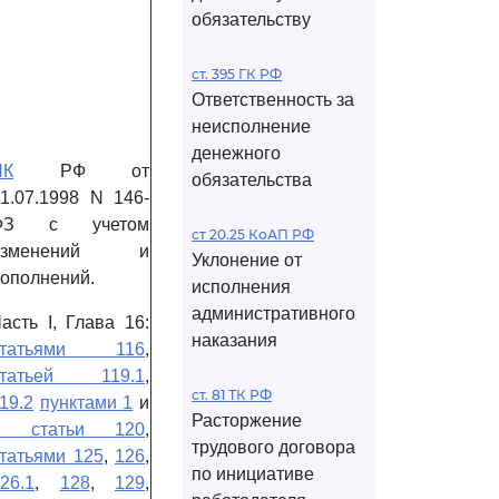
обязательству
ст. 395 ГК РФ
Ответственность за
неисполнение
денежного
НК
РФ от
обязательства
1.07.1998 N 146-
ФЗ с учетом
ст 20.25 КоАП РФ
изменений и
Уклонение от
ополнений.
исполнения
административного
асть I, Глава 16:
наказания
статьями 116
,
статьей 119.1
,
ст. 81 ТК РФ
19.2
пунктами 1
и
Расторжение
2 статьи 120
,
трудового договора
татьями 125
,
126
,
по инициативе
26.1
,
128
,
129
,