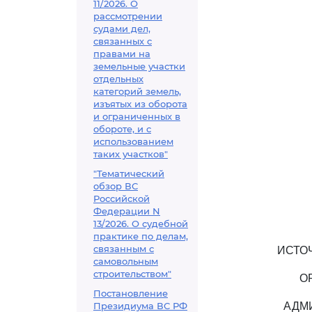
11/2026. О
рассмотрении
судами дел,
связанных с
правами на
земельные участки
отдельных
категорий земель,
изъятых из оборота
и ограниченных в
обороте, и с
использованием
таких участков"
"Тематический
обзор ВС
Российской
Федерации N
13/2026. О судебной
практике по делам,
связанным с
ИСТО
самовольным
строительством"
О
Постановление
Президиума ВС РФ
АДМ