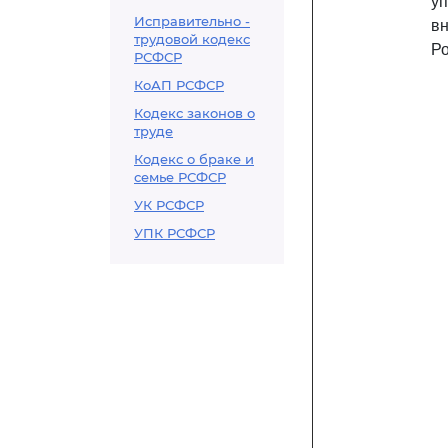
у
Исправительно -
в
трудовой кодекс
Р
РСФСР
КоАП РСФСР
Кодекс законов о
труде
Кодекс о браке и
семье РСФСР
УК РСФСР
УПК РСФСР