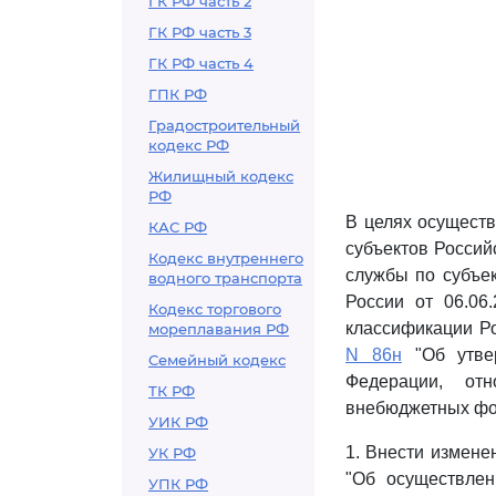
ГК РФ часть 2
ГК РФ часть 3
ГК РФ часть 4
ГПК РФ
Градостроительный
кодекс РФ
Жилищный кодекс
РФ
В целях осущест
КАС РФ
субъектов Росси
Кодекс внутреннего
службы по субъе
водного транспорта
России от 06.06
Кодекс торгового
классификации Ро
мореплавания РФ
N 86н
"Об утвер
Семейный кодекс
Федерации, от
ТК РФ
внебюджетных фо
УИК РФ
1. Внести измене
УК РФ
"Об осуществле
УПК РФ