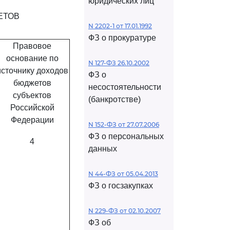
юридических лиц
ЕТОВ
N 2202-1 от 17.01.1992
ФЗ о прокуратуре
Правовое
основание по
N 127-ФЗ 26.10.2002
источнику доходов
ФЗ о
бюджетов
несостоятельности
субъектов
(банкротстве)
Российской
Федерации
N 152-ФЗ от 27.07.2006
ФЗ о персональных
4
данных
N 44-ФЗ от 05.04.2013
ФЗ о госзакупках
N 229-ФЗ от 02.10.2007
ФЗ об