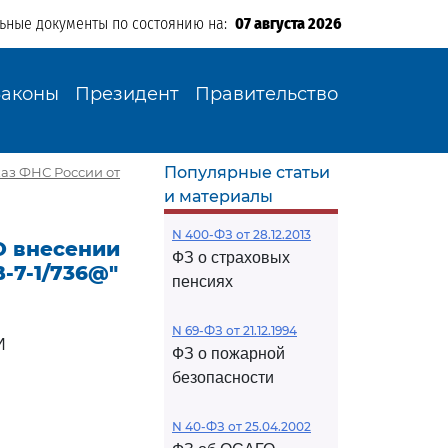
льные документы по состоянию на:
07 августа 2026
Законы
Президент
Правительство
Популярные статьи
аз ФНС России от
и материалы
N 400-ФЗ от 28.12.2013
О внесении
ФЗ о страховых
-7-1/736@"
пенсиях
N 69-ФЗ от 21.12.1994
И
ФЗ о пожарной
безопасности
N 40-ФЗ от 25.04.2002