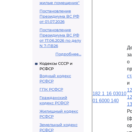
жилые помещения"
Постановление
Президиума ВС РФ
от 01.07.2026
Постановление
Президиума ВС РФ
от 17.06.2026 по делу
N 7-ПВ26
Д
Подробнее...
за
о
Кодексы СССР и
РСФСР
п
Водный кодекс
ст
РСФСР
ГПК РСФСР
1
182 1 16 03010
12
Гражданский
01 6000 140
кодекс РСФСР
13
Жилищный кодекс
Р
РСФСР
(
Земельный кодекс
о
РСФСР