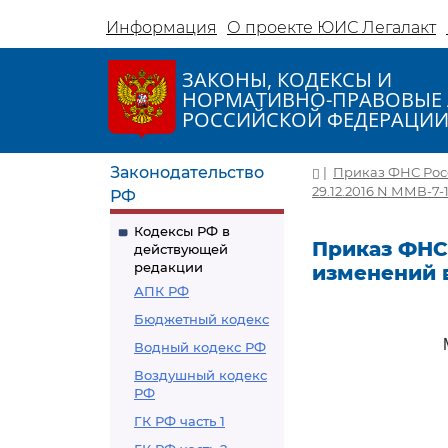
Информация
О проекте ЮИС Легалакт
ЗАКОНЫ, КОДЕКСЫ И
НОРМАТИВНО-ПРАВОВЫЕ 
РОССИЙСКОЙ ФЕДЕРАЦИ
Законодательство
|
Приказ ФНС Росс
29.12.2016 N ММВ-7-
РФ
Кодексы РФ в
Приказ ФНС 
действующей
редакции
изменений в
АПК РФ
Бюджетный кодекс
Водный кодекс РФ
Воздушный кодекс
РФ
ГК РФ часть 1