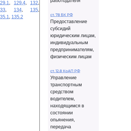
работодателя
29.1
,
129.4
,
132
,
33
,
134
,
135
,
ст. 78 БК РФ
35.1
,
135.2
Предоставление
субсидий
юридическим лицам,
индивидуальным
предпринимателям,
физическим лицам
ст. 12.8 КоАП РФ
Управление
транспортным
средством
водителем,
находящимся в
состоянии
опьянения,
передача