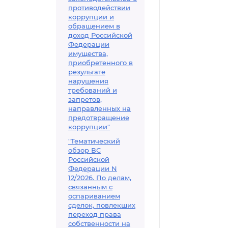
противодействии
коррупции и
обращением в
доход Российской
Федерации
имущества,
приобретенного в
результате
нарушения
требований и
запретов,
направленных на
предотвращение
коррупции"
"Тематический
обзор ВС
Российской
Федерации N
12/2026. По делам,
связанным с
оспариванием
сделок, повлекших
переход права
собственности на