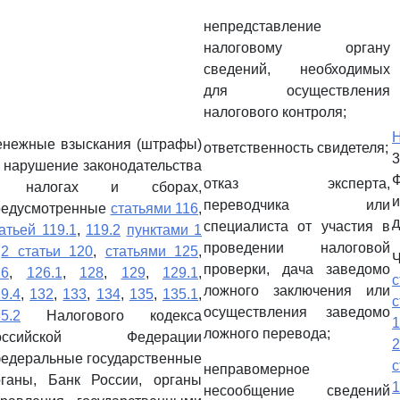
непредставление
налоговому органу
сведений, необходимых
для осуществления
налогового контроля;
енежные взыскания (штрафы)
ответственность свидетеля;
3
 нарушение законодательства
отказ эксперта,
 налогах и сборах,
переводчика или
редусмотренные
статьями 116
,
д
специалиста от участия в
атьей 119.1
,
119.2
пунктами 1
проведении налоговой
и
2 статьи 120
,
статьями 125
,
Ч
проверки, дача заведомо
26
,
126.1
,
128
,
129
,
129.1
,
ложного заключения или
9.4
,
132
,
133
,
134
,
135
,
135.1
,
осуществления заведомо
5.2
Налогового кодекса
1
ложного перевода;
оссийской Федерации
федеральные государственные
с
неправомерное
рганы, Банк России, органы
1
несообщение сведений