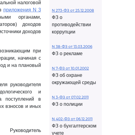
альной налоговой
из
приложения N 3
N 273-ФЗ от 25.12.2008
ными органами,
ФЗ о
аторов) доходов
противодействии
источники доходов
коррупции
N 38-ФЗ от 13.03.2006
 возникающим при
ФЗ о рекламе
рации, начиная с
год и на плановый
N 7-ФЗ от 10.01.2002
ФЗ об охране
окружающей среды
еля руководителя
ологического и
N 3-ФЗ от 07.02.2011
а поступлений в
ФЗ о полиции
ых взносов и иных
N 402-ФЗ от 06.12.2011
ФЗ о бухгалтерском
Руководитель
учете