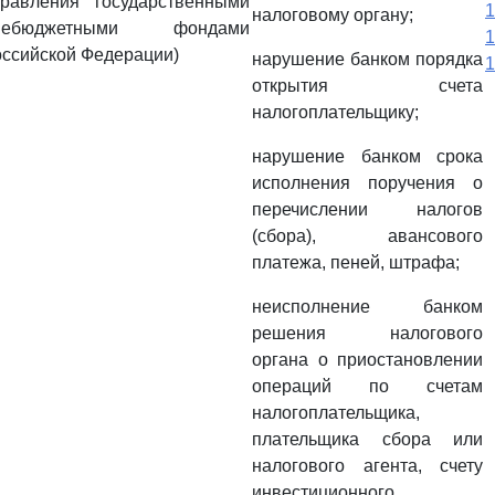
правления государственными
1
налоговому органу;
небюджетными фондами
1
оссийской Федерации)
нарушение банком порядка
1
открытия счета
налогоплательщику;
нарушение банком срока
исполнения поручения о
перечислении налогов
(сбора), авансового
платежа, пеней, штрафа;
неисполнение банком
решения налогового
органа о приостановлении
операций по счетам
налогоплательщика,
плательщика сбора или
налогового агента, счету
инвестиционного