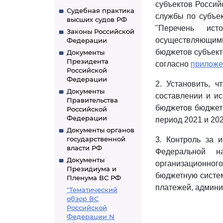
субъектов Росси
Судебная практика
службы по субъек
высших судов РФ
"Перечень ист
Законы Российской
осуществляющим
Федерации
бюджетов субъект
Документы
Президента
согласно
прилож
Российской
Федерации
2. Установить, 
Документы
составлении и и
Правительства
бюджетов бюджетн
Российской
Федерации
период 2021 и 202
Документы органов
государственной
3. Контроль за 
власти РФ
Федеральной н
Документы
организационно
Президиума и
бюджетную систем
Пленума ВС РФ
платежей, админ
"Тематический
обзор ВС
Российской
Федерации N