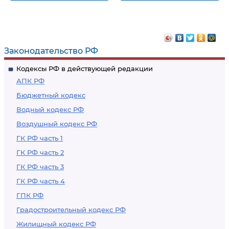
Незаконная
Нарушение
реализация билетов,
порядка
абонементов и
ценообразования
экскурсионных
Законодательство РФ
путевок на
Кодексы РФ в действующей редакции
проводимые
АПК РФ
организациями
Бюджетный кодекс
исполнительских
Водный кодекс РФ
искусств и музеями
Воздушный кодекс РФ
зрелищные
мероприятия
ГК РФ часть 1
ГК РФ часть 2
ГК РФ часть 3
ГК РФ часть 4
ГПК РФ
Градостроительный кодекс РФ
Жилищный кодекс РФ