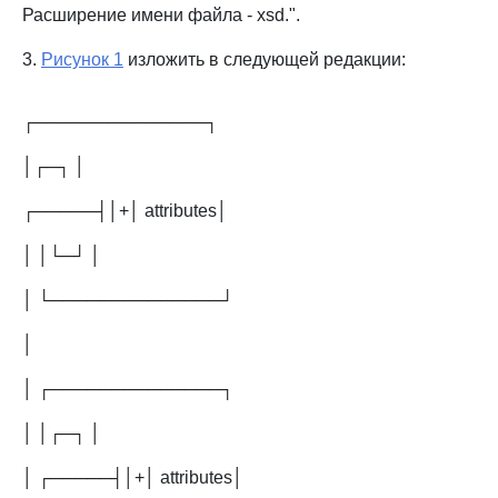
Расширение имени файла - xsd.".
3.
Рисунок 1
изложить в следующей редакции:
┌──────────────┐
│┌─┐ │
┌─────┤│+│ attributes│
│ │└─┘ │
│ └──────────────┘
│
│ ┌──────────────┐
│ │┌─┐ │
│ ┌─────┤│+│ attributes│