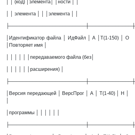
│ │ (код) │элемента│ │ности │ │
│ │ элемента │ │ │элемента │ │
├───────────────────────┼─────────────
│Идентификатор файла │ ИдФайл │ А │T(1-150) │ О
│Повторяет имя │
│ │ │ │ │ │передаваемого файла (без│
│ │ │ │ │ │расширения) │
├───────────────────────┼─────────────
│Версия передающей │ ВерсПрог │ А │ T(1-40) │ Н │
│
│программы │ │ │ │ │ │
├───────────────────────┼─────────────