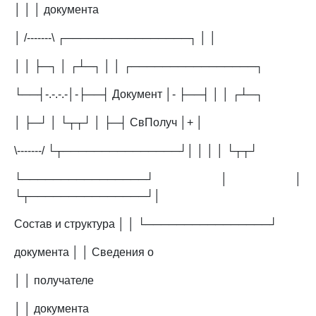
│ │ │ документа
│ /-------\ ┌────────────────┐ │ │
│ │ ├─┐ │ ┌┴─┐ │ │ ┌────────────────┐
└──┤-.-.-.-│-├──┤ Документ │- ├──┤ │ │ ┌┴─┐
│ ├─┘ │ └┬┬┘ │ ├─┤ СвПолуч │+ │
\-------/ └┬───────────────┘│ │ │ │ └┬┬┘
└────────────────┘ │ │
└┬───────────────┘│
Состав и структура │ │ └────────────────┘
документа │ │ Сведения о
│ │ получателе
│ │ документа