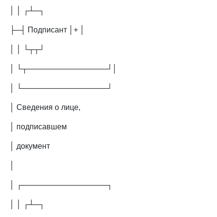
│ │ ┌┴─┐
├─┤ Подписант │+ │
│ │ └┬┬┘
│ └┬───────────────┘│
│ └────────────────┘
│ Сведения о лице,
│ подписавшем
│ документ
│
│ ┌────────────────┐
│ │ ┌┴─┐