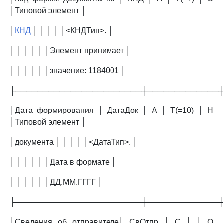
│Типовой элемент │
│
КНД
│ │ │ │ │<КНДТип>. │
│ │ │ │ │ │Элемент принимает │
│ │ │ │ │ │значение: 1184001 │
├───────────────────────┼─────────────
│Дата формирования │ ДатаДок │ А │ T(=10) │ Н
│Типовой элемент │
│документа │ │ │ │ │<ДатаТип>. │
│ │ │ │ │ │Дата в формате │
│ │ │ │ │ │ДД.ММ.ГГГГ │
├───────────────────────┼─────────────
│Сведения об отправителе│ СвОтпр │ С │ │ О