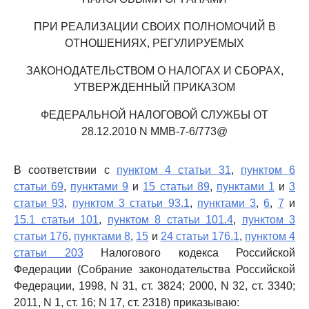
ПРИ РЕАЛИЗАЦИИ СВОИХ ПОЛНОМОЧИЙ В
ОТНОШЕНИЯХ, РЕГУЛИРУЕМЫХ
ЗАКОНОДАТЕЛЬСТВОМ О НАЛОГАХ И СБОРАХ,
УТВЕРЖДЕННЫЙ ПРИКАЗОМ
ФЕДЕРАЛЬНОЙ НАЛОГОВОЙ СЛУЖБЫ ОТ
28.12.2010 N ММВ-7-6/773@
В соответствии с
пунктом 4 статьи 31
,
пунктом 6
статьи 69
,
пунктами 9
и
15 статьи 89
,
пунктами 1
и
3
статьи 93
,
пунктом 3 статьи 93.1
,
пунктами 3
,
6
,
7
и
15.1 статьи 101
,
пунктом 8 статьи 101.4
,
пунктом 3
статьи 176
,
пунктами 8
,
15
и
24 статьи 176.1
,
пунктом 4
статьи 203
Налогового кодекса Российской
Федерации (Собрание законодательства Российской
Федерации, 1998, N 31, ст. 3824; 2000, N 32, ст. 3340;
2011, N 1, ст. 16; N 17, ст. 2318) приказываю: