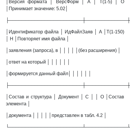
│Версия формата │ ВерсФорм │ А │ T(1-5) │ О
│Принимает значение: 5.02│
├───────────────────────┼─────────────
│Идентификатор файла │ ИдФайлЗаяв │ А │T(1-150)
│ Н │Повторяет имя файла │
│заявления (запроса), в │ │ │ │ │(без расширения) │
│ответ на который │ │ │ │ │ │
│формируется данный файл│ │ │ │ │ │
├───────────────────────┼─────────────
│Состав и структура │ Документ │ С │ │ О │Состав
элемента │
│документа │ │ │ │ │представлен в табл. 4.2 │
└───────────────────────┴─────────────