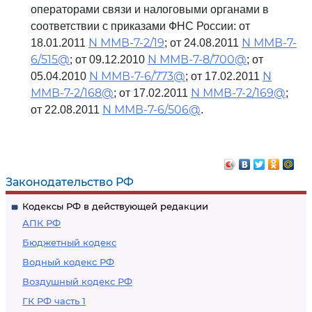
операторами связи и налоговыми органами в
соответствии с приказами ФНС России: от
N ММВ-7-2/19
N ММВ-7-
18.01.2011
; от 24.08.2011
6/515@
N ММВ-7-8/700@
; от 09.12.2010
; от
N ММВ-7-6/773@
N
05.04.2010
; от 17.02.2011
ММВ-7-2/168@
N ММВ-7-2/169@
; от 17.02.2011
;
N ММВ-7-6/506@
от 22.08.2011
.
Законодательство РФ
Кодексы РФ в действующей редакции
АПК РФ
Бюджетный кодекс
Водный кодекс РФ
Воздушный кодекс РФ
ГК РФ часть 1