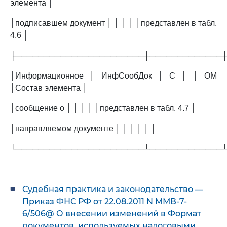
элемента │
│подписавшем документ │ │ │ │ │представлен в табл.
4.6 │
├───────────────────────┼─────────────
│Информационное │ ИнфСообДок │ С │ │ ОМ
│Состав элемента │
│сообщение о │ │ │ │ │представлен в табл. 4.7 │
│направляемом документе │ │ │ │ │ │
└───────────────────────┴─────────────
Судебная практика и законодательство —
Приказ ФНС РФ от 22.08.2011 N ММВ-7-
6/506@ О внесении изменений в Формат
документов, используемых налоговыми