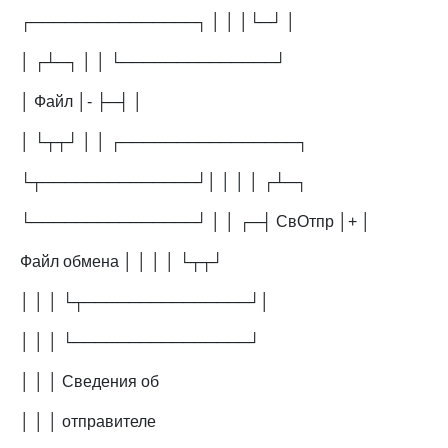
┌───────────────┐ │ │ │└─┘ │
│ ┌┴─┐ │ │ └──────────────┘
│ Файл │- ├─┤ │
│ └┬┬┘ │ │ ┌────────────────┐
└┬──────────────┘│ │ │ │ ┌┴─┐
└───────────────┘ │ │ ┌─┤ СвОтпр │+ │
Файл обмена │ │ │ │ └┬┬┘
│ │ │ └┬───────────────┘│
│ │ │ └────────────────┘
│ │ │ Сведения об
│ │ │ отправителе