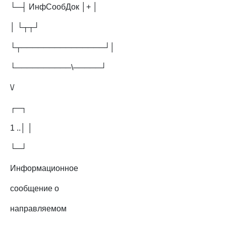
└─┤ ИнфСообДок │+ │
│ └┬┬┘
└┬───────────────┘│
└──────────\─────┘
\/
┌─┐
1 ..│ │
└─┘
Информационное
сообщение о
направляемом