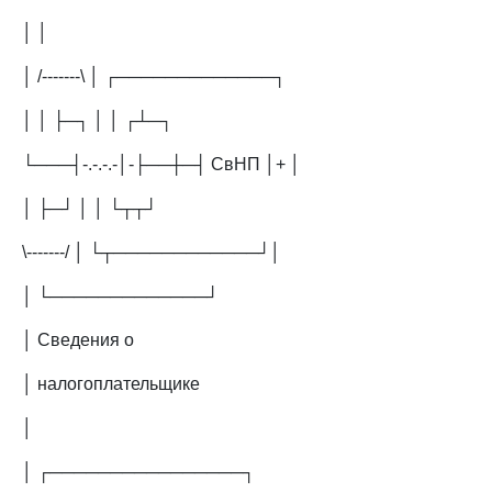
│ │
│ /-------\ │ ┌─────────────┐
│ │ ├─┐ │ │ ┌┴─┐
└───┤-.-.-.-│-├──┼─┤ СвНП │+ │
│ ├─┘ │ │ └┬┬┘
\-------/ │ └┬────────────┘│
│ └─────────────┘
│ Сведения о
│ налогоплательщике
│
│ ┌────────────────┐