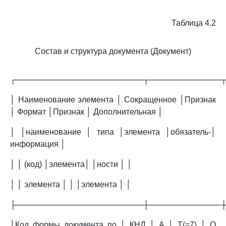
Таблица 4.2
Состав и структура документа (Документ)
┌───────────────────────┬─────────────
│ Наименование элемента │ Сокращенное │Признак
│ Формат │Признак │ Дополнительная │
│ │наименование │ типа │элемента │обязатель-│
информация │
│ │ (код) │элемента│ │ности │ │
│ │ элемента │ │ │элемента │ │
├───────────────────────┼─────────────
│Код формы документа по │ КНД │ А │ T(=7) │ О