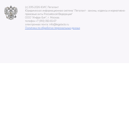
(c) 2015-2026 ЮИС Легалакт
Юридическая информационная система "Легалакт - законы, кодексы и нормативно-
правовые акты Российской Федерации"
ООО "Инфра-Бит", г. Москва.
телефон +7 (910) 050-65-67
электронная почта: info@legalacts.ru
Политика по обработке персональных данных